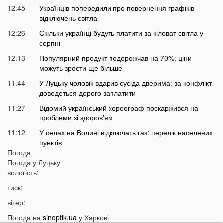
12:45
Українців попередили про повернення графіків
відключень світла
12:26
Скільки українці будуть платити за кіловат світла у
серпні
12:13
Популярний продукт подорожчав на 70%: ціни
можуть зрости ще більше
11:44
У Луцьку чоловік вдарив сусіда дверима: за конфлікт
доведеться дорого заплатити
11:27
Відомий український хореограф поскаржився на
проблеми зі здоров'ям
11:12
У селах на Волині відключать газ: перелік населених
пунктів
Погода
10:56
У басейні біля будинку втопилася 1-річна дитина
Погода у
Луцьку
10:43
вологість:
Українці можуть втратити відстрочку від мобілізації у
серпні
тиск:
10:25
На Волині авто злетіло з дороги: постраждали
вітер:
п’ятеро підлітків
Погода на
sinoptik.ua
у Харкові
10:11
На Волині два дні вируватиме аномалія