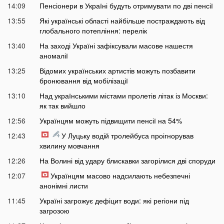
14:09
Пенсіонери в Україні будуть отримувати по дві пенсії
13:55
Які українські області найбільше постраждають від
глобального потепління: перелік
13:40
На заході Україні зафіксували масове нашестя
аномалії
13:25
Відомих українських артистів можуть позбавити
бронювання від мобілізації
13:10
Над українськими містами пролетів літак із Москви:
як так вийшло
12:56
Українцям можуть підвищити пенсії на 54%
12:43
У Луцьку водій тролейбуса проігнорував
хвилину мовчання
12:26
На Волині від удару блискавки загорілися дві споруди
12:07
Українцям масово надсилають небезпечні
анонімні листи
11:45
Україні загрожує дефіцит води: які регіони під
загрозою