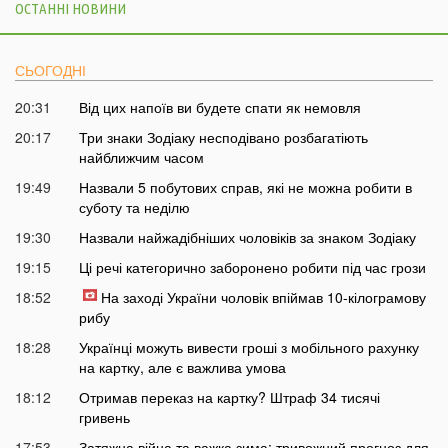
ОСТАННІ НОВИНИ
СЬОГОДНІ
20:31
Від цих напоїв ви будете спати як немовля
20:17
Три знаки Зодіаку несподівано розбагатіють
найближчим часом
19:49
Назвали 5 побутових справ, які не можна робити в
суботу та неділю
19:30
Назвали найжадібніших чоловіків за знаком Зодіаку
19:15
Ці речі категорично заборонено робити під час грози
18:52
На заході України чоловік впіймав 10-кілограмову
рибу
18:28
Українці можуть вивести гроші з мобільного рахунку
на картку, але є важлива умова
18:12
Отримав переказ на картку? Штраф 34 тисячі
гривень
17:53
Затяжна війна та важка зима: тривожний прогноз для