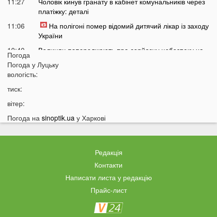
11:27
Чоловік кинув гранату в кабінет комунальників через
платіжку: деталі
11:06
На полігоні помер відомий дитячий лікар із заходу
України
10:40
Волинян попереджають про серйозну небезпеку на
Погода
трасі біля Луцька
Погода у
Луцьку
10:15
вологість:
На Волині негода наробила лиха: показали
наслідки
тиск:
09:47
У Луцьку зафіксували нову аномалію
вітер:
09:16
На війні загинули двоє військових з Волині
Погода на
sinoptik.ua
у Харкові
06 СЕРПНЯ
21:44
На Луцьк насувається гроза
Редакція
21:06
Біля Луцька негода наробила біди: волиняни
Контакти
публікують наслідки у мережі
Написати листа у редакцію
20:16
Астрологи назвали знаки Зодіаку, для яких серпень
Прайс-лист
стане найгіршим місяцем року
19:44
Врожай під загрозою: як врятувати город від