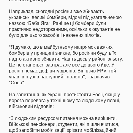
Наприклад, сьогодні росіяни вже збивають
українські великі бомбери, відомі під узагальненою
назвою "Баба Яга". Раніше ці бомбери були
практично недоторканими, оскільки в окупантів не
було для цього засобів і навчених пілотів.
"Я думаю, що в майбутньому напрямок важких
бомберів у принципі зникне, бо росіяни будуть їх
надто активно збивати. Навіть десь у районі зльоту.
Це не станеться завтра, але все до цього йде. У
росіян немає дефіциту дронів. Він взяв FPV, той
упав, він узяв наступний і полетів", - зазначив
"Сова".
На запитання, як Україні протистояти Росії, якщо у
ворога перевага у технічному та людському плані,
військовий відповів:
"З людським ресурсом питання можна вирішити.
Військові пенсіонери, студенти, які пішли вчитися,
щоб запобігти мобілізації, зрізати мобілізаційний