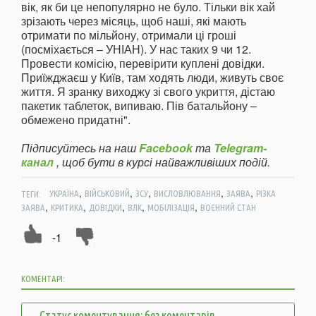
вік, як би це непопулярно не було. Тільки вік хай
зрізають через місяць, щоб наші, які мають
отримати по мільйону, отримали ці гроші
(посміхається – УНІАН). У нас таких 9 чи 12.
Провести комісію, перевірити куплені довідки.
Приїжджаєш у Київ, там ходять люди, живуть своє
життя. Я зранку виходжу зі свого укриття, дістаю
пакетик таблеток, випиваю. Пів батальйону –
обмежено придатні".
Підписуйтесь на наш
Facebook
та
Telegram-
канал
, щоб бути в курсі найважливіших подій.
,
,
,
,
,
ТЕГИ:
УКРАЇНА
ВІЙСЬКОВИЙ
ЗСУ
ВИСЛОВЛЮВАННЯ
ЗАЯВА
РІЗКА
,
,
,
,
,
ЗАЯВА
КРИТИКА
ДОВІДКИ
ВЛК
МОБІЛІЗАЦІЯ
ВОЄННИЙ СТАН
-1
КОМЕНТАРІ:
Статус коментування: без коментарів