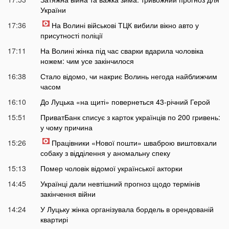
України
17:36
На Волині військові ТЦК вибили вікно авто у
присутності поліції
17:11
На Волині жінка під час сварки вдарила чоловіка
ножем: чим усе закінчилося
16:38
Стало відомо, чи накриє Волинь негода найближчим
часом
16:10
До Луцька «на щиті» повернеться 43-річний Герой
15:51
ПриватБанк списує з карток українців по 200 гривень:
у чому причина
15:26
Працівники «Нової пошти» шваброю виштовхали
собаку з відділення у аномальну спеку
15:13
Помер чоловік відомої української акторки
14:45
Українці дали невтішний прогноз щодо термінів
закінчення війни
14:24
У Луцьку жінка організувала бордель в орендованій
квартирі