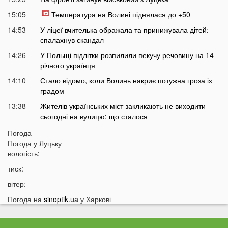
15:05
Температура на Волині піднялася до +50
14:53
У ліцеї вчителька ображала та принижувала дітей:
спалахнув скандал
14:26
У Польщі підлітки розпилили пекучу речовину на 14-
річного українця
14:10
Стало відомо, коли Волинь накриє потужна гроза із
градом
13:38
Жителів українських міст закликають не виходити
сьогодні на вулицю: що сталося
13:17
Екстрасенс назвав дату початку мирних переговорів з
Погода
РФ
Погода у
Луцьку
вологість:
13:03
Лучани масово їздять на червоне світло навіть
після смертельної аварії на Соборності: шокуючі
тиск:
кадри
вітер:
12:37
В Україні пропонують змінити правила мобілізації:
Погода на
sinoptik.ua
у Харкові
кого хочуть призивати першими
12:08
Ціна здивує українців: чи буде пальне по 100 гривень