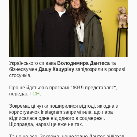
Українського співака
Володимира Дантеса
та
бізнесвумен
Дашу Кацуріну
запідозрили в розриві
стосунків.
Про це йдеться в програмі "ЖВЛ представляє",
передає
ТСН
.
Зокрема, ці чутки поширилися відтоді, як одна з
користувачок Instagram запримітила, що пара
відписалася одне від одного в соцмережі.
Щоправда, наразі це вже не так.
Та це не все. Зокрема, нещодавно Дантес відіграв