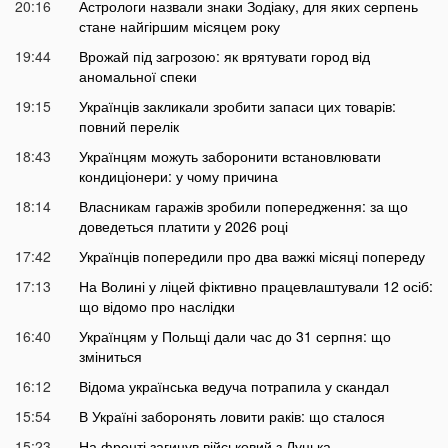
20:16
Астрологи назвали знаки Зодіаку, для яких серпень
стане найгіршим місяцем року
19:44
Врожай під загрозою: як врятувати город від
аномальної спеки
19:15
Українців закликали зробити запаси цих товарів:
повний перелік
18:43
Українцям можуть заборонити встановлювати
кондиціонери: у чому причина
18:14
Власникам гаражів зробили попередження: за що
доведеться платити у 2026 році
17:42
Українців попередили про два важкі місяці попереду
17:13
На Волині у ліцей фіктивно працевлаштували 12 осіб:
що відомо про наслідки
16:40
Українцям у Польщі дали час до 31 серпня: що
зміниться
16:12
Відома українська ведуча потрапила у скандал
15:54
В Україні заборонять ловити раків: що сталося
15:23
На фронті загинув військовий з Луцька