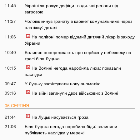
11:45
Україні загрожує дефіцит води: які регіони під
загрозою
11:27
Чоловік кинув гранату в кабінет комунальників через
платіжку: деталі
11:06
На полігоні помер відомий дитячий лікар із заходу
України
10:40
Волинян попереджають про серйозну небезпеку на
трасі біля Луцька
10:15
На Волині негода наробила лиха: показали
наслідки
09:47
У Луцьку зафіксували нову аномалію
09:16
На війні загинули двоє військових з Волині
06 СЕРПНЯ
21:44
На Луцьк насувається гроза
21:06
Біля Луцька негода наробила біди: волиняни
публікують наслідки у мережі