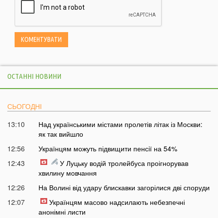
ОСТАННІ НОВИНИ
СЬОГОДНІ
13:10
Над українськими містами пролетів літак із Москви:
як так вийшло
12:56
Українцям можуть підвищити пенсії на 54%
12:43
У Луцьку водій тролейбуса проігнорував
хвилину мовчання
12:26
На Волині від удару блискавки загорілися дві споруди
12:07
Українцям масово надсилають небезпечні
анонімні листи