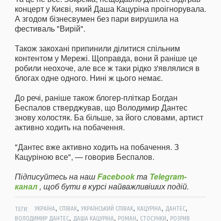
концерт у Києві, який Даша Кацуріна проігнорувала.
А згодом бізнесвумен без пари вирушила на
фестиваль "Вирій".
Також закохані припинили ділитися спільним
контентом у Мережі. Щоправда, вони й раніше це
робили неохоче, але все ж таки рідко з'являлися в
блогах одне одного. Нині ж цього немає.
До речі, раніше також блогер-пліткар Богдан
Беспалов стверджував, що Володимир Дантес
знову холостяк. Ба більше, за його словами, артист
активно ходить на побачення.
"Дантес вже активно ходить на побачення. З
Кацуріною все", — говорив Беспалов.
Підписуйтесь на наш
Facebook
та
Telegram-
канал
, щоб бути в курсі найважливіших подій.
,
,
,
,
,
ТЕГИ:
УКРАЇНА
СПІВАК
УКРАЇНСЬКИЙ СПІВАК
КАЦУРІНА
ДАНТЕС
,
,
,
,
ВОЛОДИМИР ДАНТЕС
ДАША КАЦУРІНА
РОМАН
СТОСУНКИ
РОЗРИВ