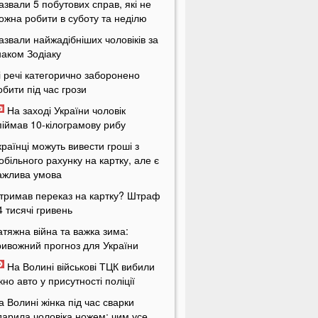
азвали 5 побутових справ, які не
ожна робити в суботу та неділю
азвали найжадібніших чоловіків за
наком Зодіаку
і речі категорично заборонено
обити під час грози
На заході України чоловік
піймав 10-кілограмову рибу
країнці можуть вивести гроші з
обільного рахунку на картку, але є
ажлива умова
тримав переказ на картку? Штраф
4 тисячі гривень
атяжна війна та важка зима:
ривожний прогноз для України
На Волині військові ТЦК вибили
ікно авто у присутності поліції
а Волині жінка під час сварки
дарила чоловіка ножем: чим усе