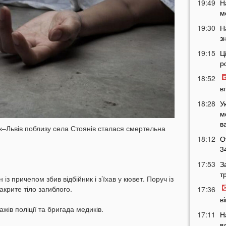
19:49
Н
м
19:30
Н
з
19:15
Ц
р
18:52
в
18:28
У
м
в
ьк–Львів поблизу села Стоянів сталася смертельна
18:12
О
3
.
17:53
З
т
із причепом збив відбійник і з’їхав у кювет. Поруч із
крите тіло загиблого.
17:36
в
ажів поліції та бригада медиків.
17:11
Н
в