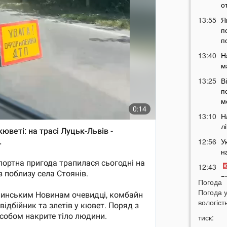
о
13:55
Я
п
п
13:40
Н
м
13:25
В
п
м
13:10
Н
л
12:56
У
н
12:43
п
Погода
12:26
Погода 
Н
вологість
з
12:07
тиск: