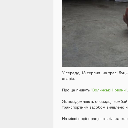
У середу, 13 серпня, на трасі Луц
аварія.
Про це пишуть
"Волинські Новини"
Як повідомляють очевидці, комбайн 
транспортним засобом виявлено на
На місці події працюють кілька екіп