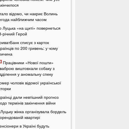
акінчилося
тало відомо, чи накриє Волинь
егода найближчим часом
о Луцька «на щиті» повернеться
3-річний Герой
риватБанк списує з карток
країнців по 200 гривень: у чому
ричина
Працівники «Нової пошти»
ваброю виштовхали собаку з
ідділення у аномальну спеку
омер чоловік відомої української
кторки
країнці дали невтішний прогноз
одо термінів закінчення війни
 Луцьку жінка організувала бордель
 орендованій квартирі
енсіонери в Україні будуть