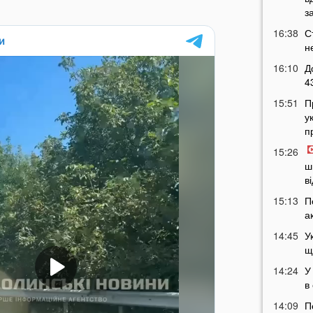
з
16:38
С
н
16:10
Д
4
15:51
П
у
п
15:26
ш
в
15:13
П
а
14:45
У
щ
14:24
У
в
14:09
П