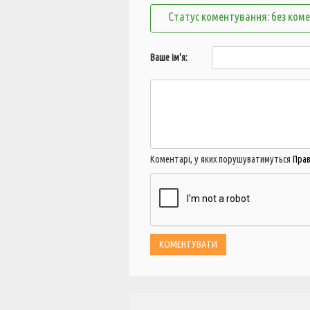
Статус коментування: без ком
Ваше ім'я:
Коментарі, у яких порушуватимуться
Пра