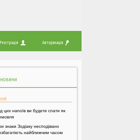
Реєстрація
Авторизація
 НОВИНИ
ПНЯ
ід цих напоїв ви будете спати як
емовля
ри знаки Зодіаку несподівано
озбагатіють найближчим часом