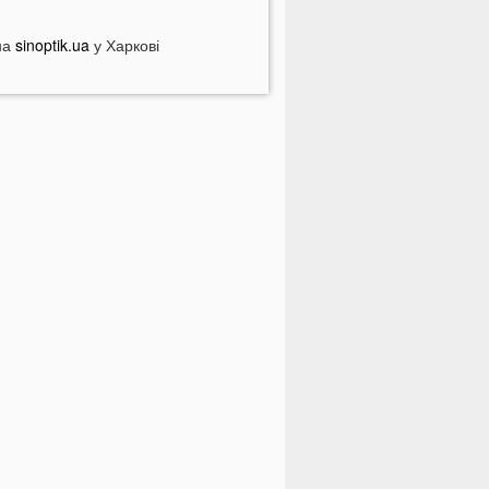
ебезпечні анонімні листи
країні загрожує дефіцит води: які
на
sinoptik.ua
у Харкові
егіони під загрозою
оловік кинув гранату в кабінет
омунальників через платіжку:
еталі
На полігоні помер відомий
итячий лікар із заходу України
олинян попереджають про
ерйозну небезпеку на трасі біля
уцька
На Волині негода наробила
иха: показали наслідки
 Луцьку зафіксували нову
номалію
На війні загинули двоє військових
 Волині
ПНЯ