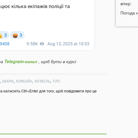
н
вітер:
11:45
У
Погода 
р
11:27
Ч
к
д
11:06
д
а
Telegram-канал
, щоб бути в курсі
10:40
В
с
Л
,
,
,
,
АВАРІЯ
КОМБАЙН
ЗАГИБЕЛЬ
ТІЛО
10:15
л
та натисніть Ctrl+Enter для того, щоб повідомити про це
09:47
У
а
09:16
з
06 СЕР