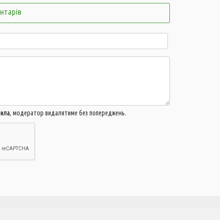
21:44
ентарів
21:06
Б
в
м
20:16
А
д
м
19:44
В
г
вила
, модератор видалятиме без попереджень.
19:15
У
ц
18:43
У
в
ч
18:14
В
п
п
17:42
У