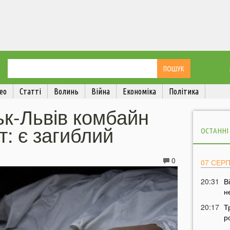
ео
Статті
Волинь
Війна
Економіка
Політика
ьк-Львів комбайн
т: є загиблий
ОСТАННІ
0
07 СЕР
20:31
В
н
20:17
Т
р