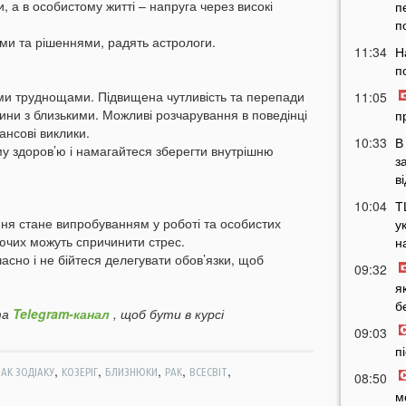
, а в особистому житті – напруга через високі
п
п
ми та рішеннями, радять астрологи.
11:34
Н
п
ими труднощами. Підвищена чутливість та перепади
11:05
ини з близькими. Можливі розчарування в поведінці
п
ансові виклики.
10:33
В
му здоров’ю і намагайтеся зберегти внутрішню
з
в
10:04
Т
пня стане випробуванням у роботі та особистих
у
уючих можуть спричинити стрес.
н
часно і не бійтеся делегувати обов’язки, щоб
09:32
я
б
а
Telegram-канал
, щоб бути в курсі
09:03
п
,
,
,
,
,
АК ЗОДІАКУ
КОЗЕРІГ
БЛИЗНЮКИ
РАК
ВСЕСВІТ
08:50
м