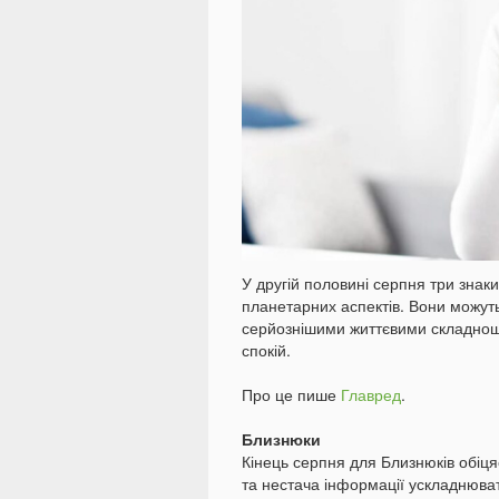
У другій половині серпня три знак
планетарних аспектів. Вони можуть 
серйознішими життєвими складноща
спокій.
Про це пише
Главред
.
Близнюки
Кінець серпня для Близнюків обіця
та нестача інформації ускладнюва