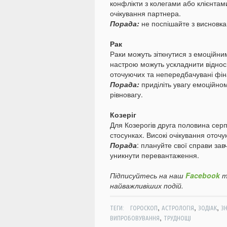
конфлікти з колегами або клієнтами
очікування партнера.
Порада:
не поспішайте з висновка
Рак
Раки можуть зіткнутися з емоційн
настрою можуть ускладнити віднос
оточуючих та непередбачувані фін
Порада:
приділіть увагу емоційно
рівновагу.
Козеріг
Для Козерогів друга половина сер
стосунках. Високі очікування оточ
Порада
: плануйте свої справи зав
уникнути перевантаження.
Підписуйтесь на наш
Facebook
т
найважливіших подій.
,
,
,
ТЕГИ:
ГОРОСКОП
АСТРОЛОГІЯ
ЗОДІАК
ЗН
,
ВИПРОБОВУВАННЯ
ТРУДНОЩІ