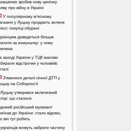
укашенко зробив нову цинічну
аяву про війну в Україні
У популярному м'ясному
агазині у Луцьку продають зелене
'ясо: покупці обурені
країнцям доведеться більше
латити за комуналку: у чому
ричина
а заході України у ТЦК масово
абирали відстрочки у чоловіків:
еталі
Зʼявилися деталі нічної ДТП у
уцьку на Соборності
 Луцьку утворився величезний
атор: що сталося
ідомий російський музикант
риїхав до України: стало відомо,
о він тут робить
 українців можуть забрати частину