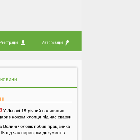
Реєстрація
Авторизація
 НОВИНИ
НІ
У Львові 18-річний волинянин
дарив ножем хлопця під час сварки
а Волині чоловік побив працівника
ЦК під час перевірки документів