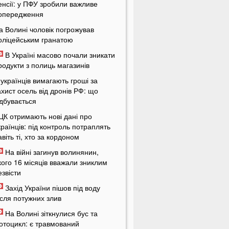
енсії: у ПФУ зробили важливе
опередження
а Волині чоловік погрожував
оліцейським гранатою
В Україні масово почали зникати
родукти з полиць магазинів
 українців вимагають гроші за
ахист осель від дронів РФ: що
ідбувається
ЦК отримають нові дані про
країнців: під контроль потраплять
авіть ті, хто за кордоном
На війні загинув волинянин,
кого 16 місяців вважали зниклим
езвісти
Захід України пішов під воду
ісля потужних злив
На Волині зіткнулися бус та
отоцикл: є травмований