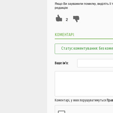
Якщо Ви зауважили помилку, виділіть її 
редакцію
2
КОМЕНТАРІ:
Статус коментування: без ком
Ваше ім'я:
Коментарі, у яких порушуватимуться
Пра