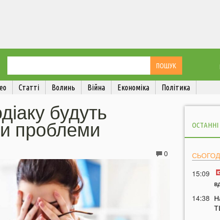
ео
Статті
Волинь
Війна
Економіка
Політика
одіаку будуть
ти проблеми
ОСТАННІ
0
СЬОГОД
15:09
в
14:38
Н
Т