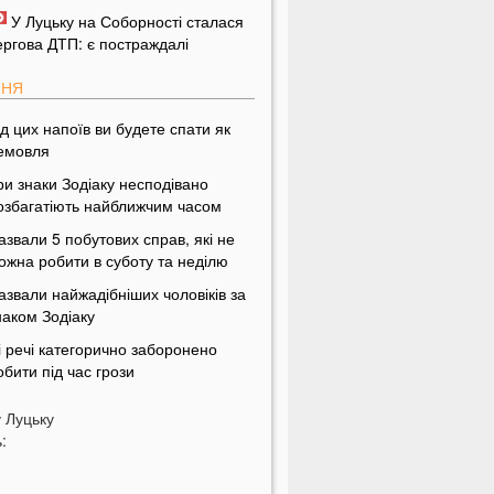
У Луцьку на Соборності сталася
ергова ДТП: є постраждалі
ПНЯ
ід цих напоїв ви будете спати як
емовля
ри знаки Зодіаку несподівано
озбагатіють найближчим часом
азвали 5 побутових справ, які не
ожна робити в суботу та неділю
азвали найжадібніших чоловіків за
наком Зодіаку
і речі категорично заборонено
обити під час грози
На заході України чоловік
у
Луцьку
піймав 10-кілограмову рибу
:
країнці можуть вивести гроші з
обільного рахунку на картку, але є