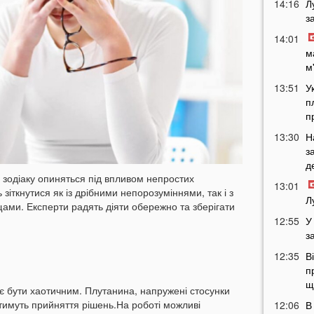
14:16
Л
з
14:01
м
м
13:51
У
п
п
13:30
Н
з
д
и зодіаку опиняться під впливом непростих
13:01
зіткнутися як із дрібними непорозуміннями, так і з
Л
ми. Експерти радять діяти обережно та зберігати
12:55
У
з
12:35
В
п
щ
є бути хаотичним. Плутанина, напружені стосунки
тимуть прийняття рішень.На роботі можливі
12:06
В