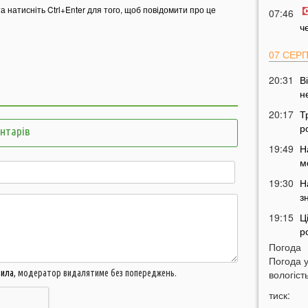
та натисніть Ctrl+Enter для того, щоб повідомити про це
07:46
ч
07 СЕР
20:31
В
н
20:17
Т
р
ентарів
19:49
Н
м
19:30
Н
з
19:15
Ц
р
Погода
18:52
Погода 
в
вила
, модератор видалятиме без попереджень.
вологість
18:28
У
тиск:
м