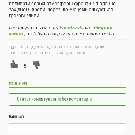
впливати слабкі атмосферні фронти з південно-
західної Європи, через що місцями очікуються
грозові зливи.
Підписуйтесь на наш
Facebook
та
Telegram-
канал
, щоб бути в курсі найважливіших подій.
,
,
,
,
ТЕГИ:
ПОГОДА
УКРАЇНА
ПРОГНОЗ ПОГОДИ
ПОХОЛОДАННЯ
,
,
,
,
ТЕМПЕРАТУРА
СИНОПТИК
ЗЛИВИ
ДОЩ
ГРОЗА
-5
КОМЕНТАРІ:
Статус коментування: без коментарів
Ваше ім'я: