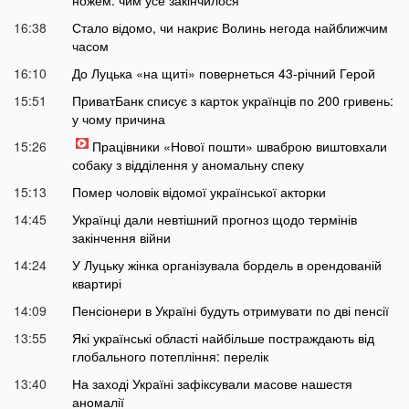
ножем: чим усе закінчилося
16:38
Стало відомо, чи накриє Волинь негода найближчим
часом
16:10
До Луцька «на щиті» повернеться 43-річний Герой
15:51
ПриватБанк списує з карток українців по 200 гривень:
у чому причина
15:26
Працівники «Нової пошти» шваброю виштовхали
собаку з відділення у аномальну спеку
15:13
Помер чоловік відомої української акторки
14:45
Українці дали невтішний прогноз щодо термінів
закінчення війни
14:24
У Луцьку жінка організувала бордель в орендованій
квартирі
14:09
Пенсіонери в Україні будуть отримувати по дві пенсії
13:55
Які українські області найбільше постраждають від
глобального потепління: перелік
13:40
На заході Україні зафіксували масове нашестя
аномалії