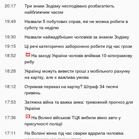
20:17
Три знаки Зодіаку несподівано розбагатіють
найближчим часом
19:49
Назвали 5 побутових справ, які не можна робити в
суботу та неділю
19:30
Назвали найжадібніших чоловіків за знаком Зодіаку
19:15
Ці речі категорично заборонено робити під час грози
18:52
На заході України чоловік впіймав 10-кілограмову
рибу
18:28
Українці можуть вивести гроші з мобільного рахунку
на картку, але є важлива умова
18:12
Отримав переказ на картку? Штраф 34 тисячі
гривень
17:53
Затяжна війна та важка зима: тривожний прогноз для
України
17:36
На Волині військові ТЦК вибили вікно авто у
присутності поліції
17:11
На Волині жінка під час сварки вдарила чоловіка