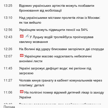
13:25
Відомих українських артистів можуть позбавити
бронювання від мобілізації
13:10
Над українськими містами пролетів літак із Москви:
як так вийшло
12:56
Українцям можуть підвищити пенсії на 54%
12:43
У Луцьку водій тролейбуса проігнорував
хвилину мовчання
12:26
На Волині від удару блискавки загорілися дві споруди
12:07
Українцям масово надсилають небезпечні
анонімні листи
11:45
Україні загрожує дефіцит води: які регіони під
загрозою
11:27
Чоловік кинув гранату в кабінет комунальників через
платіжку: деталі
11:06
На полігоні помер відомий дитячий лікар із заходу
України
10:40
Волинян попереджають про серйозну небезпеку на
Погода