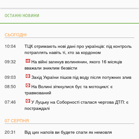
ОСТАННІ НОВИНИ
СЬОГОДНІ
10:04
ТЦК отримають нові дані про українців: під контроль
потраплять навіть ті, хто за кордоном
09:32
На війні загинув волинянин, якого 16 місяців
вважали зниклим безвісти
09:03
Захід України пішов під воду після потужних злив
08:50
На Волині зіткнулися бус та мотоцикл: є
травмований
07:46
У Луцьку на Соборності сталася чергова ДТП: є
постраждалі
07 СЕРПНЯ
20:31
Від цих напоїв ви будете спати як немовля