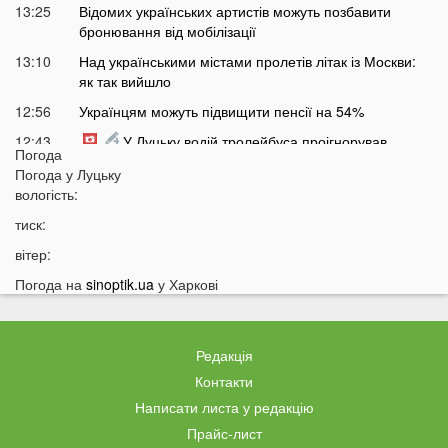
13:25
Відомих українських артистів можуть позбавити
бронювання від мобілізації
13:10
Над українськими містами пролетів літак із Москви:
як так вийшло
12:56
Українцям можуть підвищити пенсії на 54%
12:43
У Луцьку водій тролейбуса проігнорував
Погода
хвилину мовчання
Погода у
Луцьку
12:26
На Волині від удару блискавки загорілися дві споруди
вологість:
12:07
Українцям масово надсилають небезпечні
тиск:
анонімні листи
вітер:
11:45
Україні загрожує дефіцит води: які регіони під
Погода на
sinoptik.ua
у Харкові
загрозою
11:27
Чоловік кинув гранату в кабінет комунальників через
платіжку: деталі
Редакція
11:06
На полігоні помер відомий дитячий лікар із заходу
Контакти
України
Написати листа у редакцію
10:40
Волинян попереджають про серйозну небезпеку на
Прайс-лист
трасі біля Луцька