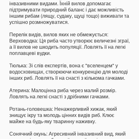
інвазивними видами. Їхній вилов допомагає
підтримувати природний баланс і дає можливість
іншим рибам (лящу, судаку, щуці тощо) виживати та
успішно розмножуватися.
Перелік видів, вилов яких не обмежується:
Верховодка: Ця риба часто утворює величезні зграї,
а її вилов не шкодить популяції. Ловлять її на легкі
поплавцеві вудки.
Тюлька: Зі слів експертів, вона є "вселенцем" у
водосховищах, створюючи конкуренцію для молоді
інших риб. Ловлять її на снасті з кількома гачками.
Атерина: Малоцінна риба через малий розмір.
Ловлять на легкі снасті з дрібними гачками.
Ротань-головешка: Ненажерливий хижак, який
знищує ікру та молодь цінних видів риб. Клює
майже на будь-яку тваринну наживку.
Сонячний окунь: Агресивний інвазивний вид, який