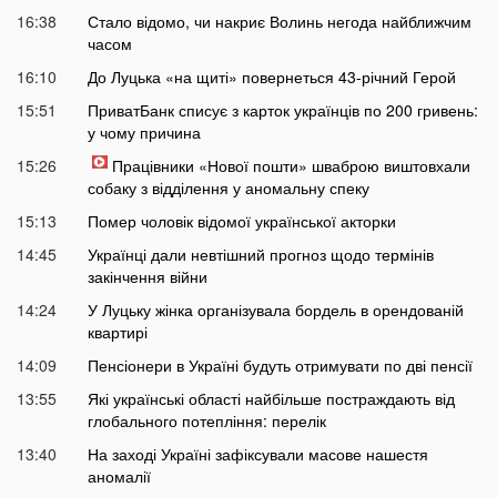
16:38
Стало відомо, чи накриє Волинь негода найближчим
часом
16:10
До Луцька «на щиті» повернеться 43-річний Герой
15:51
ПриватБанк списує з карток українців по 200 гривень:
у чому причина
15:26
Працівники «Нової пошти» шваброю виштовхали
собаку з відділення у аномальну спеку
15:13
Помер чоловік відомої української акторки
14:45
Українці дали невтішний прогноз щодо термінів
закінчення війни
14:24
У Луцьку жінка організувала бордель в орендованій
квартирі
14:09
Пенсіонери в Україні будуть отримувати по дві пенсії
13:55
Які українські області найбільше постраждають від
глобального потепління: перелік
13:40
На заході Україні зафіксували масове нашестя
аномалії