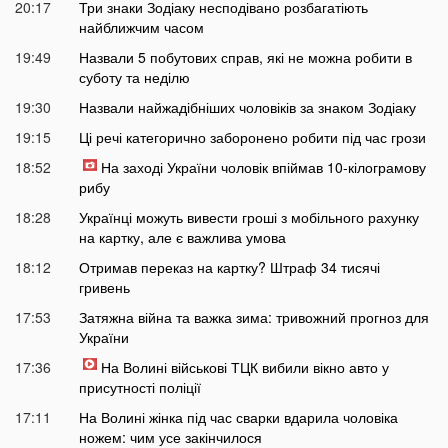
20:17
Три знаки Зодіаку несподівано розбагатіють
найближчим часом
19:49
Назвали 5 побутових справ, які не можна робити в
суботу та неділю
19:30
Назвали найжадібніших чоловіків за знаком Зодіаку
19:15
Ці речі категорично заборонено робити під час грози
18:52
На заході України чоловік впіймав 10-кілограмову
рибу
18:28
Українці можуть вивести гроші з мобільного рахунку
на картку, але є важлива умова
18:12
Отримав переказ на картку? Штраф 34 тисячі
гривень
17:53
Затяжна війна та важка зима: тривожний прогноз для
України
17:36
На Волині військові ТЦК вибили вікно авто у
присутності поліції
17:11
На Волині жінка під час сварки вдарила чоловіка
ножем: чим усе закінчилося