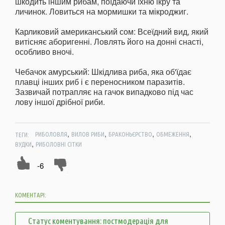
шкодить іншим рибам, поїдаючи їхню ікру та
личинок. Ловиться на мормишки та мікроджиг.
Карликовий американський сом: Всеїдний вид, який
витісняє аборигенні. Ловлять його на донні снасті,
особливо вночі.
Чебачок амурський: Шкідлива риба, яка об'їдає
плавці інших риб і є переносником паразитів.
Зазвичай потрапляє на гачок випадково під час
лову іншої дрібної риби.
,
,
,
,
ТЕГИ:
РИБОЛОВЛЯ
ВИЛОВ РИБИ
БРАКОНЬЄРСТВО
ОБМЕЖЕННЯ
,
ВУДКИ
РИБОЛОВНІ СІТКИ
-6
КОМЕНТАРІ:
Статус коментування: постмодерація для