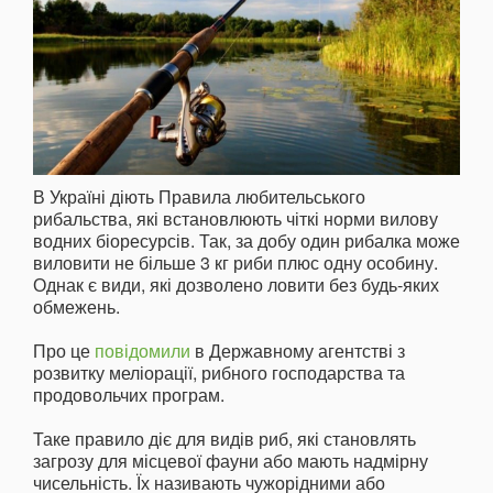
В Україні діють Правила любительського
рибальства, які встановлюють чіткі норми вилову
водних біоресурсів. Так, за добу один рибалка може
виловити не більше 3 кг риби плюс одну особину.
Однак є види, які дозволено ловити без будь-яких
обмежень.
Про це
повідомили
в Державному агентстві з
розвитку меліорації, рибного господарства та
продовольчих програм.
Таке правило діє для видів риб, які становлять
загрозу для місцевої фауни або мають надмірну
чисельність. Їх називають чужорідними або