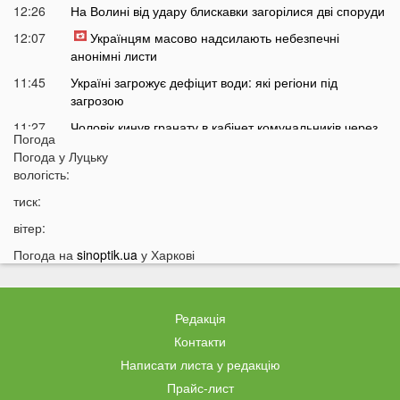
12:26
На Волині від удару блискавки загорілися дві споруди
12:07
Українцям масово надсилають небезпечні
анонімні листи
11:45
Україні загрожує дефіцит води: які регіони під
загрозою
11:27
Чоловік кинув гранату в кабінет комунальників через
Погода
платіжку: деталі
Погода у
Луцьку
11:06
На полігоні помер відомий дитячий лікар із заходу
вологість:
України
тиск:
10:40
Волинян попереджають про серйозну небезпеку на
вітер:
трасі біля Луцька
Погода на
sinoptik.ua
у Харкові
10:15
На Волині негода наробила лиха: показали
наслідки
09:47
У Луцьку зафіксували нову аномалію
Редакція
09:16
На війні загинули двоє військових з Волині
Контакти
Написати листа у редакцію
06 СЕРПНЯ
Прайс-лист