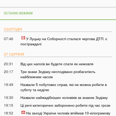
ОСТАННІ НОВИНИ
СЬОГОДНІ
07:46
У Луцьку на Соборності сталася чергова ДТП: є
постраждалі
07 СЕРПНЯ
20:31
Від цих напоїв ви будете спати як немовля
20:17
Три знаки Зодіаку несподівано розбагатіють
найближчим часом
19:49
Назвали 5 побутових справ, які не можна робити в
суботу та неділю
19:30
Назвали найжадібніших чоловіків за знаком Зодіаку
19:15
Ці речі категорично заборонено робити під час грози
18:52
На заході України чоловік впіймав 10-кілограмову