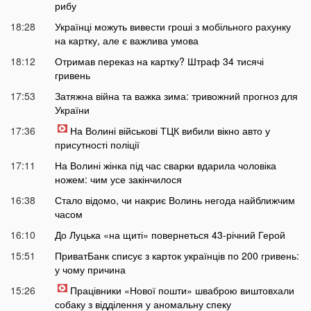
рибу
18:28
Українці можуть вивести гроші з мобільного рахунку
на картку, але є важлива умова
18:12
Отримав переказ на картку? Штраф 34 тисячі
гривень
17:53
Затяжна війна та важка зима: тривожний прогноз для
України
17:36
На Волині військові ТЦК вибили вікно авто у
присутності поліції
17:11
На Волині жінка під час сварки вдарила чоловіка
ножем: чим усе закінчилося
16:38
Стало відомо, чи накриє Волинь негода найближчим
часом
16:10
До Луцька «на щиті» повернеться 43-річний Герой
15:51
ПриватБанк списує з карток українців по 200 гривень:
у чому причина
15:26
Працівники «Нової пошти» шваброю виштовхали
собаку з відділення у аномальну спеку