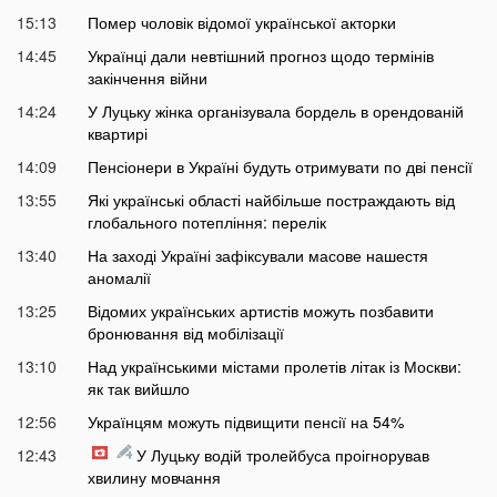
15:13
Помер чоловік відомої української акторки
14:45
Українці дали невтішний прогноз щодо термінів
закінчення війни
14:24
У Луцьку жінка організувала бордель в орендованій
квартирі
14:09
Пенсіонери в Україні будуть отримувати по дві пенсії
13:55
Які українські області найбільше постраждають від
глобального потепління: перелік
13:40
На заході Україні зафіксували масове нашестя
аномалії
13:25
Відомих українських артистів можуть позбавити
бронювання від мобілізації
13:10
Над українськими містами пролетів літак із Москви:
як так вийшло
12:56
Українцям можуть підвищити пенсії на 54%
12:43
У Луцьку водій тролейбуса проігнорував
хвилину мовчання