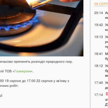
08 СЕР
20:14
А
я
19:42
У
к
19:13
У
р
п
18:41
М
б
имчасово припинять розподіл природного газу.
18:12
У
б
лії ТОВ «
Газмережі
».
в
00 19 серпня до 17:00 22 серпня у зв’язку з
17:40
У
чних робіт.
д
17:14
і:
з
Д