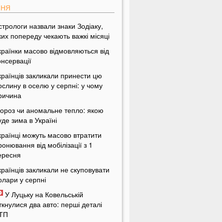
ПНЯ
стрологи назвали знаки Зодіаку,
ких попереду чекають важкі місяці
країнки масово відмовляються від
онсервації
країнців закликали принести цю
ослину в оселю у серпні: у чому
ричина
ороз чи аномальне тепло: якою
уде зима в Україні
країнці можуть масово втратити
ронювання від мобілізації з 1
ересня
країнців закликали не скуповувати
олари у серпні
У Луцьку на Ковельській
іткнулися два авто: перші деталі
ТП