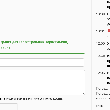
п
п
13:30
Н
з
д
13:01
Л
ерація для зареєстрованих користувачів,
12:55
У
ованих
з
12:35
В
п
щ
12:06
В
п
п
Погода
11:34
Н
Погода 
п
вологість
вила
, модератор видалятиме без попереджень.
11:05
тиск:
п