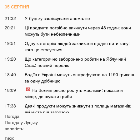
05 СЕРПНЯ
21:32
У Луцьку зафіксували аномалію
20:21
Ці продукти потрібно викинути через 48 годин: вони
можуть бути небезпечними
19:51
Одну категорію людей закликали щодня пити каву:
кого це стосується
19:20
Що категорично заборонено робити на Яблучний
Спас: повний перелік
18:40
Водіїв в Україні можуть оштрафувати на 1190 гривень
за одну дрібницю
18:09
На Волині рясно ростуть маслюки: показали
місце, де шукати гриби
17:38
Деякі продукти можуть зникнути з полиць магазинів:
які міста під загрозою
Погода
17:07
На заході України працівник ТЦК прикував чоловіка
Погода у
Луцьку
кайданками до драбини на всю ніч
вологість:
16:51
Як змінюється обличчя після брекетів та чому
тиск: