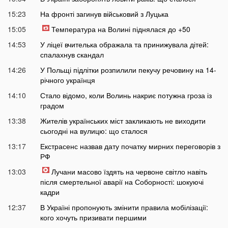
15:23
На фронті загинув військовий з Луцька
15:05
Температура на Волині піднялася до +50
14:53
У ліцеї вчителька ображала та принижувала дітей:
спалахнув скандал
14:26
У Польщі підлітки розпилили пекучу речовину на 14-
річного українця
14:10
Стало відомо, коли Волинь накриє потужна гроза із
градом
13:38
Жителів українських міст закликають не виходити
сьогодні на вулицю: що сталося
13:17
Екстрасенс назвав дату початку мирних переговорів з
РФ
13:03
Лучани масово їздять на червоне світло навіть
після смертельної аварії на Соборності: шокуючі
кадри
12:37
В Україні пропонують змінити правила мобілізації:
кого хочуть призивати першими