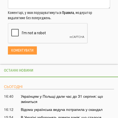
Коментарі, у яких порушуватимуться
Правила
, модератор
видалятиме без попереджень.
ОСТАННІ НОВИНИ
СЬОГОДНІ
16:40
Українцям у Польщі дали час до 31 серпня: що
зміниться
16:12
Відома українська ведуча потрапила у скандал
15:54
В Україні заборонять ловити раків: що сталося