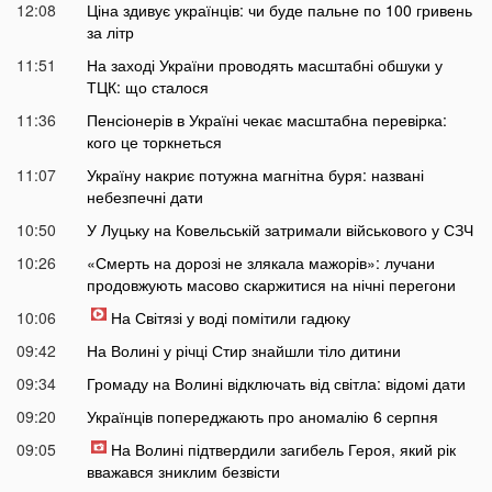
12:08
Ціна здивує українців: чи буде пальне по 100 гривень
за літр
11:51
На заході України проводять масштабні обшуки у
ТЦК: що сталося
11:36
Пенсіонерів в Україні чекає масштабна перевірка:
кого це торкнеться
11:07
Україну накриє потужна магнітна буря: названі
небезпечні дати
10:50
У Луцьку на Ковельській затримали військового у СЗЧ
10:26
«Смерть на дорозі не злякала мажорів»: лучани
продовжують масово скаржитися на нічні перегони
10:06
На Світязі у воді помітили гадюку
09:42
На Волині у річці Стир знайшли тіло дитини
09:34
Громаду на Волині відключать від світла: відомі дати
09:20
Українців попереджають про аномалію 6 серпня
09:05
На Волині підтвердили загибель Героя, який рік
вважався зниклим безвісти