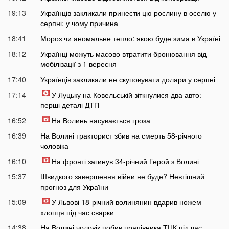
19:13
Українців закликали принести цю рослину в оселю у
серпні: у чому причина
18:41
Мороз чи аномальне тепло: якою буде зима в Україні
18:12
Українці можуть масово втратити бронювання від
мобілізації з 1 вересня
17:40
Українців закликали не скуповувати долари у серпні
17:14
У Луцьку на Ковельській зіткнулися два авто:
перші деталі ДТП
16:52
На Волинь насувається гроза
16:39
На Волині тракторист збив на смерть 58-річного
чоловіка
16:10
На фронті загинув 34-річний Герой з Волині
15:37
Швидкого завершення війни не буде? Невтішний
прогноз для України
15:09
У Львові 18-річний волинянин вдарив ножем
хлопця під час сварки
14:38
На Волині чоловік побив працівника ТЦК під час