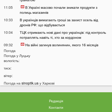
11:05
В Україні масово почали зникати продукти з
полиць магазинів
10:33
В українців вимагають гроші за захист осель від
дронів РФ: що відбувається
10:04
ТЦК отримають нові дані про українців: під контроль
потраплять навіть ті, хто за кордоном
09:32
На війні загинув волинянин, якого 16 місяців
вважали зниклим безвісти
Погода
Погода у
Луцьку
09:03
Захід України пішов під воду після потужних злив
вологість:
08:50
На Волині зіткнулися бус та мотоцикл: є
тиск:
травмований
вітер:
07:46
У Луцьку на Соборності сталася чергова ДТП: є
постраждалі
Погода на
sinoptik.ua
у Харкові
07 СЕРПНЯ
Редакція
20:31
Від цих напоїв ви будете спати як немовля
Контакти
20:17
Три знаки Зодіаку несподівано розбагатіють