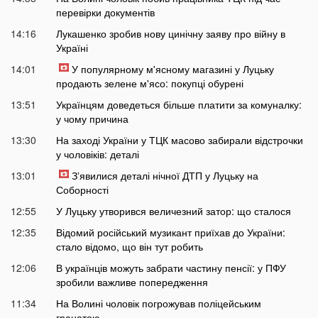
перевірки документів
14:16
Лукашенко зробив нову цинічну заяву про війну в
Україні
14:01
У популярному м'ясному магазині у Луцьку
продають зелене м'ясо: покупці обурені
13:51
Українцям доведеться більше платити за комуналку:
у чому причина
13:30
На заході України у ТЦК масово забирали відстрочки
у чоловіків: деталі
13:01
Зʼявилися деталі нічної ДТП у Луцьку на
Соборності
12:55
У Луцьку утворився величезний затор: що сталося
12:35
Відомий російський музикант приїхав до України:
стало відомо, що він тут робить
12:06
В українців можуть забрати частину пенсії: у ПФУ
зробили важливе попередження
11:34
На Волині чоловік погрожував поліцейським
гранатою