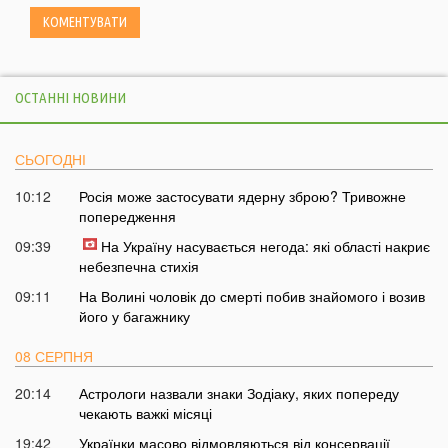
ОСТАННІ НОВИНИ
СЬОГОДНІ
10:12
Росія може застосувати ядерну зброю? Тривожне
попередження
09:39
На Україну насувається негода: які області накриє
небезпечна стихія
09:11
На Волині чоловік до смерті побив знайомого і возив
його у багажнику
08 СЕРПНЯ
20:14
Астрологи назвали знаки Зодіаку, яких попереду
чекають важкі місяці
19:42
Українки масово відмовляються від консервації