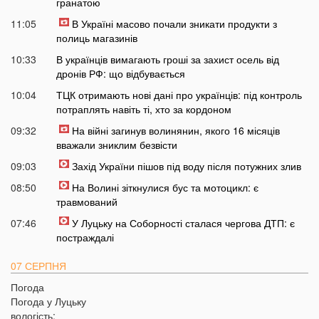
гранатою
11:05
В Україні масово почали зникати продукти з
полиць магазинів
10:33
В українців вимагають гроші за захист осель від
дронів РФ: що відбувається
10:04
ТЦК отримають нові дані про українців: під контроль
потраплять навіть ті, хто за кордоном
09:32
На війні загинув волинянин, якого 16 місяців
вважали зниклим безвісти
09:03
Захід України пішов під воду після потужних злив
08:50
На Волині зіткнулися бус та мотоцикл: є
травмований
07:46
У Луцьку на Соборності сталася чергова ДТП: є
постраждалі
07 СЕРПНЯ
Погода
20:31
Від цих напоїв ви будете спати як немовля
Погода у
Луцьку
20:17
Три знаки Зодіаку несподівано розбагатіють
вологість: