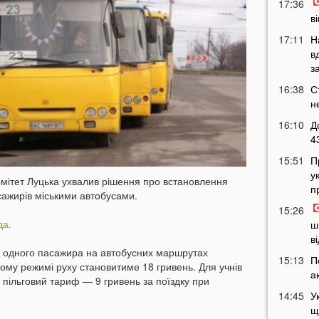
17:36
в
17:11
Н
в
з
16:38
С
н
16:10
Д
4
15:51
П
у
омітет Луцька ухвалив рішення про встановлення
п
ажирів міськими автобусами.
15:26
да.
ш
в
ду одного пасажира на автобусних маршрутах
15:13
П
ому режимі руху становитиме 18 гривень. Для учнів
а
пільговий тариф — 9 гривень за поїздку при
14:45
У
щ