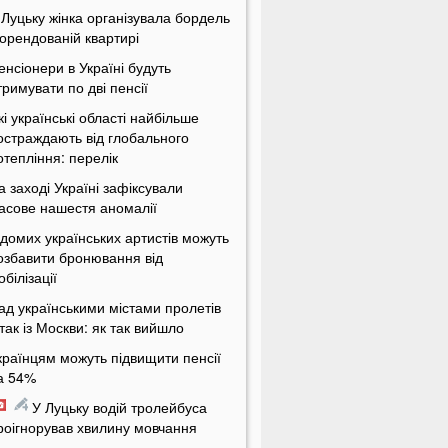
 Луцьку жінка організувала бордель
 орендованій квартирі
енсіонери в Україні будуть
тримувати по дві пенсії
кі українські області найбільше
остраждають від глобального
отепління: перелік
а заході Україні зафіксували
асове нашестя аномалії
ідомих українських артистів можуть
озбавити бронювання від
обілізації
ад українськими містами пролетів
ітак із Москви: як так вийшло
країнцям можуть підвищити пенсії
а 54%
У Луцьку водій тролейбуса
роігнорував хвилину мовчання