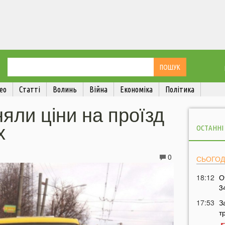
ео
Статті
Волинь
Війна
Економіка
Політика
няли ціни на проїзд
х
ОСТАННІ
0
СЬОГОД
18:12
О
3
17:53
З
т