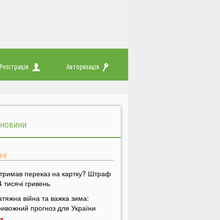
Реєстрація
Авторизація
 НОВИНИ
НІ
тримав переказ на картку? Штраф
4 тисячі гривень
атяжна війна та важка зима:
ривожний прогноз для України