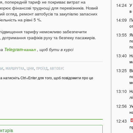
ня, попередній тариф не покриває витрат на
14:24
У
ворює фінансові труднощі для перевізників. Новий
в
ий огляд, ремонт автобусів та закупівлю запасних
льність на рівні 5 %.
14:09
П
о
 підвищення тарифу неможливо забезпечити
13:55
Я
, дотримання графіків руху та безпеку пасажирів.
п
п
а
Telegram-канал
, щоб бути в курсі
13:40
Н
м
,
,
,
,
ЬК
МАРШРУТКА
ЦІНИ
ПРОЇЗД
АВТОБУС
13:25
В
п
та натисніть Ctrl+Enter для того, щоб повідомити про це
м
13:10
Н
л
12:56
У
н
12:43
п
ентарів