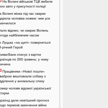
На Волині військові ТЦК вибили
ікно авто у присутності поліції
а Волині жінка під час сварки
дарила чоловіка ножем: чим усе
акінчилося
тало відомо, чи накриє Волинь
егода найближчим часом
о Луцька «на щиті» повернеться
3-річний Герой
риватБанк списує з карток
країнців по 200 гривень: у чому
ричина
Працівники «Нової пошти»
ваброю виштовхали собаку з
ідділення у аномальну спеку
омер чоловік відомої української
кторки
країнці дали невтішний прогноз
одо термінів закінчення війни