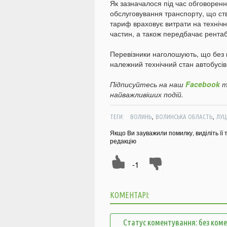
Як зазначалося під час обговорен
обслуговування транспорту, що ст
тариф враховує витрати на технічн
частин, а також передбачає рентабе
Перевізники наголошують, що без
належний технічний стан автобусів
Підписуйтесь на наш
Facebook
т
найважливіших подій.
,
,
ТЕГИ:
ВОЛИНЬ
ВОЛИНСЬКА ОБЛАСТЬ
ЛУЦ
Якщо Ви зауважили помилку, виділіть її 
редакцію
-1
КОМЕНТАРІ:
Статус коментування: без ком