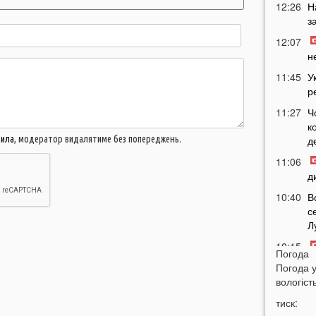
12:26
Н
з
12:07
н
11:45
У
р
11:27
Ч
к
вила
, модератор видалятиме без попереджень.
д
11:06
д
10:40
В
с
Л
10:15
Погода
л
Погода 
09:47
вологість
У
а
тиск: