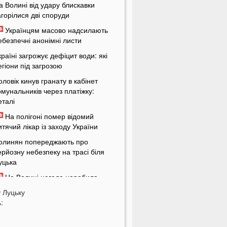
а Волині від удару блискавки
агорілися дві споруди
Українцям масово надсилають
ебезпечні анонімні листи
країні загрожує дефіцит води: які
егіони під загрозою
оловік кинув гранату в кабінет
омунальників через платіжку:
еталі
На полігоні помер відомий
итячий лікар із заходу України
олинян попереджають про
ерйозну небезпеку на трасі біля
уцька
На Волині негода наробила
иха: показали наслідки
у
Луцьку
:
 Луцьку зафіксували нову
номалію