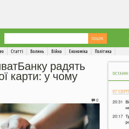
ео
Статті
Волинь
Війна
Економіка
Політика
иватБанку радять
ої карти: у чому
ОСТАННІ
07 СЕР
0
20:31
В
н
20:17
Т
р