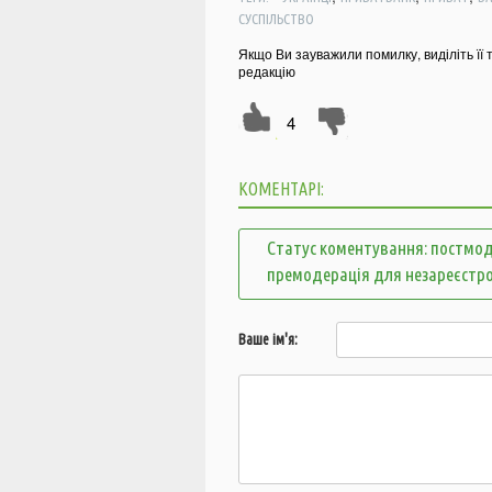
СУСПІЛЬСТВО
Якщо Ви зауважили помилку, виділіть її 
редакцію
4
КОМЕНТАРІ:
Статус коментування: постмод
премодерація для незареєстр
Ваше ім'я: