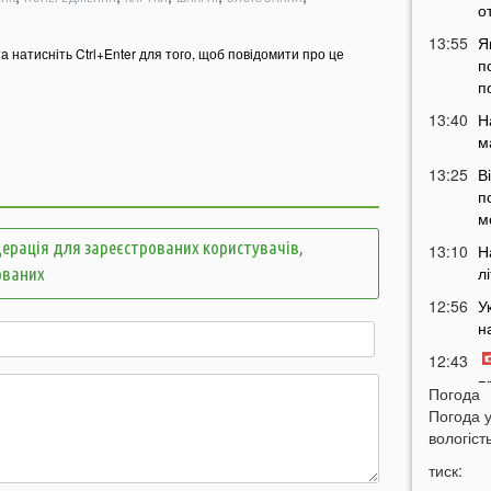
о
13:55
Я
та натисніть Ctrl+Enter для того, щоб повідомити про це
п
п
13:40
Н
м
13:25
В
п
м
ерація для зареєстрованих користувачів,
13:10
Н
л
ованих
12:56
У
н
12:43
п
Погода
12:26
Погода 
Н
вологість
з
12:07
тиск: