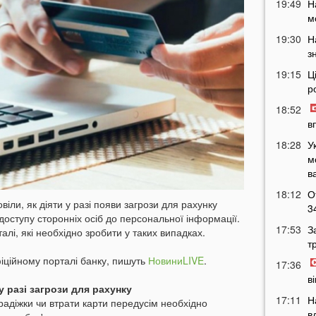
19:49
Н
м
19:30
Н
з
19:15
Ц
р
18:52
в
18:28
У
м
в
18:12
О
іли, як діяти у разі появи загрози для рахунку
3
доступу сторонніх осіб до персональної інформації.
17:53
З
алі, які необхідно зробити у таких випадках.
т
іційному порталі банку, пишуть
НовиниLIVE
.
17:36
в
 разі загрози для рахунку
17:11
Н
крадіжки чи втрати карти передусім необхідно
в