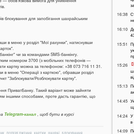
Це — обов'язкова вимога для уникнення
з
ів.
16:38
С
бів блокування для запобігання шахрайським
н
16:10
Д
4
вши в меню у розділ "Мої рахунки", натиснувши
15:51
П
арток".
у
банкінг" чи за командами SMS-банкінгу.
п
ротким номером 3700 (з мобільних телефонів —
15:26
ати картку можна за телефоном: +38 073 716 11 31.
ш
и в меню "Операції з карткою", обравши розділ
в
нкт "Заблокувати/Розблокувати картку".
15:13
П
ення ПриватБанку. Такий варіант може зайняти
а
ням іншими способами, проте дасть гарантію, що
14:45
У
щ
а
Telegram-канал
, щоб бути в курсі
14:24
У
в
14:09
П
,
,
,
,
,
АНК
ПОПЕРЕДЖЕННЯ
КАРТКИ
ШАХРАЇ
БЛОКУВАННЯ