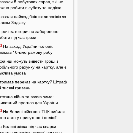
азвали 5 побутових справ, які не
ожна робити в суботу та неділю
азвали найжадібніших чоловіків за
наком Зодіаку
і речі категорично заборонено
обити під час грози
На заході України чоловік
піймав 10-кілограмову рибу
країнці можуть вивести гроші з
обільного рахунку на картку, але є
ажлива умова
тримав переказ на картку? Штраф
4 тисячі гривень
атяжна війна та важка зима:
ривожний прогноз для України
На Волині військові ТЦК вибили
ікно авто у присутності поліції
а Волині жінка під час сварки
дарила чоловіка ножем: чим усе