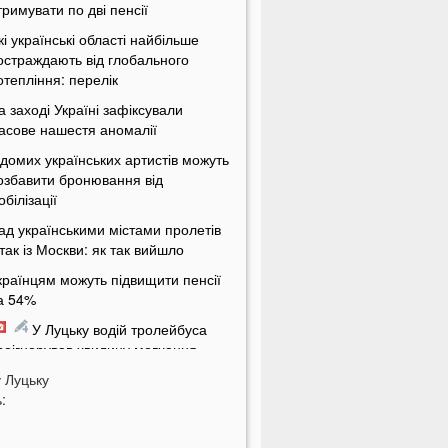
тримувати по дві пенсії
кі українські області найбільше
остраждають від глобального
отепління: перелік
а заході Україні зафіксували
асове нашестя аномалії
ідомих українських артистів можуть
озбавити бронювання від
обілізації
ад українськими містами пролетів
ітак із Москви: як так вийшло
країнцям можуть підвищити пенсії
а 54%
У Луцьку водій тролейбуса
роігнорував хвилину мовчання
у
а Волині від удару блискавки
Луцьку
:
агорілися дві споруди
Українцям масово надсилають