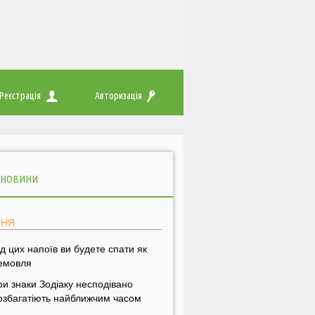
Реєстрація
Авторизація
 НОВИНИ
ПНЯ
ід цих напоїв ви будете спати як
емовля
ри знаки Зодіаку несподівано
озбагатіють найближчим часом