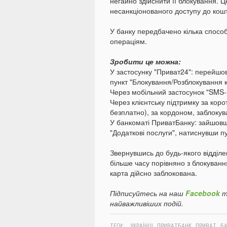
негайно здійснити її блокування. 
несанкціонованого доступу до кошт
У банку передбачено кілька спосо
операціям.
Зробити це можна:
У застосунку "Приват24": перейшо
пункт "Блокування/Розблокування к
Через мобільний застосунок "SMS-
Через клієнтську підтримку за ко
безплатно), за кордоном, заблокув
У банкоматі ПриватБанку: зайшовш
"Додаткові послуги", натиснувши пу
Звернувшись до будь-якого відділ
більше часу порівняно з блокуван
карта дійсно заблокована.
Підписуйтесь на наш
Facebook
т
найважливіших подій.
,
,
,
ТЕГИ:
УКРАЇНЦІ
ПРИВАТБАНК
ПРИВАТ
Б