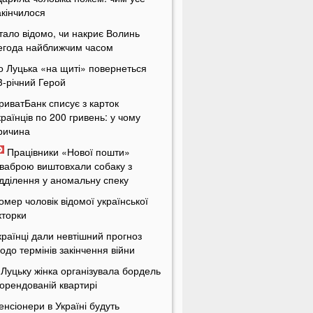
акінчилося
тало відомо, чи накриє Волинь
егода найближчим часом
о Луцька «на щиті» повернеться
3-річний Герой
риватБанк списує з карток
країнців по 200 гривень: у чому
ричина
Працівники «Нової пошти»
ваброю виштовхали собаку з
ідділення у аномальну спеку
омер чоловік відомої української
кторки
країнці дали невтішний прогноз
одо термінів закінчення війни
 Луцьку жінка організувала бордель
 орендованій квартирі
енсіонери в Україні будуть