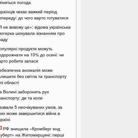
міниться погода
країнців чекає важкий період
опереду: до чого варто готуватися
Я не вивожу це»: відома українська
логерка шокувала зізнанням про
раду
опулярні продукти можуть
одорожчати на 10% до осені: чи
арто робити запаси
ебезпечна аномалія може
алишити без світла та транспорту
ілі області
а Волині заборонять рух
ранспорту: де та коли
азвали 5 неочікуваних умов, за
ких може завершитися війна в
країні
РФ знищила «Кромберг енд
уберт» на Житомирщині: перші