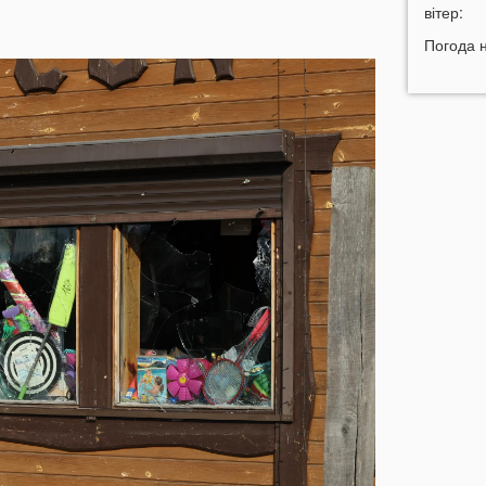
09:39
вітер:
я
Погода 
09:11
Н
з
08 СЕР
20:14
А
я
19:42
У
к
19:13
У
р
п
18:41
М
б
18:12
У
б
в
17:40
У