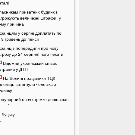
еталі
ласникам приватних будинків
агрожують величезні штрафи: у
ому причина
країнцям у серпні доплатять по
19 гривень до пенсії
країнців попередили про нову
агрозу до 24 серпня: чого чекати
Відомий український співак
отрапив у ДТП
На Волині працівники ТЦК
иломіць витягнули чоловіка з
удинку
опулярний овоч стрімко дешевшає
ругий тиждень поспіль, але є
юанс
у
Луцьку
:
осія може застосувати ядерну
брою? Тривожне попередження