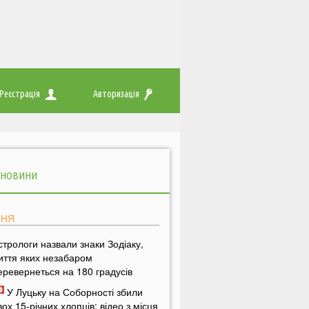
Реєстрація
Авторизація
 НОВИНИ
ПНЯ
стрологи назвали знаки Зодіаку,
иття яких незабаром
еревернеться на 180 градусів
У Луцьку на Соборності збили
вох 15-річних хлопців: відео з місця