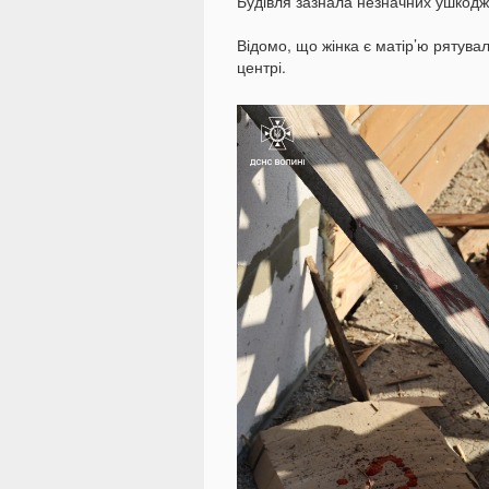
Будівля зазнала незначних ушкодж
Відомо, що жінка є матір’ю рятува
центрі.