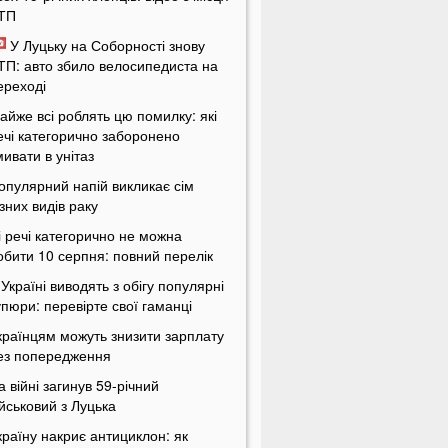
ТП
У Луцьку на Соборності знову
ТП: авто збило велосипедиста на
ереході
айже всі роблять цю помилку: які
ечі категорично заборонено
мивати в унітаз
опулярний напій викликає сім
ізних видів раку
і речі категорично не можна
обити 10 серпня: повний перелік
 Україні виводять з обігу популярні
упюри: перевірте свої гаманці
країнцям можуть знизити зарплату
ез попередження
а війні загинув 59-річний
ійськовий з Луцька
країну накриє антициклон: як