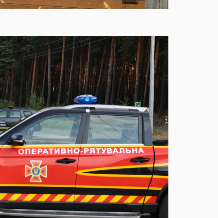
д
17:14
з
Д
16:52
16:39
Н
с
16:10
Г
15:37
Ш
б
У
15:09
в
14:38
Н
Т
14:16
Л
з