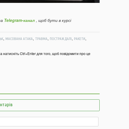
14:01
м
м
а
Telegram-канал
, щоб бути в курсі
13:51
У
п
п
,
,
,
,
,
ЬК
МАСОВАНА АТАКА
ТРАВМА
ПОСТРАЖДАЛІ
РАКЕТИ
13:30
Н
з
та натисніть Ctrl+Enter для того, щоб повідомити про це
д
13:01
Л
12:55
У
з
12:35
В
п
щ
ентарів
12:06
В
п
п