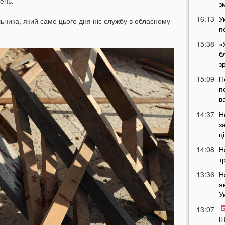
ень.
з
16:13
У
льника, який саме цього дня ніс службу в обласному
п
15:38
«
б
з
15:09
П
п
в
14:37
Н
з
ц
14:08
Н
т
13:36
Н
я
У
13:07
Ш