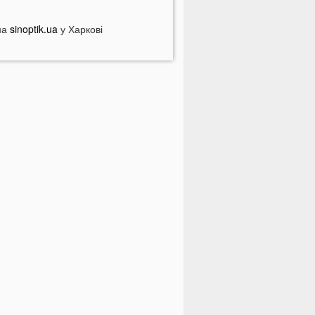
На Україну насувається негода:
кі області накриє небезпечна стихія
на
sinoptik.ua
у Харкові
а Волині чоловік до смерті побив
найомого і возив його у багажнику
ПНЯ
стрологи назвали знаки Зодіаку,
ких попереду чекають важкі місяці
країнки масово відмовляються від
онсервації
країнців закликали принести цю
ослину в оселю у серпні: у чому
ричина
ороз чи аномальне тепло: якою
уде зима в Україні
країнці можуть масово втратити
ронювання від мобілізації з 1
ересня
країнців закликали не скуповувати