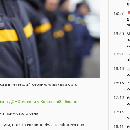
Д
19:57
Д
п
19:50
М
р
з
19:21
П
р
18:43
Ц
р
18:15
В
рога в четвер, 21 серпня, уламками скла
к
17:42
У
іння ДСНС України у Волинській області.
б
17:14
Н
нів приміського села.
в
ки, ноги та спини та була госпіталізована.
16:41
У