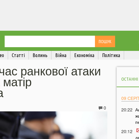
ео
Статті
Волинь
Війна
Економіка
Політика
 час ранкової атаки
 матір
ОСТАННІ
а
09 СЕР
0
20:22
А
ж
п
20:12
д