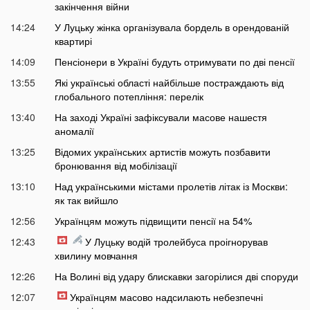
закінчення війни
14:24
У Луцьку жінка організувала бордель в орендованій
квартирі
14:09
Пенсіонери в Україні будуть отримувати по дві пенсії
13:55
Які українські області найбільше постраждають від
глобального потепління: перелік
13:40
На заході Україні зафіксували масове нашестя
аномалії
13:25
Відомих українських артистів можуть позбавити
бронювання від мобілізації
13:10
Над українськими містами пролетів літак із Москви:
як так вийшло
12:56
Українцям можуть підвищити пенсії на 54%
12:43
У Луцьку водій тролейбуса проігнорував
хвилину мовчання
12:26
На Волині від удару блискавки загорілися дві споруди
12:07
Українцям масово надсилають небезпечні