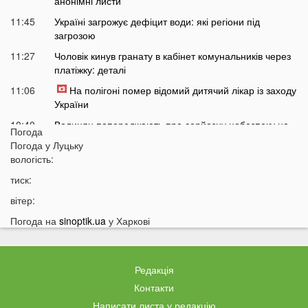
анонімні листи
11:45
Україні загрожує дефіцит води: які регіони під
загрозою
11:27
Чоловік кинув гранату в кабінет комунальників через
платіжку: деталі
11:06
На полігоні помер відомий дитячий лікар із заходу
України
10:40
Волинян попереджають про серйозну небезпеку на
Погода
трасі біля Луцька
Погода у
Луцьку
10:15
вологість:
На Волині негода наробила лиха: показали
наслідки
тиск:
09:47
У Луцьку зафіксували нову аномалію
вітер:
09:16
На війні загинули двоє військових з Волині
Погода на
sinoptik.ua
у Харкові
06 СЕРПНЯ
21:44
На Луцьк насувається гроза
Редакція
21:06
Біля Луцька негода наробила біди: волиняни
Контакти
публікують наслідки у мережі
Написати листа у редакцію