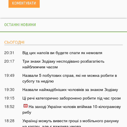
ОСТАННІ НОВИНИ
СЬОГОДНІ
20:31
Від цих напоїв ви будете спати як немовля
20:17
Три знаки Зодіаку несподівано розбагатіють
найближчим часом
19:49
Назвали 5 побутових справ, які не можна робити в
суботу та неділю
19:30
Назвали найжадібніших чоловіків за знаком Зодіаку
19:15
Ці речі категорично заборонено робити під час грози
18:52
На заході України чоловік впіймав 10-кілограмову
рибу
18:28
Українці можуть вивести гроші з мобільного рахунку
на картку, але є важлива умова