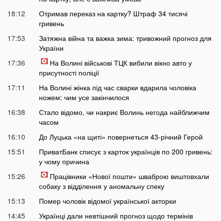
18:12
Отримав переказ на картку? Штраф 34 тисячі
гривень
17:53
Затяжна війна та важка зима: тривожний прогноз для
України
17:36
На Волині військові ТЦК вибили вікно авто у
присутності поліції
17:11
На Волині жінка під час сварки вдарила чоловіка
ножем: чим усе закінчилося
16:38
Стало відомо, чи накриє Волинь негода найближчим
часом
16:10
До Луцька «на щиті» повернеться 43-річний Герой
15:51
ПриватБанк списує з карток українців по 200 гривень:
у чому причина
15:26
Працівники «Нової пошти» шваброю виштовхали
собаку з відділення у аномальну спеку
15:13
Помер чоловік відомої української акторки
14:45
Українці дали невтішний прогноз щодо термінів