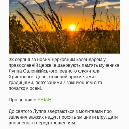
23 серпня за новим церковним календарем у
православній церкві вшановують пам'ять мученика
Луппа Салонікійського, ревного служителя
Христового. День оточений прикметами і
традиціями, пов'язаними з закінченням літа і
початком осені.
Про це пише
УНІАН
.
До святого Луппа звертаються з молитвами про
зцілення важких недуг, просять зміцнити віру, дати
впевненості перед хрещенням.