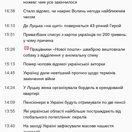
ножем: чим усе закінчилося
16:38
Стало відомо, чи накриє Волинь негода найближчим
часом
16:10
До Луцька «на щиті» повернеться 43-річний Герой
15:51
ПриватБанк списує з карток українців по 200 гривень:
у чому причина
15:26
Працівники «Нової пошти» шваброю виштовхали
собаку з відділення у аномальну спеку
15:13
Помер чоловік відомої української акторки
14:45
Українці дали невтішний прогноз щодо термінів
закінчення війни
14:24
У Луцьку жінка організувала бордель в орендованій
квартирі
14:09
Пенсіонери в Україні будуть отримувати по дві пенсії
13:55
Які українські області найбільше постраждають від
глобального потепління: перелік
13:40
На заході Україні зафіксували масове нашестя
аномалії