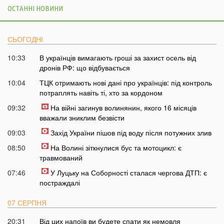
ОСТАННІ НОВИНИ
СЬОГОДНІ
10:33
В українців вимагають гроші за захист осель від
дронів РФ: що відбувається
10:04
ТЦК отримають нові дані про українців: під контроль
потраплять навіть ті, хто за кордоном
09:32
На війні загинув волинянин, якого 16 місяців
вважали зниклим безвісти
09:03
Захід України пішов під воду після потужних злив
08:50
На Волині зіткнулися бус та мотоцикл: є
травмований
07:46
У Луцьку на Соборності сталася чергова ДТП: є
постраждалі
07 СЕРПНЯ
20:31
Від цих напоїв ви будете спати як немовля