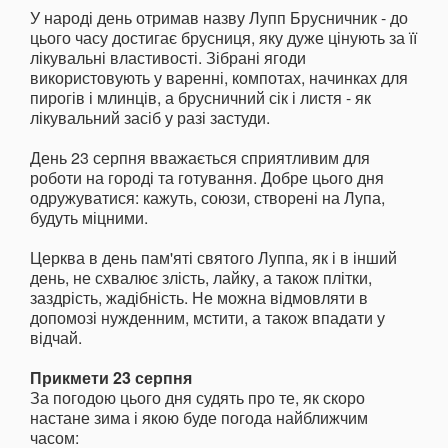
У народі день отримав назву Лупп Брусничник - до
цього часу достигає брусниця, яку дуже цінують за її
лікувальні властивості. Зібрані ягоди
використовують у варенні, компотах, начинках для
пирогів і млинців, а брусничний сік і листя - як
лікувальний засіб у разі застуди.
День 23 серпня вважається сприятливим для
роботи на городі та готування. Добре цього дня
одружуватися: кажуть, союзи, створені на Лупа,
будуть міцними.
Церква в день пам'яті святого Луппа, як і в інший
день, не схвалює злість, лайку, а також плітки,
заздрість, жадібність. Не можна відмовляти в
допомозі нужденним, мстити, а також впадати у
відчай.
Прикмети 23 серпня
За погодою цього дня судять про те, як скоро
настане зима і якою буде погода найближчим
часом: