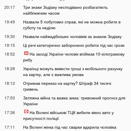
20:17
Три знаки Зодіаку несподівано розбагатіють
найближчим часом
19:49
Назвали 5 побутових справ, які не можна робити в
суботу та неділю
19:30
Назвали найжадібніших чоловіків за знаком Зодіаку
19:15
Ці речі категорично заборонено робити під час грози
18:52
На заході України чоловік впіймав 10-кілограмову
рибу
18:28
Українці можуть вивести гроші з мобільного рахунку
на картку, але є важлива умова
18:12
Отримав переказ на картку? Штраф 34 тисячі
гривень
17:53
Затяжна війна та важка зима: тривожний прогноз для
України
17:36
На Волині військові ТЦК вибили вікно авто у
присутності поліції
17:11
На Волині жінка під час сварки вдарила чоловіка