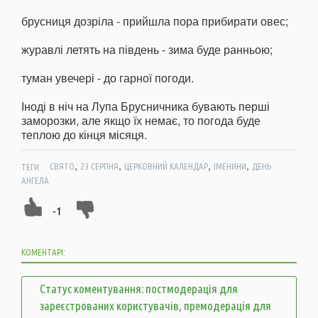
брусниця дозріла - прийшла пора прибирати овес;
журавлі летять на південь - зима буде ранньою;
туман увечері - до гарної погоди.
Іноді в ніч на Лупа Брусничника бувають перші
заморозки, але якщо їх немає, то погода буде
теплою до кінця місяця.
,
,
,
,
ТЕГИ:
СВЯТО
23 СЕРПНЯ
ЦЕРКОВНИЙ КАЛЕНДАР
ІМЕНИНИ
ДЕНЬ
АНГЕЛА
-1
КОМЕНТАРІ:
Статус коментування: постмодерація для
зареєстрованих користувачів, премодерація для