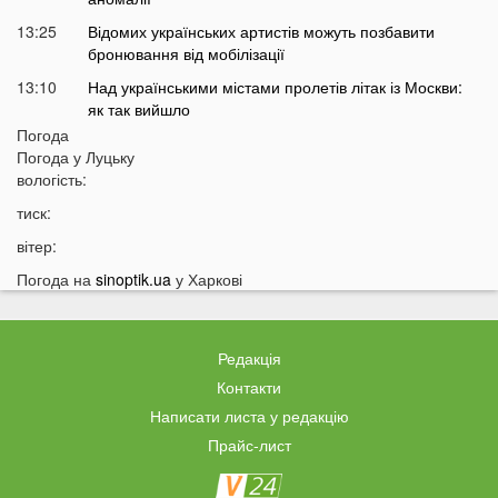
13:25
Відомих українських артистів можуть позбавити
бронювання від мобілізації
13:10
Над українськими містами пролетів літак із Москви:
як так вийшло
Погода
12:56
Українцям можуть підвищити пенсії на 54%
Погода у
Луцьку
12:43
У Луцьку водій тролейбуса проігнорував
вологість:
хвилину мовчання
тиск:
12:26
На Волині від удару блискавки загорілися дві споруди
вітер:
12:07
Українцям масово надсилають небезпечні
Погода на
sinoptik.ua
у Харкові
анонімні листи
11:45
Україні загрожує дефіцит води: які регіони під
загрозою
Редакція
11:27
Чоловік кинув гранату в кабінет комунальників через
Контакти
платіжку: деталі
Написати листа у редакцію
11:06
На полігоні помер відомий дитячий лікар із заходу
Прайс-лист
України
10:40
Волинян попереджають про серйозну небезпеку на