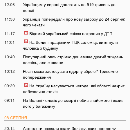
12:06
Українцям у серпні доплатять по 519 гривень до
пенсії
11:38
Українців попередили про нову загрозу до 24 серпня:
чого чекати
11:17
Відомий український співак потрапив у ДТП
11:01
На Волині працівники ТЦК силоміць витягнули
чоловіка з будинку
10:40
Популярний овоч стрімко дешевшає другий тиждень
поспіль, але є нюанс
10:12
Росія може застосувати ядерну зброю? Тривожне
попередження
09:39
На Україну насувається негода: які області накриє
небезпечна стихія
09:11
На Волині чоловік до смерті побив знайомого і возив
його у багажнику
08 СЕРПНЯ
20:14
Астрологи назвали знаки Зодіаку, яких попереду