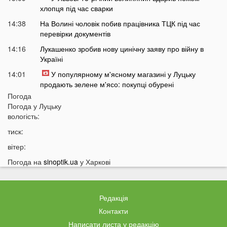
хлопця під час сварки
14:38
На Волині чоловік побив працівника ТЦК під час
перевірки документів
14:16
Лукашенко зробив нову цинічну заяву про війну в
Україні
14:01
У популярному м'ясному магазині у Луцьку
продають зелене м'ясо: покупці обурені
Погода
13:51
Українцям доведеться більше платити за комуналку:
Погода у
Луцьку
у чому причина
вологість:
13:30
На заході України у ТЦК масово забирали відстрочки
тиск:
у чоловіків: деталі
вітер:
13:01
Зʼявилися деталі нічної ДТП у Луцьку на
Соборності
Погода на
sinoptik.ua
у Харкові
12:55
У Луцьку утворився величезний затор: що сталося
12:35
Відомий російський музикант приїхав до України:
Редакція
стало відомо, що він тут робить
Контакти
12:06
В українців можуть забрати частину пенсії: у ПФУ
Написати листа у редакцію
зробили важливе попередження