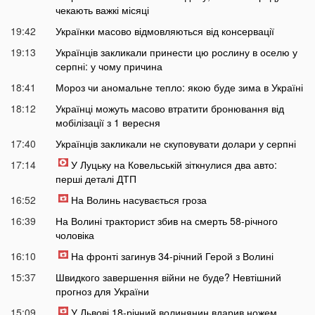
чекають важкі місяці
19:42
Українки масово відмовляються від консервації
19:13
Українців закликали принести цю рослину в оселю у
серпні: у чому причина
18:41
Мороз чи аномальне тепло: якою буде зима в Україні
18:12
Українці можуть масово втратити бронювання від
мобілізації з 1 вересня
17:40
Українців закликали не скуповувати долари у серпні
17:14
У Луцьку на Ковельській зіткнулися два авто:
перші деталі ДТП
16:52
На Волинь насувається гроза
16:39
На Волині тракторист збив на смерть 58-річного
чоловіка
16:10
На фронті загинув 34-річний Герой з Волині
15:37
Швидкого завершення війни не буде? Невтішний
прогноз для України
15:09
У Львові 18-річний волинянин вдарив ножем