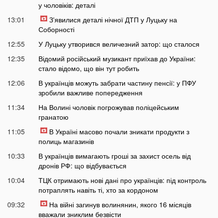
у чоловіків: деталі
13:01
Зʼявилися деталі нічної ДТП у Луцьку на
Соборності
12:55
У Луцьку утворився величезний затор: що сталося
12:35
Відомий російський музикант приїхав до України:
стало відомо, що він тут робить
12:06
В українців можуть забрати частину пенсії: у ПФУ
зробили важливе попередження
11:34
На Волині чоловік погрожував поліцейським
гранатою
11:05
В Україні масово почали зникати продукти з
полиць магазинів
10:33
В українців вимагають гроші за захист осель від
дронів РФ: що відбувається
10:04
ТЦК отримають нові дані про українців: під контроль
потраплять навіть ті, хто за кордоном
09:32
На війні загинув волинянин, якого 16 місяців
вважали зниклим безвісти