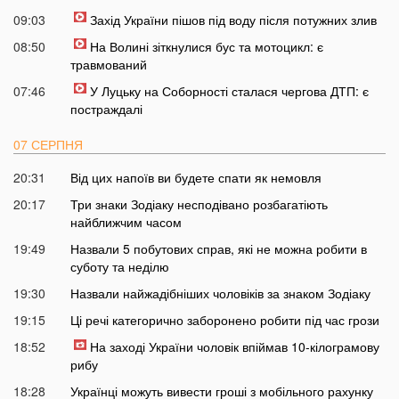
09:03
Захід України пішов під воду після потужних злив
08:50
На Волині зіткнулися бус та мотоцикл: є
травмований
07:46
У Луцьку на Соборності сталася чергова ДТП: є
постраждалі
07 СЕРПНЯ
20:31
Від цих напоїв ви будете спати як немовля
20:17
Три знаки Зодіаку несподівано розбагатіють
найближчим часом
19:49
Назвали 5 побутових справ, які не можна робити в
суботу та неділю
19:30
Назвали найжадібніших чоловіків за знаком Зодіаку
19:15
Ці речі категорично заборонено робити під час грози
18:52
На заході України чоловік впіймав 10-кілограмову
рибу
18:28
Українці можуть вивести гроші з мобільного рахунку