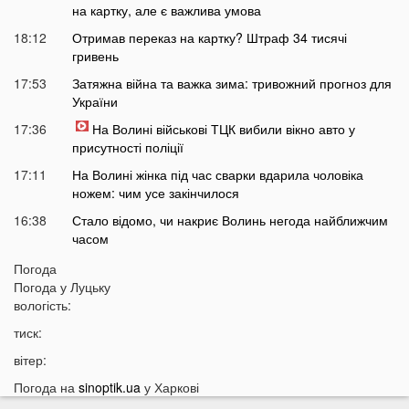
на картку, але є важлива умова
18:12
Отримав переказ на картку? Штраф 34 тисячі
гривень
17:53
Затяжна війна та важка зима: тривожний прогноз для
України
17:36
На Волині військові ТЦК вибили вікно авто у
присутності поліції
17:11
На Волині жінка під час сварки вдарила чоловіка
ножем: чим усе закінчилося
16:38
Стало відомо, чи накриє Волинь негода найближчим
часом
16:10
До Луцька «на щиті» повернеться 43-річний Герой
Погода
Погода у
Луцьку
15:51
ПриватБанк списує з карток українців по 200 гривень:
вологість:
у чому причина
тиск:
15:26
Працівники «Нової пошти» шваброю виштовхали
собаку з відділення у аномальну спеку
вітер:
15:13
Помер чоловік відомої української акторки
Погода на
sinoptik.ua
у Харкові