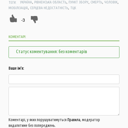
,
,
,
,
,
ТЕГИ:
УКРАЇНА
РІВНЕНСЬКА ОБЛАСТЬ
ПУНКТ ЗБОРУ
СМЕРТЬ
ЧОЛОВІК
,
,
МОБІЛІЗАЦІЯ
СЕРЦЕВА НЕДОСТАТНІСТЬ
ТЦК
-3
КОМЕНТАРІ:
Статус коментування: без коментарів
Ваше ім'я:
Коментарі, у яких порушуватимуться
Правила
, модератор
видалятиме без попереджень.