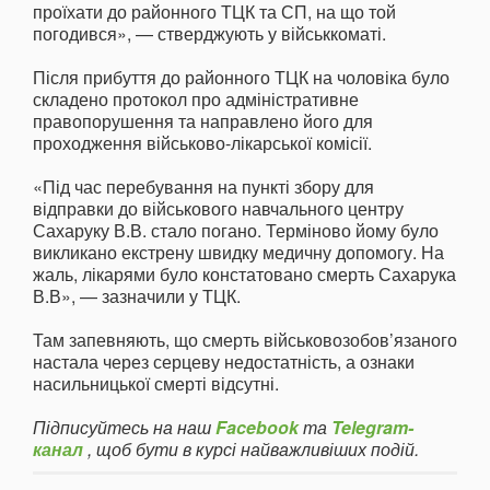
проїхати до районного ТЦК та СП, на що той
погодився», — стверджують у військкоматі.
Після прибуття до районного ТЦК на чоловіка було
складено протокол про адміністративне
правопорушення та направлено його для
проходження військово-лікарської комісії.
«Під час перебування на пункті збору для
відправки до військового навчального центру
Сахаруку В.В. стало погано. Терміново йому було
викликано екстрену швидку медичну допомогу. На
жаль, лікарями було констатовано смерть Сахарука
В.В», — зазначили у ТЦК.
Там запевняють, що смерть військовозобов’язаного
настала через серцеву недостатність, а ознаки
насильницької смерті відсутні.
Підписуйтесь на наш
Facebook
та
Telegram-
канал
, щоб бути в курсі найважливіших подій.