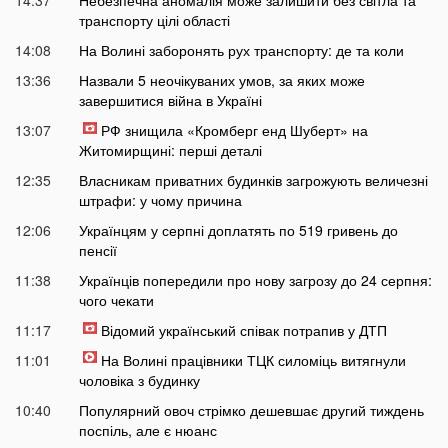
14:37
Небезпечна аномалія може залишити без світла та
транспорту цілі області
14:08
На Волині заборонять рух транспорту: де та коли
13:36
Назвали 5 неочікуваних умов, за яких може
завершитися війна в Україні
13:07
РФ знищила «Кромберг енд Шуберт» на
Житомирщині: перші деталі
12:35
Власникам приватних будинків загрожують величезні
штрафи: у чому причина
12:06
Українцям у серпні доплатять по 519 гривень до
пенсії
11:38
Українців попередили про нову загрозу до 24 серпня:
чого чекати
11:17
Відомий український співак потрапив у ДТП
11:01
На Волині працівники ТЦК силоміць витягнули
чоловіка з будинку
10:40
Популярний овоч стрімко дешевшає другий тиждень
поспіль, але є нюанс