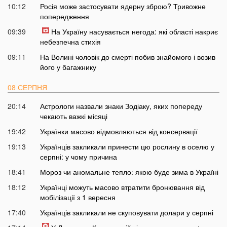
10:12
Росія може застосувати ядерну зброю? Тривожне
попередження
09:39
На Україну насувається негода: які області накриє
небезпечна стихія
09:11
На Волині чоловік до смерті побив знайомого і возив
його у багажнику
08 СЕРПНЯ
20:14
Астрологи назвали знаки Зодіаку, яких попереду
чекають важкі місяці
19:42
Українки масово відмовляються від консервації
19:13
Українців закликали принести цю рослину в оселю у
серпні: у чому причина
18:41
Мороз чи аномальне тепло: якою буде зима в Україні
18:12
Українці можуть масово втратити бронювання від
мобілізації з 1 вересня
17:40
Українців закликали не скуповувати долари у серпні