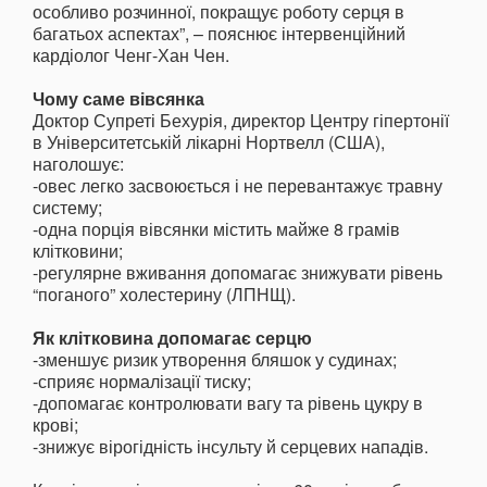
особливо розчинної, покращує роботу серця в
багатьох аспектах”, – пояснює інтервенційний
кардіолог Ченг-Хан Чен.
Чому саме вівсянка
Доктор Супреті Бехурія, директор Центру гіпертонії
в Університетській лікарні Нортвелл (США),
наголошує:
-овес легко засвоюється і не перевантажує травну
систему;
-одна порція вівсянки містить майже 8 грамів
клітковини;
-регулярне вживання допомагає знижувати рівень
“поганого” холестерину (ЛПНЩ).
Як клітковина допомагає серцю
-зменшує ризик утворення бляшок у судинах;
-сприяє нормалізації тиску;
-допомагає контролювати вагу та рівень цукру в
крові;
-знижує вірогідність інсульту й серцевих нападів.