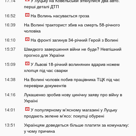
17:14
У Луцьку на Ковельській зіткнулися два авто:
перші деталі ДТП
16:52
На Волинь насувається гроза
16:39
На Волині тракторист збив на смерть 58-річного
чоловіка
16:10
На фронті загинув 34-річний Герой з Волині
15:37
Швидкого завершення війни не буде? Невтішний
прогноз для України
15:09
У Львові 18-річний волинянин вдарив ножем
хлопця під час сварки
14:38
На Волині чоловік побив працівника ТЦК під час
перевірки документів
14:16
Лукашенко зробив нову цинічну заяву про війну в
Україні
14:01
У популярному м'ясному магазині у Луцьку
продають зелене м'ясо: покупці обурені
13:51
Українцям доведеться більше платити за комуналку:
у чому причина