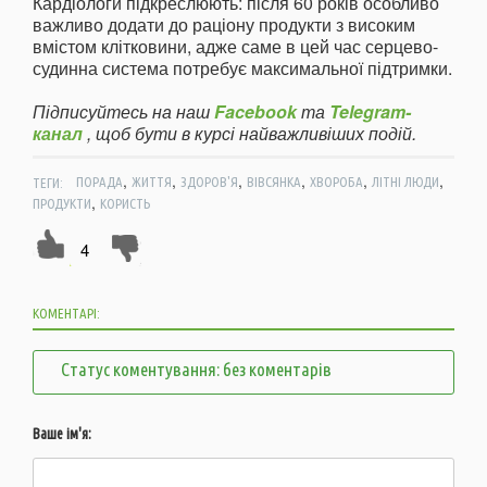
Кардіологи підкреслюють: після 60 років особливо
важливо додати до раціону продукти з високим
вмістом клітковини, адже саме в цей час серцево-
судинна система потребує максимальної підтримки.
Підписуйтесь на наш
Facebook
та
Telegram-
канал
, щоб бути в курсі найважливіших подій.
,
,
,
,
,
,
ТЕГИ:
ПОРАДА
ЖИТТЯ
ЗДОРОВ'Я
ВІВСЯНКА
ХВОРОБА
ЛІТНІ ЛЮДИ
,
ПРОДУКТИ
КОРИСТЬ
4
КОМЕНТАРІ:
Статус коментування: без коментарів
Ваше ім'я: