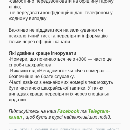
-самостійно передзвонювати на офіційну гарячу
лінію;
-не передавати конфіденційні дані телефоном у
жодному випадку.
Важливо не піддаватися на залякування чи
психологічний тиск та перевіряти інформацію
тільки через офіційні канали.
Які дзвінки краще ігнорувати
-Номери, що починаються не з +380 — часто це
спроби шахрайства.
-Виклики від «Невідомого» чи «Без номера» —
безпечніше не брати слухавку.
-Часті дзвінки з незнайомих номерів теж можуть
бути частиною шахрайської тактики. У таких
випадках краще перевіряти їх через спеціальні
додатки.
Підписуйтесь на наш
Facebook
та
Telegram-
канал
, щоб бути в курсі найважливіших подій.
,
,
,
,
,
,
,
ТЕГИ:
УКРАЇНА
УКРАЇНЦІ
БАНК
ПРИВАТБАНК
ШАХРАЇ
ГРОШІ
АФРИСТ