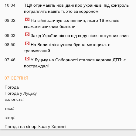
10:04
ТЦК отримають нові дані про українців: під контроль
потраплять навіть ті, хто за кордоном
09:32
На війні загинув волинянин, якого 16 місяців
вважали зниклим безвісти
09:03
Захід України пішов під воду після потужних злив
08:50
На Волині зіткнулися бус та мотоцикл: є
травмований
07:46
У Луцьку на Соборності сталася чергова ДТП: є
постраждалі
07 СЕРПНЯ
Погода
20:31
Від цих напоїв ви будете спати як немовля
Погода у
Луцьку
20:17
Три знаки Зодіаку несподівано розбагатіють
вологість:
найближчим часом
тиск:
19:49
Назвали 5 побутових справ, які не можна робити в
вітер:
суботу та неділю
Погода на
sinoptik.ua
у Харкові
19:30
Назвали найжадібніших чоловіків за знаком Зодіаку