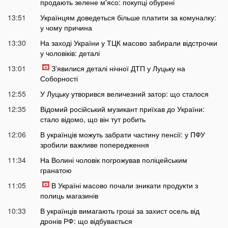
продають зелене м'ясо: покупці обурені
13:51
Українцям доведеться більше платити за комуналку:
у чому причина
13:30
На заході України у ТЦК масово забирали відстрочки
у чоловіків: деталі
13:01
Зʼявилися деталі нічної ДТП у Луцьку на
Соборності
12:55
У Луцьку утворився величезний затор: що сталося
12:35
Відомий російський музикант приїхав до України:
стало відомо, що він тут робить
12:06
В українців можуть забрати частину пенсії: у ПФУ
зробили важливе попередження
11:34
На Волині чоловік погрожував поліцейським
гранатою
11:05
В Україні масово почали зникати продукти з
полиць магазинів
10:33
В українців вимагають гроші за захист осель від
дронів РФ: що відбувається