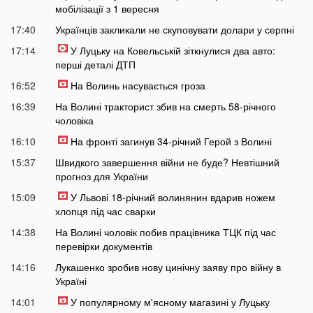
мобілізації з 1 вересня
17:40
Українців закликали не скуповувати долари у серпні
17:14
У Луцьку на Ковельській зіткнулися два авто:
перші деталі ДТП
16:52
На Волинь насувається гроза
16:39
На Волині тракторист збив на смерть 58-річного
чоловіка
16:10
На фронті загинув 34-річний Герой з Волині
15:37
Швидкого завершення війни не буде? Невтішний
прогноз для України
15:09
У Львові 18-річний волинянин вдарив ножем
хлопця під час сварки
14:38
На Волині чоловік побив працівника ТЦК під час
перевірки документів
14:16
Лукашенко зробив нову цинічну заяву про війну в
Україні
14:01
У популярному м'ясному магазині у Луцьку