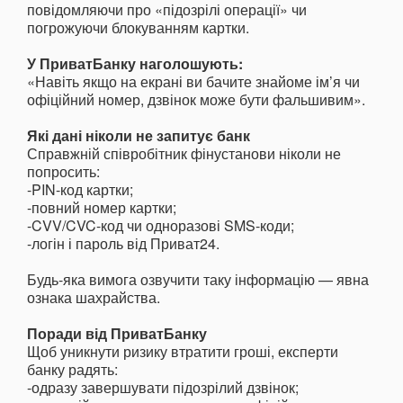
повідомляючи про «підозрілі операції» чи
погрожуючи блокуванням картки.
У ПриватБанку наголошують:
«Навіть якщо на екрані ви бачите знайоме ім’я чи
офіційний номер, дзвінок може бути фальшивим».
Які дані ніколи не запитує банк
Справжній співробітник фінустанови ніколи не
попросить:
-PIN-код картки;
-повний номер картки;
-CVV/CVC-код чи одноразові SMS-коди;
-логін і пароль від Приват24.
Будь-яка вимога озвучити таку інформацію — явна
ознака шахрайства.
Поради від ПриватБанку
Щоб уникнути ризику втратити гроші, експерти
банку радять:
-одразу завершувати підозрілий дзвінок;