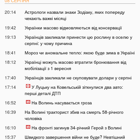
08 СЕРПНЯ
20:14
Астрологи назвали знаки Зодіаку, яких попереду
чекають важкі місяці
19:42
Українки масово відмовляються від консервації
19:13
Українців закликали принести цю рослину в оселю у
серпні: у чому причина
18:41
Мороз чи аномальне тепло: якою буде зима в Україні
18:12
Українці можуть масово втратити бронювання від
мобілізації з 1 вересня
17:40
Українців закликали не скуповувати долари у серпні
17:14
У Луцьку на Ковельській зіткнулися два авто:
перші деталі ДТП
16:52
На Волинь насувається гроза
16:39
На Волині тракторист збив на смерть 58-річного
чоловіка
16:10
На фронті загинув 34-річний Герой з Волині
15:37
Швидкого завершення війни не буде? Невтішний