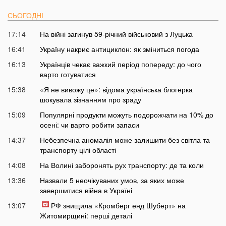
СЬОГОДНІ
17:14
На війні загинув 59-річний військовий з Луцька
16:41
Україну накриє антициклон: як зміниться погода
16:13
Українців чекає важкий період попереду: до чого
варто готуватися
15:38
«Я не вивожу це»: відома українська блогерка
шокувала зізнанням про зраду
15:09
Популярні продукти можуть подорожчати на 10% до
осені: чи варто робити запаси
14:37
Небезпечна аномалія може залишити без світла та
транспорту цілі області
14:08
На Волині заборонять рух транспорту: де та коли
13:36
Назвали 5 неочікуваних умов, за яких може
завершитися війна в Україні
13:07
РФ знищила «Кромберг енд Шуберт» на
Житомирщині: перші деталі