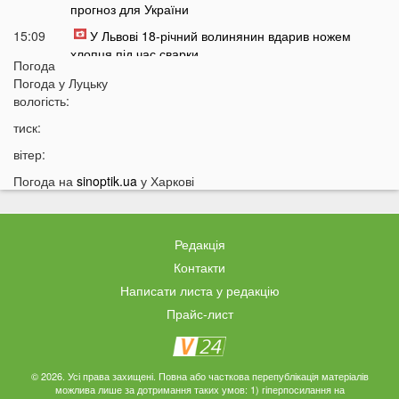
прогноз для України
15:09
У Львові 18-річний волинянин вдарив ножем
хлопця під час сварки
Погода
14:38
На Волині чоловік побив працівника ТЦК під час
Погода у
Луцьку
перевірки документів
вологість:
14:16
Лукашенко зробив нову цинічну заяву про війну в
тиск:
Україні
вітер:
14:01
У популярному м'ясному магазині у Луцьку
Погода на
sinoptik.ua
у Харкові
продають зелене м'ясо: покупці обурені
13:51
Українцям доведеться більше платити за комуналку:
у чому причина
Редакція
13:30
На заході України у ТЦК масово забирали відстрочки
Контакти
у чоловіків: деталі
Написати листа у редакцію
13:01
Зʼявилися деталі нічної ДТП у Луцьку на
Прайс-лист
Соборності
12:55
У Луцьку утворився величезний затор: що сталося
12:35
Відомий російський музикант приїхав до України:
© 2026. Усі права захищені. Повна або часткова перепублікація матеріалів
можлива лише за дотримання таких умов: 1) гіперпосилання на
стало відомо, що він тут робить