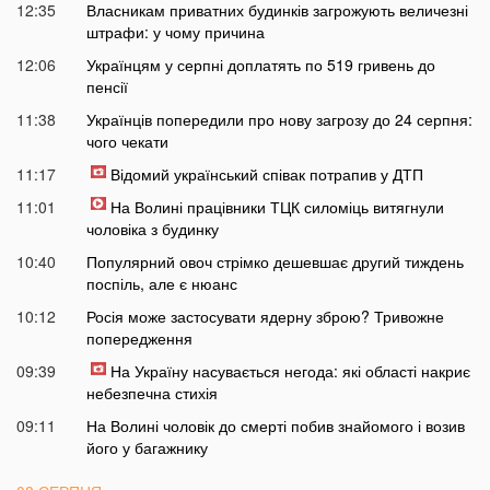
12:35
Власникам приватних будинків загрожують величезні
штрафи: у чому причина
12:06
Українцям у серпні доплатять по 519 гривень до
пенсії
11:38
Українців попередили про нову загрозу до 24 серпня:
чого чекати
11:17
Відомий український співак потрапив у ДТП
11:01
На Волині працівники ТЦК силоміць витягнули
чоловіка з будинку
10:40
Популярний овоч стрімко дешевшає другий тиждень
поспіль, але є нюанс
10:12
Росія може застосувати ядерну зброю? Тривожне
попередження
09:39
На Україну насувається негода: які області накриє
небезпечна стихія
09:11
На Волині чоловік до смерті побив знайомого і возив
його у багажнику