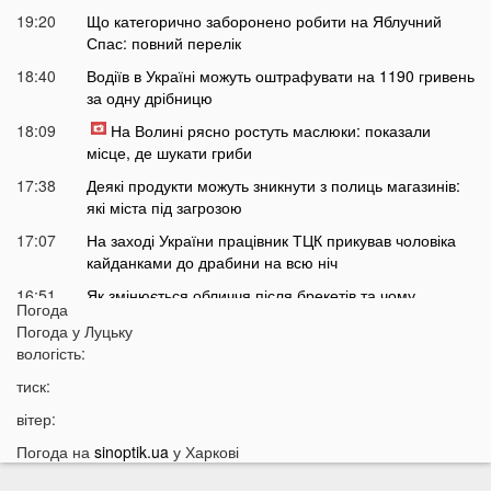
19:20
Що категорично заборонено робити на Яблучний
Спас: повний перелік
18:40
Водіїв в Україні можуть оштрафувати на 1190 гривень
за одну дрібницю
18:09
На Волині рясно ростуть маслюки: показали
місце, де шукати гриби
17:38
Деякі продукти можуть зникнути з полиць магазинів:
які міста під загрозою
17:07
На заході України працівник ТЦК прикував чоловіка
кайданками до драбини на всю ніч
16:51
Як змінюється обличчя після брекетів та чому
Погода
покращується симетрія овалу?
Погода у
Луцьку
16:36
Астролог назвав подію, після якої закінчиться війна в
вологість:
Україні
тиск:
16:05
Аномальна спека у Луцьку: термометр показав
вітер:
+50 градусів
Погода на
sinoptik.ua
у Харкові
15:53
Коли в Україну прийде похолодання: назвали точну
дату