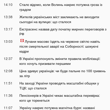
14:10
Стало відомо, коли Волинь накриє потужна гроза із
градом
13:38
Жителів українських міст закликають не виходити
сьогодні на вулицю: що сталося
13:17
Екстрасенс назвав дату початку мирних переговорів з
РФ
13:03
Лучани масово їздять на червоне світло навіть
після смертельної аварії на Соборності: шокуючі
кадри
12:37
В Україні пропонують змінити правила мобілізації:
кого хочуть призивати першими
12:08
Ціна здивує українців: чи буде пальне по 100 гривень
за літр
11:51
На заході України проводять масштабні обшуки у
ТЦК: що сталося
11:36
Пенсіонерів в Україні чекає масштабна перевірка:
кого це торкнеться
11:07
Україну накриє потужна магнітна буря: названі