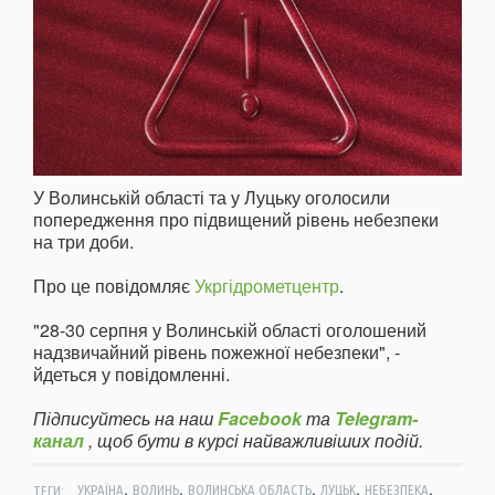
У Волинській області та у Луцьку оголосили
попередження про підвищений рівень небезпеки
на три доби.
Про це повідомляє
Укргідрометцентр
.
"28-30 серпня у Волинській області оголошений
надзвичайний рівень пожежної небезпеки", -
йдеться у повідомленні.
Підписуйтесь на наш
Facebook
та
Telegram-
канал
, щоб бути в курсі найважливіших подій.
,
,
,
,
,
ТЕГИ:
УКРАЇНА
ВОЛИНЬ
ВОЛИНСЬКА ОБЛАСТЬ
ЛУЦЬК
НЕБЕЗПЕКА