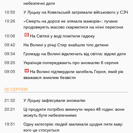
небезпечні дати
10:50
У Луцьку на Ковельській затримали військового у СЗЧ
10:26
«Смерть на дорозі не злякала мажорів»: лучани
продовжують масово скаржитися на нічні перегони
10:06
На Світязі у воді помітили гадюку
09:42
На Волині у річці Стир знайшли тіло дитини
09:34
Громаду на Волині відключать від світла: відомі дати
09:20
Українців попереджають про аномалію 6 серпня
09:05
На Волині підтвердили загибель Героя, який рік
вважався зниклим безвісти
05 СЕРПНЯ
21:32
У Луцьку зафіксували аномалію
20:21
Ці продукти потрібно викинути через 48 годин: вони
можуть бути небезпечними
19:51
Одну категорію людей закликали щодня пити каву:
кого це стосується