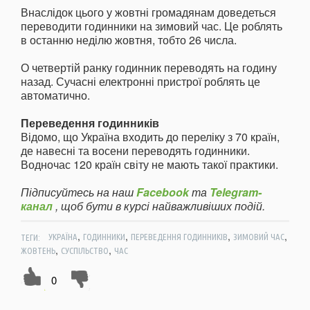
Внаслідок цього у жовтні громадянам доведеться
переводити годинники на зимовий час. Це роблять
в останню неділю жовтня, тобто 26 числа.
О четвертій ранку годинник переводять на годину
назад. Сучасні електронні пристрої роблять це
автоматично.
Переведення годинників
Відомо, що Україна входить до переліку з 70 країн,
де навесні та восени переводять годинники.
Водночас 120 країн світу не мають такої практики.
Підписуйтесь на наш
Facebook
та
Telegram-
канал
, щоб бути в курсі найважливіших подій.
,
,
,
,
ТЕГИ:
УКРАЇНА
ГОДИННИКИ
ПЕРЕВЕДЕННЯ ГОДИННИКІВ
ЗИМОВИЙ ЧАС
,
,
ЖОВТЕНЬ
СУСПІЛЬСТВО
ЧАС
0