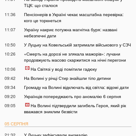
ТЦК: що сталося
11:36
Пенсіонерів в Україні чекає масштабна перевірка:
кого це торкнеться
11:07
Україну накриє потужна магнітна буря: названі
небезпечні дати
10:50
У Луцьку на Ковельській затримали військового у СЗЧ
10:26
«Смерть на дорозі не злякала мажорів»: лучани
продовжують масово скаржитися на нічні перегони
10:06
На Світязі у воді помітили гадюку
09:42
На Волині у річці Стир знайшли тіло дитини
09:34
Громаду на Волині відключать від світла: відомі дати
09:20
Українців попереджають про аномалію 6 серпня
09:05
На Волині підтвердили загибель Героя, який рік
вважався зниклим безвісти
05 СЕРПНЯ
21:32
У Луцьку зафіксували аномалію