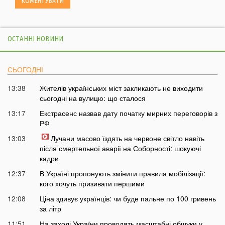
ОСТАННІ НОВИНИ
СЬОГОДНІ
13:38
Жителів українських міст закликають не виходити
сьогодні на вулицю: що сталося
13:17
Екстрасенс назвав дату початку мирних переговорів з
РФ
13:03
Лучани масово їздять на червоне світло навіть
після смертельної аварії на Соборності: шокуючі
кадри
12:37
В Україні пропонують змінити правила мобілізації:
кого хочуть призивати першими
12:08
Ціна здивує українців: чи буде пальне по 100 гривень
за літр
11:51
На заході України проводять масштабні обшуки у