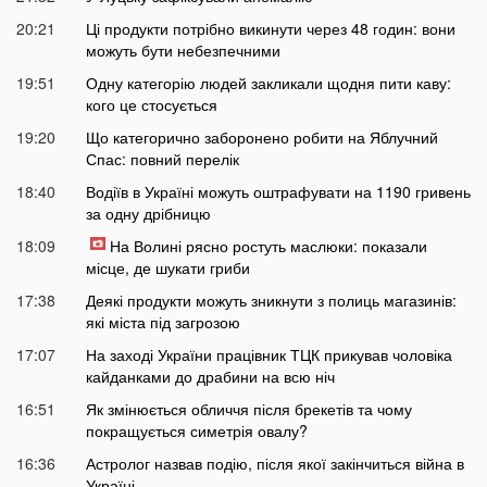
20:21
Ці продукти потрібно викинути через 48 годин: вони
можуть бути небезпечними
19:51
Одну категорію людей закликали щодня пити каву:
кого це стосується
19:20
Що категорично заборонено робити на Яблучний
Спас: повний перелік
18:40
Водіїв в Україні можуть оштрафувати на 1190 гривень
за одну дрібницю
18:09
На Волині рясно ростуть маслюки: показали
місце, де шукати гриби
17:38
Деякі продукти можуть зникнути з полиць магазинів:
які міста під загрозою
17:07
На заході України працівник ТЦК прикував чоловіка
кайданками до драбини на всю ніч
16:51
Як змінюється обличчя після брекетів та чому
покращується симетрія овалу?
16:36
Астролог назвав подію, після якої закінчиться війна в
Україні