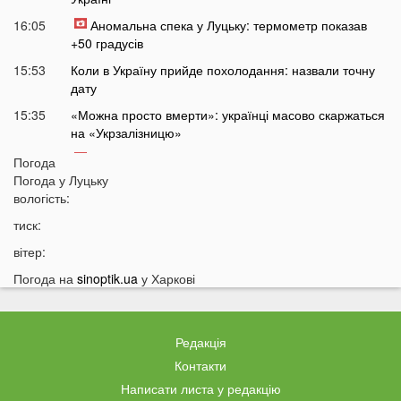
16:05
Аномальна спека у Луцьку: термометр показав
+50 градусів
15:53
Коли в Україну прийде похолодання: назвали точну
дату
15:35
«Можна просто вмерти»: українці масово скаржаться
на «Укрзалізницю»
15:14
На Світязі водій не пропустив людей з дітьми на
Погода
пішохідному переході: спалахнув новий скандал
Погода у
Луцьку
вологість:
14:46
Росія готує новий масований удар: які області під
загрозою
тиск:
14:30
Відома тарологиня зробила тривожне передбачення
вітер:
про війну в Україні
Погода на
sinoptik.ua
у Харкові
14:15
«Не зупинився перед кортежем»: на Волині
спалахнув скандал через водія автобуса
14:00
Укртелеком у першому півріччі 2026 року: понад 95
Редакція
тисяч кілометрів оптичної мережі, масштабна
Контакти
модернізація інфраструктури та зростання нових
Написати листа у редакцію
оптичних підключень