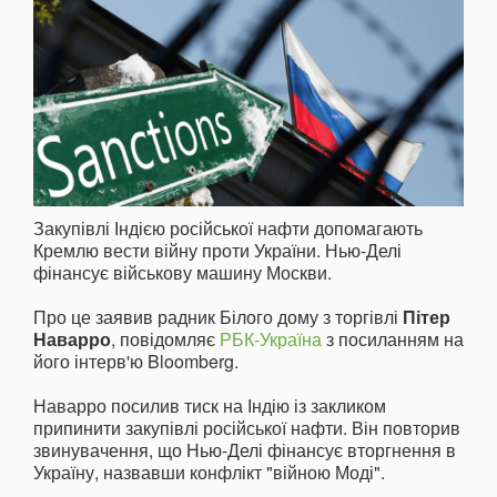
Закупівлі Індією російської нафти допомагають
Кремлю вести війну проти України. Нью-Делі
фінансує військову машину Москви.
Про це заявив радник Білого дому з торгівлі
Пітер
Наварро
, повідомляє
РБК-Україна
з посиланням на
його інтерв'ю Bloomberg.
Наварро посилив тиск на Індію із закликом
припинити закупівлі російської нафти. Він повторив
звинувачення, що Нью-Делі фінансує вторгнення в
Україну, назвавши конфлікт "війною Моді".