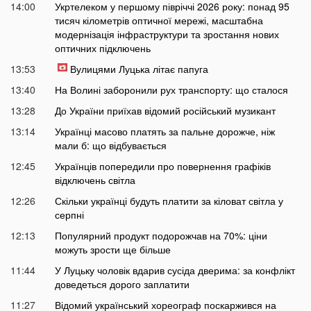
14:00
Укртелеком у першому півріччі 2026 року: понад 95
тисяч кілометрів оптичної мережі, масштабна
модернізація інфраструктури та зростання нових
оптичних підключень
13:53
Вулицями Луцька літає папуга
13:40
На Волині заборонили рух транспорту: що сталося
13:28
До України приїхав відомий російський музикант
13:14
Українці масово платять за пальне дорожче, ніж
мали б: що відбувається
12:45
Українців попередили про повернення графіків
відключень світла
12:26
Скільки українці будуть платити за кіловат світла у
серпні
12:13
Популярний продукт подорожчав на 70%: ціни
можуть зрости ще більше
11:44
У Луцьку чоловік вдарив сусіда дверима: за конфлікт
доведеться дорого заплатити
11:27
Відомий український хореограф поскаржився на