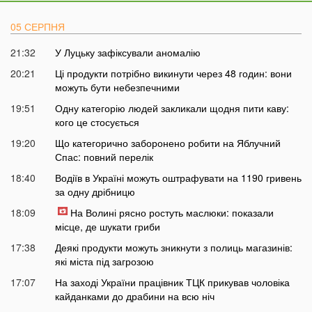
05 СЕРПНЯ
21:32
У Луцьку зафіксували аномалію
20:21
Ці продукти потрібно викинути через 48 годин: вони
можуть бути небезпечними
19:51
Одну категорію людей закликали щодня пити каву:
кого це стосується
19:20
Що категорично заборонено робити на Яблучний
Спас: повний перелік
18:40
Водіїв в Україні можуть оштрафувати на 1190 гривень
за одну дрібницю
18:09
На Волині рясно ростуть маслюки: показали
місце, де шукати гриби
17:38
Деякі продукти можуть зникнути з полиць магазинів:
які міста під загрозою
17:07
На заході України працівник ТЦК прикував чоловіка
кайданками до драбини на всю ніч