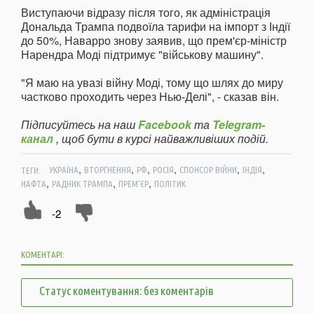
Виступаючи відразу після того, як адміністрація
Дональда Трампа подвоїла тарифи на імпорт з Індії
до 50%, Наварро знову заявив, що прем'єр-міністр
Нарендра Моді підтримує "військову машину".
"Я маю на увазі війну Моді, тому що шлях до миру
частково проходить через Нью-Делі", - сказав він.
Підписуйтесь на наш
Facebook
та
Telegram-
канал
, щоб бути в курсі найважливіших подій.
,
,
,
,
,
,
ТЕГИ:
УКРАЇНА
ВТОРГНЕННЯ
РФ
РОСІЯ
СПОНСОР ВІЙНИ
ІНДІЯ
,
,
,
НАФТА
РАДНИК ТРАМПА
ПРЕМ'ЄР
ПОЛІТИК
-2
КОМЕНТАРІ:
Статус коментування: без коментарів