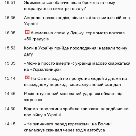
16:51
Як змінюється обличчя після брекетів та чому
покращується симетрія овалу?
16:36
Астролог назвав подію, після якої закінчиться війна в
Україні
16:05
Аномальна спека у Луцьку: термометр показав
+50 градусів
15:53
Коли в Україну прийде похолодання: назвали точну
дату
15:35
«Можна просто вмерти»: українці масово скаржаться
на «Укрзалізницю»
15:14
На Світязі водій не пропустив людей з дітьми на
пішохідному переході: спалахнув новий скандал
14:46
Росія готує новий масований удар: які області під
загрозою
14:30
Відома тарологиня зробила тривожне передбачення
про війну в Україні
14:15
«Не зупинився перед кортежем»: на Волині
спалахнув скандал через водія автобуса