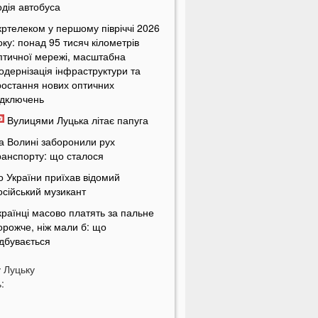
одія автобуса
кртелеком у першому півріччі 2026
оку: понад 95 тисяч кілометрів
птичної мережі, масштабна
одернізація інфраструктури та
ростання нових оптичних
ідключень
Вулицями Луцька літає папуга
а Волині заборонили рух
ранспорту: що сталося
о України приїхав відомий
осійський музикант
країнці масово платять за пальне
орожче, ніж мали б: що
ідбувається
країнців попередили про
у
Луцьку
овернення графіків відключень
:
вітла
кільки українці будуть платити за