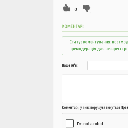
0
КОМЕНТАРІ:
Статус коментування: постмод
премодерація для незареєстр
Ваше ім'я:
Коментарі, у яких порушуватимуться
Пра