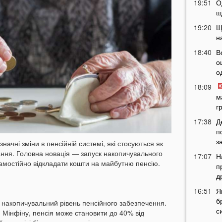
19:51
О
щ
19:20
Щ
н
18:40
В
о
о
18:09
м
г
17:38
Д
п
з
значні зміни в пенсійній системі, які стосуються як
вання. Головна новація — запуск накопичувального
17:07
Н
амостійно відкладати кошти на майбутню пенсію.
п
д
16:51
Я
б
 накопичувальний рівень пенсійного забезпечення.
с
и Мінфіну, пенсія може становити до 40% від