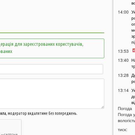
в
14:00
У
р
о
м
з
п
ерація для зареєстрованих користувачів,
13:53
ованих
13:40
Н
т
13:28
Д
р
13:14
У
д
в
Погода
12:45
У
вила
, модератор видалятиме без попереджень.
Погода 
п
вологість
с
тиск:
12:26
С