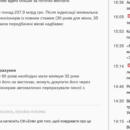
же вдвічі більше за поточні виплати.
16:36
А
з
 понад 237,9 млрд грн. Після індексації мінімальна
16:05
пенсіонерів із повним стажем (30 років для жінок, 35
т
акож передбачені вікові надбавки:
15:53
К
п
15:35
«
м
«
15:14
ерахунок
л
у 60 років необхідно мати мінімум 32 роки
п
 його не вистачає, можуть докупити його через
14:46
Р
онерам автоматично перерахували пенсії з
я
14:30
В
т
,
У
РАХУНОК
ПЕНСІЙНА РЕФОРМА
14:15
«
та натисніть Ctrl+Enter для того, щоб повідомити про це
В