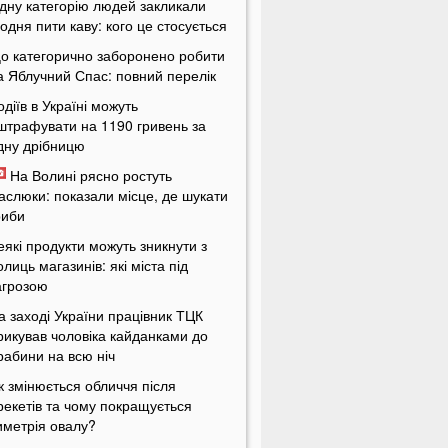
дну категорію людей закликали
одня пити каву: кого це стосується
о категорично заборонено робити
а Яблучний Спас: повний перелік
одіїв в Україні можуть
штрафувати на 1190 гривень за
дну дрібницю
На Волині рясно ростуть
аслюки: показали місце, де шукати
риби
еякі продукти можуть зникнути з
олиць магазинів: які міста під
агрозою
а заході України працівник ТЦК
рикував чоловіка кайданками до
рабини на всю ніч
к змінюється обличчя після
рекетів та чому покращується
иметрія овалу?