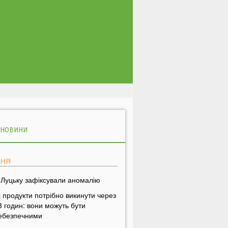
 НОВИНИ
ПНЯ
 Луцьку зафіксували аномалію
і продукти потрібно викинути через
8 годин: вони можуть бути
ебезпечними