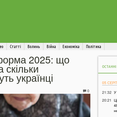
ео
Статті
Волинь
Війна
Економіка
Політика
форма 2025: що
а скільки
ОСТАННІ
ть українці
05 СЕР
0
21:32
У
20:21
Ц
4
н