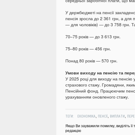
середньої заробітної плати, що май
У держбюджеті на пенсії закладено
пенсія зросла до 2 361 грн, а для 
— для чоловіків) — до 3 758 грн. Т
70–75 років — до 3 613 грн.
75–80 років — 456 грн.
Понад 80 років — 570 грн.
Умови виходу на пенсію та пер
У 2025 році для виходу на пенсію 
страхового стажу. Громадяни, яким
Пенсійний фонд. Працюючим пенсі
урахуванням оновленого стажу.
,
,
,
ТЕГИ:
ЕКОНОМІКА
ПЕНСІЇ
ВИПЛАТИ
ПЕРЕ
Якщо Ви зауважили помилку, виділіть її 
редакцію