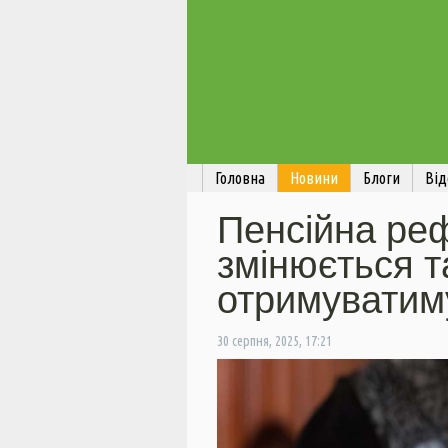
Головна
Новини
Блоги
Від
Пенсійна ре
змінюється т
отримуватиму
30 серпня, 2025, 17:21