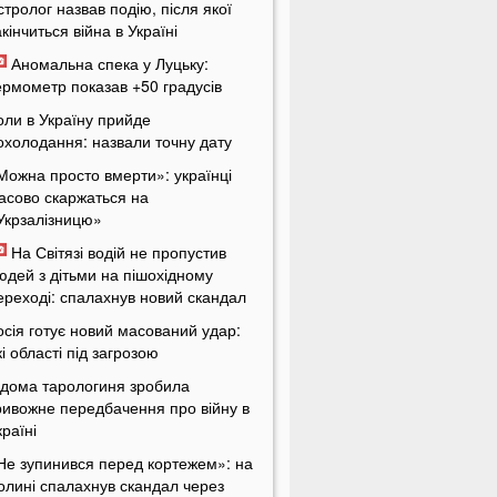
стролог назвав подію, після якої
акінчиться війна в Україні
Аномальна спека у Луцьку:
ермометр показав +50 градусів
оли в Україну прийде
охолодання: назвали точну дату
Можна просто вмерти»: українці
асово скаржаться на
Укрзалізницю»
На Світязі водій не пропустив
юдей з дітьми на пішохідному
ереході: спалахнув новий скандал
осія готує новий масований удар:
кі області під загрозою
ідома тарологиня зробила
ривожне передбачення про війну в
країні
Не зупинився перед кортежем»: на
олині спалахнув скандал через