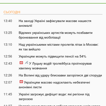
СЬОГОДНІ
13:40
На заході Україні зафіксували масове нашестя
аномалії
13:25
Відомих українських артистів можуть позбавити
бронювання від мобілізації
13:10
Над українськими містами пролетів літак із Москви:
як так вийшло
12:56
Українцям можуть підвищити пенсії на 54%
12:43
У Луцьку водій тролейбуса проігнорував
хвилину мовчання
12:26
На Волині від удару блискавки загорілися дві споруди
12:07
Українцям масово надсилають небезпечні
анонімні листи
11:45
Україні загрожує дефіцит води: які регіони під
загрозою
11:27
Чоловік кинув гранату в кабінет комунальників через