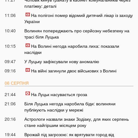
платіжку: деталі
11:06
На полігоні помер відомий дитячий лікар із заходу
України
10:40
Волинян попереджають про серйозну небезпеку на
трасі біля Луцька
10:15
На Волині негода наробила лиха: показали
наслідки
09:47
У Луцьку зафіксували нову аномалію
09:16
На війні загинули двоє військових з Волині
06 СЕРПНЯ
21:44
На Луцьк насувається гроза
21:06
Біля Луцька негода наробила біди: волиняни
публікують наслідки у мережі
20:16
Астрологи назвали знаки Зодіаку, для яких серпень
стане найгіршим місяцем року
19:44
Врожай під загрозою: як врятувати город від