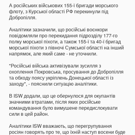
А російських військових 155-ї бригади морського
флоту, з Курської області РФ перекинули під
Добропілля.
Аналітики зазначили, що російські воєнкори
повідомляли про перекидання підрозділу 177-го
полку морської піхоти, а також 155-ї та 40-ї бригад
морської піхоти з півночі Сумської області на інший
напрямок, але який саме - не уточнили.
"Російські війська активізували зусилля з
охоплення Покровська, просування до Добропілля
та обходу поясу укріплень Донецької області із
заходу", - пояснили ситуацію аналітики.
В ISW додали, що це обернулося для окупантів
значними втратами, після яких російське
командування було вимушене передислокувати
сили в цей район.
Аналітики ISW вважають, що перегрупування
росіян говорять про те, що їхній наступ восени буде