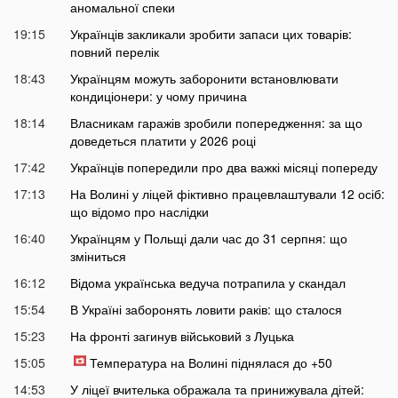
аномальної спеки
19:15
Українців закликали зробити запаси цих товарів:
повний перелік
18:43
Українцям можуть заборонити встановлювати
кондиціонери: у чому причина
18:14
Власникам гаражів зробили попередження: за що
доведеться платити у 2026 році
17:42
Українців попередили про два важкі місяці попереду
17:13
На Волині у ліцей фіктивно працевлаштували 12 осіб:
що відомо про наслідки
16:40
Українцям у Польщі дали час до 31 серпня: що
зміниться
16:12
Відома українська ведуча потрапила у скандал
15:54
В Україні заборонять ловити раків: що сталося
15:23
На фронті загинув військовий з Луцька
15:05
Температура на Волині піднялася до +50
14:53
У ліцеї вчителька ображала та принижувала дітей: