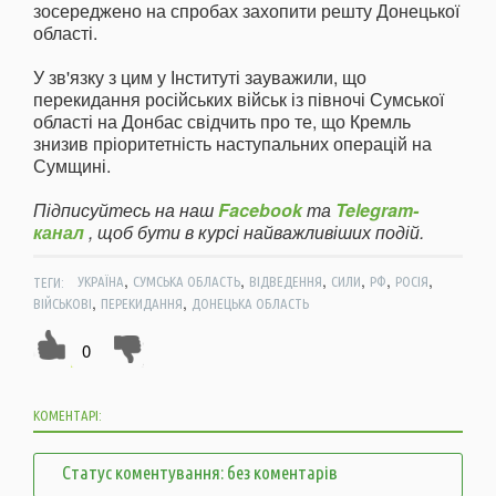
зосереджено на спробах захопити решту Донецької
області.
У зв'язку з цим у Інституті зауважили, що
перекидання російських військ із півночі Сумської
області на Донбас свідчить про те, що Кремль
знизив пріоритетність наступальних операцій на
Сумщині.
Підписуйтесь на наш
Facebook
та
Telegram-
канал
, щоб бути в курсі найважливіших подій.
,
,
,
,
,
,
ТЕГИ:
УКРАЇНА
СУМСЬКА ОБЛАСТЬ
ВІДВЕДЕННЯ
СИЛИ
РФ
РОСІЯ
,
,
ВІЙСЬКОВІ
ПЕРЕКИДАННЯ
ДОНЕЦЬКА ОБЛАСТЬ
0
КОМЕНТАРІ:
Статус коментування: без коментарів