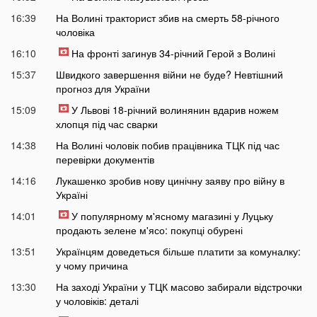
16:39
На Волині тракторист збив на смерть 58-річного
чоловіка
16:10
На фронті загинув 34-річний Герой з Волині
15:37
Швидкого завершення війни не буде? Невтішний
прогноз для України
15:09
У Львові 18-річний волинянин вдарив ножем
хлопця під час сварки
14:38
На Волині чоловік побив працівника ТЦК під час
перевірки документів
14:16
Лукашенко зробив нову цинічну заяву про війну в
Україні
14:01
У популярному м'ясному магазині у Луцьку
продають зелене м'ясо: покупці обурені
13:51
Українцям доведеться більше платити за комуналку:
у чому причина
13:30
На заході України у ТЦК масово забирали відстрочки
у чоловіків: деталі