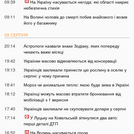
09:39
На Україну насувається негода: які області накриє
небезпечна стихія
09:11
На Волині чоловік до смерті побив знайомого і возив
його у багажнику
08 СЕРПНЯ
20:14
Астрологи назвали знаки Зодіаку, яких попереду
чекають важкі місяці
19:42
Українки масово відмовляються від консервації
19:13
Українців закликали принести цю рослину в оселю у
серпні: у чому причина
18:41
Мороз чи аномальне тепло: якою буде зима в Україні
18:12
Українці можуть масово втратити бронювання від
мобілізації з 1 вересня
17:40
Українців закликали не скуповувати долари у серпні
17:14
У Луцьку на Ковельській зіткнулися два авто:
перші деталі ДТП
16:52
На Волинь насувається гроза