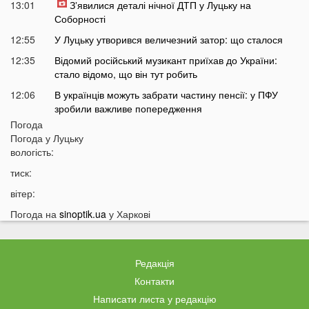
13:01
Зʼявилися деталі нічної ДТП у Луцьку на
Соборності
12:55
У Луцьку утворився величезний затор: що сталося
12:35
Відомий російський музикант приїхав до України:
стало відомо, що він тут робить
12:06
В українців можуть забрати частину пенсії: у ПФУ
зробили важливе попередження
Погода
11:34
На Волині чоловік погрожував поліцейським
Погода у
Луцьку
гранатою
вологість:
11:05
В Україні масово почали зникати продукти з
тиск:
полиць магазинів
вітер:
10:33
В українців вимагають гроші за захист осель від
дронів РФ: що відбувається
Погода на
sinoptik.ua
у Харкові
10:04
ТЦК отримають нові дані про українців: під контроль
потраплять навіть ті, хто за кордоном
Редакція
09:32
На війні загинув волинянин, якого 16 місяців
вважали зниклим безвісти
Контакти
Написати листа у редакцію
09:03
Захід України пішов під воду після потужних злив