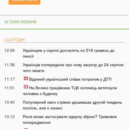
ОСТАННІ НОВИНИ
СЬОГОДНІ
12:06
Українцям у серпні доплатять по 519 гривень до
пенсії
11:38
Українців попередили про нову загрозу до 24 серпня:
чого чекати
11:17
Відомий український співак потрапив у ДТП
11:01
На Волині працівники ТЦК силоміць витягнули
чоловіка з будинку
10:40
Популярний овоч стрімко дешевшає другий тиждень
поспіль, але є нюанс
10:12
Росія може застосувати ядерну зброю? Тривожне
попередження