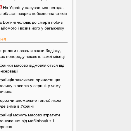
На Україну насувається негода:
кі області накриє небезпечна стихія
а Волині чоловік до смерті побив
найомого і возив його у багажнику
ПНЯ
стрологи назвали знаки Зодіаку,
ких попереду чекають важкі місяці
країнки масово відмовляються від
онсервації
країнців закликали принести цю
ослину в оселю у серпні: у чому
ричина
ороз чи аномальне тепло: якою
уде зима в Україні
країнці можуть масово втратити
ронювання від мобілізації з 1
ересня