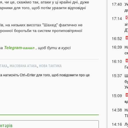
, чи це, скажімо так, атаки у ці крайні дні, дуже
17:40
У
дарники для того, щоб потім уразити відповідні
д
17:14
з
ів, на низьких висотах "Шахед" фактично не
Д
тронної боротьби та систем протиповітряної
16:52
16:39
Н
а
Telegram-канал
, щоб бути в курсі
с
16:10
,
,
ТАКА
МАСОВАНА АТАКА
НОВА ТАКТИКА
Г
та натисніть Ctrl+Enter для того, щоб повідомити про це
15:37
Ш
б
У
15:09
в
14:38
Н
Т
14:16
Л
ентарів