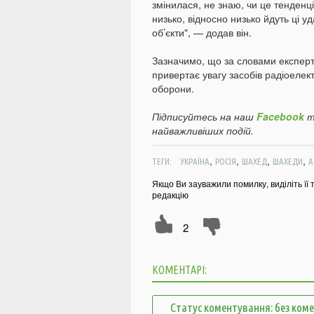
змінилася, не знаю, чи це тенденція
низько, відносно низько йдуть ці у
об’єкти", — додав він.
Зазначимо, що за словами експерт
привертає увагу засобів радіоелек
оборони.
Підписуйтесь на наш
Facebook
т
найважливіших подій.
,
,
,
,
ТЕГИ:
УКРАЇНА
РОСІЯ
ШАХЕД
ШАХЕДИ
А
Якщо Ви зауважили помилку, виділіть її 
редакцію
2
КОМЕНТАРІ:
Статус коментування: без ком