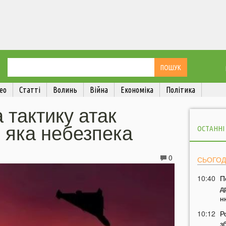
ео
Статті
Волинь
Війна
Економіка
Політика
 тактику атак
 яка небезпека
ОСТАННІ
0
СЬОГОД
10:40
П
д
н
10:12
Р
з