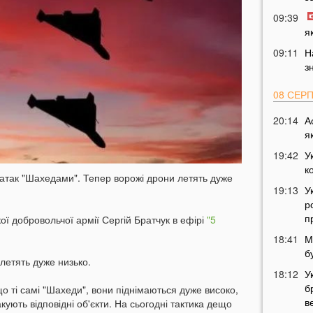
09:39
я
09:11
Н
з
08 СЕР
20:14
А
я
19:42
У
к
у атак "Шахедами". Тепер ворожі дрони летять дуже
19:13
У
р
п
ої добровольчої армії Сергій Братчук в ефірі
"5
18:41
М
б
летять дуже низько.
18:12
У
б
що ті самі "Шахеди", вони піднімаються дуже високо,
в
такують відповідні об'єкти. На сьогодні тактика дещо