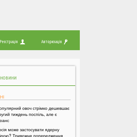
Реєстрація
Авторизація
 НОВИНИ
НІ
опулярний овоч стрімко дешевшає
ругий тиждень поспіль, але є
юанс
осія може застосувати ядерну
брою? Тривожне попередження