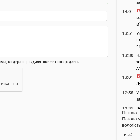
з
14:01
м
м
13:51
У
п
п
13:30
Н
з
вила
, модератор видалятиме без попереджень.
д
13:01
Л
12:55
У
з
12:35
В
Погода
п
Погода 
щ
вологість
12:06
В
тиск:
п