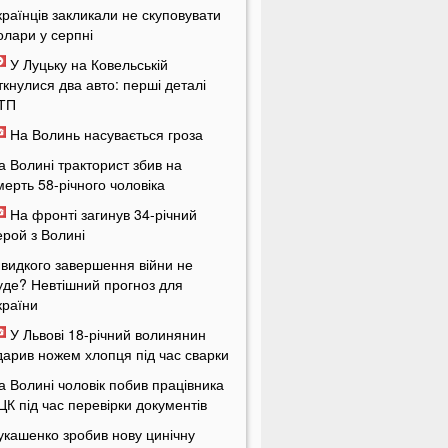
країнців закликали не скуповувати
олари у серпні
У Луцьку на Ковельській
іткнулися два авто: перші деталі
ТП
На Волинь насувається гроза
а Волині тракторист збив на
мерть 58-річного чоловіка
На фронті загинув 34-річний
ерой з Волині
видкого завершення війни не
уде? Невтішний прогноз для
країни
У Львові 18-річний волинянин
дарив ножем хлопця під час сварки
а Волині чоловік побив працівника
ЦК під час перевірки документів
укашенко зробив нову цинічну