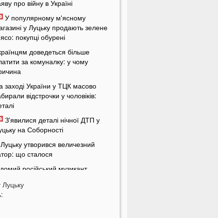
аяву про війну в Україні
У популярному м'ясному
агазині у Луцьку продають зелене
'ясо: покупці обурені
країнцям доведеться більше
латити за комуналку: у чому
ричина
а заході України у ТЦК масово
абирали відстрочки у чоловіків:
еталі
Зʼявилися деталі нічної ДТП у
уцьку на Соборності
 Луцьку утворився величезний
атор: що сталося
ідомий російський музикант
риїхав до України: стало відомо,
у
Луцьку
о він тут робить
:
 українців можуть забрати частину
енсії: у ПФУ зробили важливе