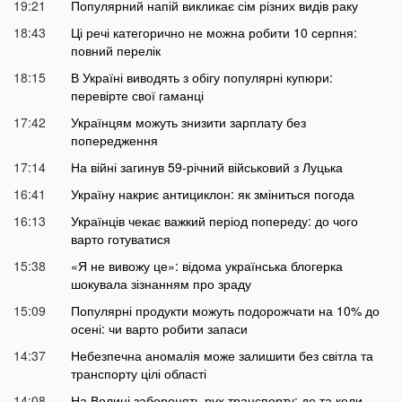
19:21
Популярний напій викликає сім різних видів раку
18:43
Ці речі категорично не можна робити 10 серпня:
повний перелік
18:15
В Україні виводять з обігу популярні купюри:
перевірте свої гаманці
17:42
Українцям можуть знизити зарплату без
попередження
17:14
На війні загинув 59-річний військовий з Луцька
16:41
Україну накриє антициклон: як зміниться погода
16:13
Українців чекає важкий період попереду: до чого
варто готуватися
15:38
«Я не вивожу це»: відома українська блогерка
шокувала зізнанням про зраду
15:09
Популярні продукти можуть подорожчати на 10% до
осені: чи варто робити запаси
14:37
Небезпечна аномалія може залишити без світла та
транспорту цілі області
14:08
На Волині заборонять рух транспорту: де та коли