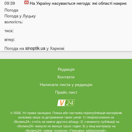
09:39
На Україну насувається негода: які області накриє
небезпечна стихія
Погода
Погода у
Луцьку
09:11
На Волині чоловік до смерті побив знайомого і возив
вологість:
його у багажнику
тиск:
08 СЕРПНЯ
вітер:
20:14
Астрологи назвали знаки Зодіаку, яких попереду
Погода на
sinoptik.ua
у Харкові
чекають важкі місяці
19:42
Українки масово відмовляються від консервації
Редакція
19:13
Українців закликали принести цю рослину в оселю у
серпні: у чому причина
Контакти
Написати листа у редакцію
18:41
Мороз чи аномальне тепло: якою буде зима в Україні
Прайс-лист
18:12
Українці можуть масово втратити бронювання від
мобілізації з 1 вересня
17:40
Українців закликали не скуповувати долари у серпні
© 2026. Усі права захищені. Повна або часткова перепублікація матеріалів
17:14
У Луцьку на Ковельській зіткнулися два авто:
можлива лише за дотримання таких умов: 1) гіперпосилання на
«Волинь24» стоїть не нижче другого абзацу; 2) з моменту публікації на
перші деталі ДТП
«Волинь24» минуло не менше трьох годин; 3) у кінці матеріалу на
«Волинь24» немає позначки «Передрук заборонений».
16:52
На Волинь насувається гроза