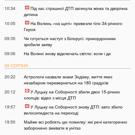
10:34
Під час страшної ДТП загинула жінка та дворічна
дитина
10:05
На Волинь «на щиті» привезли тіло 34-річного
Героя
09:35
Чи готується наступ з Білорусі: прикордонники
зробили заяву
09:06
На Волині знову відключать світло: коли і де
09 СЕРПНЯ
20:22
Астрологи назвали знаки Зодіаку, життя яких
незабаром перевернеться на 180 градусів
20:12
У Луцьку на Соборності збили двох 15-річних
хлопців: відео з місця ДТП
19:57
У Луцьку на Соборності знову ДТП: авто збило
велосипедиста на переході
19:50
Майже всі роблять цю помилку: які речі категорично
заборонено змивати в унітаз