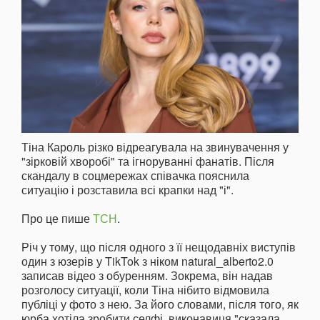
Тіна Кароль різко відреагувала на звинувачення у
"зірковій хворобі" та ігноруванні фанатів. Після
скандалу в соцмережах співачка пояснила
ситуацію і розставила всі крапки над "і".
Про це пише
ТСН
.
Річ у тому, що після одного з її нещодавніх виступів
один з юзерів у TikTok з ніком natural_alberto2.0
записав відео з обуренням. Зокрема, він надав
розголосу ситуації, коли Тіна нібито відмовила
публіці у фото з нею. За його словами, після того, як
юрба хотіла зробити селфі, виконавиця "сказала