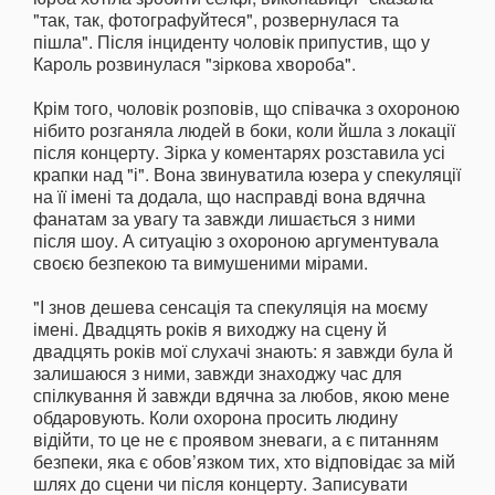
"так, так, фотографуйтеся", розвернулася та
пішла". Після інциденту чоловік припустив, що у
Кароль розвинулася "зіркова хвороба".
Крім того, чоловік розповів, що співачка з охороною
нібито розганяла людей в боки, коли йшла з локації
після концерту. Зірка у коментарях розставила усі
крапки над "і". Вона звинуватила юзера у спекуляції
на її імені та додала, що насправді вона вдячна
фанатам за увагу та завжди лишається з ними
після шоу. А ситуацію з охороною аргументувала
своєю безпекою та вимушеними мірами.
"І знов дешева сенсація та спекуляція на моєму
імені. Двадцять років я виходжу на сцену й
двадцять років мої слухачі знають: я завжди була й
залишаюся з ними, завжди знаходжу час для
спілкування й завжди вдячна за любов, якою мене
обдаровують. Коли охорона просить людину
відійти, то це не є проявом зневаги, а є питанням
безпеки, яка є обов’язком тих, хто відповідає за мій
шлях до сцени чи після концерту. Записувати