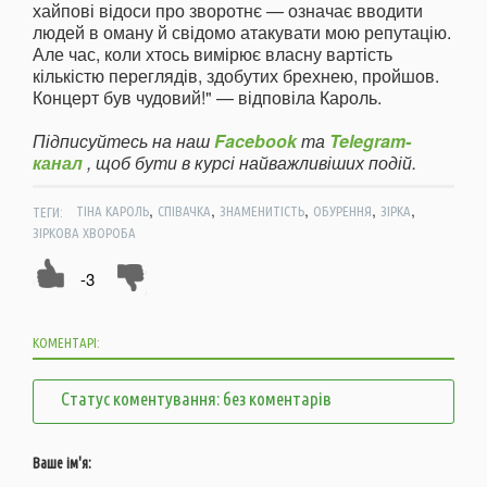
хайпові відоси про зворотнє — означає вводити
людей в оману й свідомо атакувати мою репутацію.
Але час, коли хтось вимірює власну вартість
кількістю переглядів, здобутих брехнею, пройшов.
Концерт був чудовий!" — відповіла Кароль.
Підписуйтесь на наш
Facebook
та
Telegram-
канал
, щоб бути в курсі найважливіших подій.
,
,
,
,
,
ТЕГИ:
ТІНА КАРОЛЬ
СПІВАЧКА
ЗНАМЕНИТІСТЬ
ОБУРЕННЯ
ЗІРКА
ЗІРКОВА ХВОРОБА
-3
КОМЕНТАРІ:
Статус коментування: без коментарів
Ваше ім'я: