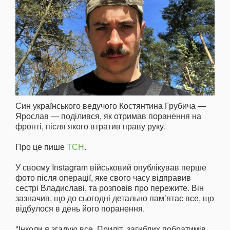
Син українського ведучого Костянтина Грубича —
Ярослав — поділився, як отримав поранення на
фронті, після якого втратив праву руку.
Про це пише
ТСН
.
У своєму Instagram військовий опублікував перше
фото після операції, яке свого часу відправив
сестрі Владиславі, та розповів про пережите. Він
зазначив, що до сьогодні детально пам’ятає все, що
відбулося в день його поранення.
"Інколи я згадую все. Приліт, загиблих побратимів,