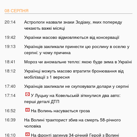
08 СЕРПНЯ
20:14
Астрологи назвали знаки Зодіаку, яких попереду
чекають важкі місяці
19:42
Українки масово відмовляються від консервації
19:13
Українців закликали принести цю рослину в оселю у
серпні: у чому причина
18:41
Мороз чи аномальне тепло: якою буде зима в Україні
18:12
Українці можуть масово втратити бронювання від
мобілізації з 1 вересня
17:40
Українців закликали не скуповувати долари у серпні
17:14
У Луцьку на Ковельській зіткнулися два авто:
перші деталі ДТП
16:52
На Волинь насувається гроза
16:39
На Волині тракторист збив на смерть 58-річного
чоловіка
16:10
На фронті загинув 34-річний Герой з Волині