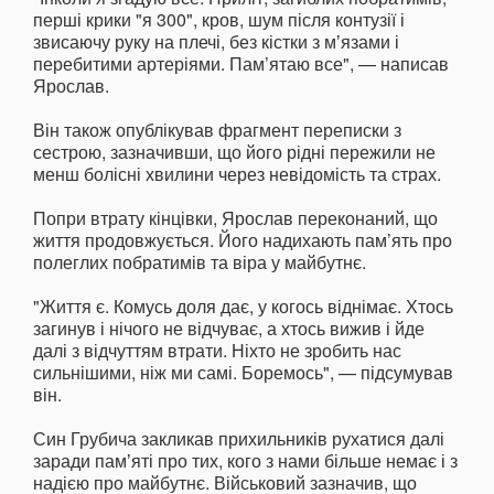
перші крики "я 300", кров, шум після контузії і
звисаючу руку на плечі, без кістки з мʼязами і
перебитими артеріями. Пам’ятаю все", — написав
Ярослав.
Він також опублікував фрагмент переписки з
сестрою, зазначивши, що його рідні пережили не
менш болісні хвилини через невідомість та страх.
Попри втрату кінцівки, Ярослав переконаний, що
життя продовжується. Його надихають пам’ять про
полеглих побратимів та віра у майбутнє.
"Життя є. Комусь доля дає, у когось віднімає. Хтось
загинув і нічого не відчуває, а хтось вижив і йде
далі з відчуттям втрати. Ніхто не зробить нас
сильнішими, ніж ми самі. Боремось", — підсумував
він.
Син Грубича закликав прихильників рухатися далі
заради памʼяті про тих, кого з нами більше немає і з
надією про майбутнє. Військовий зазначив, що