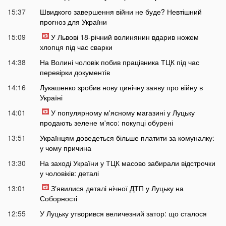
15:37
Швидкого завершення війни не буде? Невтішний
прогноз для України
15:09
У Львові 18-річний волинянин вдарив ножем
хлопця під час сварки
14:38
На Волині чоловік побив працівника ТЦК під час
перевірки документів
14:16
Лукашенко зробив нову цинічну заяву про війну в
Україні
14:01
У популярному м'ясному магазині у Луцьку
продають зелене м'ясо: покупці обурені
13:51
Українцям доведеться більше платити за комуналку:
у чому причина
13:30
На заході України у ТЦК масово забирали відстрочки
у чоловіків: деталі
13:01
Зʼявилися деталі нічної ДТП у Луцьку на
Соборності
12:55
У Луцьку утворився величезний затор: що сталося