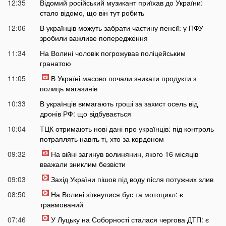
12:35
Відомий російський музикант приїхав до України:
стало відомо, що він тут робить
12:06
В українців можуть забрати частину пенсії: у ПФУ
зробили важливе попередження
11:34
На Волині чоловік погрожував поліцейським
гранатою
11:05
В Україні масово почали зникати продукти з
полиць магазинів
10:33
В українців вимагають гроші за захист осель від
дронів РФ: що відбувається
10:04
ТЦК отримають нові дані про українців: під контроль
потраплять навіть ті, хто за кордоном
09:32
На війні загинув волинянин, якого 16 місяців
вважали зниклим безвісти
09:03
Захід України пішов під воду після потужних злив
08:50
На Волині зіткнулися бус та мотоцикл: є
травмований
07:46
У Луцьку на Соборності сталася чергова ДТП: є