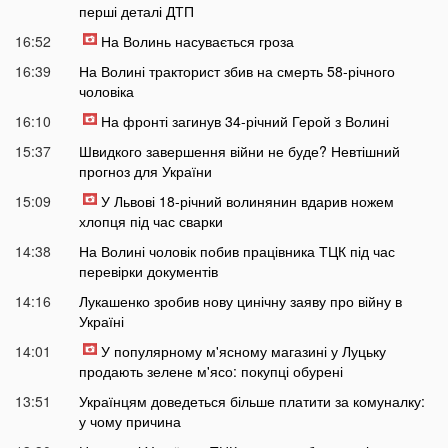
перші деталі ДТП
16:52
На Волинь насувається гроза
16:39
На Волині тракторист збив на смерть 58-річного
чоловіка
16:10
На фронті загинув 34-річний Герой з Волині
15:37
Швидкого завершення війни не буде? Невтішний
прогноз для України
15:09
У Львові 18-річний волинянин вдарив ножем
хлопця під час сварки
14:38
На Волині чоловік побив працівника ТЦК під час
перевірки документів
14:16
Лукашенко зробив нову цинічну заяву про війну в
Україні
14:01
У популярному м'ясному магазині у Луцьку
продають зелене м'ясо: покупці обурені
13:51
Українцям доведеться більше платити за комуналку:
у чому причина