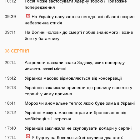
10:12
Росія може застосувати ядерну зброю? Тривожне
попередження
09:39
На Україну насувається негода: які області накриє
небезпечна стихія
09:11
На Волині чоловік до смерті побив знайомого і возив
його у багажнику
08 СЕРПНЯ
20:14
Астрологи назвали знаки Зодіаку, яких попереду
чекають важкі місяці
19:42
Українки масово відмовляються від консервації
19:13
Українців закликали принести цю рослину в оселю у
серпні: у чому причина
18:41
Мороз чи аномальне тепло: якою буде зима в Україні
18:12
Українці можуть масово втратити бронювання від
мобілізації з 1 вересня
17:40
Українців закликали не скуповувати долари у серпні
17:14
У Луцьку на Ковельській зіткнулися два авто: