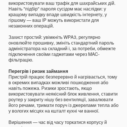
використовувати ваш трафік для шахрайських дій.
Навіть "підбір" пароля сусідом має наслідки: у
кращому випадку впаде швидкість інтернету, у
гіршому — ваш IP можуть використати для
незаконних операцій.
Захист простий: увімкніть WPA3, регулярно
оновлюйте прошивку, змініть стандартний пароль
адміністратора на складний і, за потреби, обмежте
підключення своїми гаджетами через MAC-
фільтрацію.
Перегрів і ризик займання
Пристрій працює безперервно й нагрівається, тому
в окремих випадках можливі пошкодження або
навіть пожежа. Ризики зростають, якщо
використовувати неякісний блок живлення, ставити
роутер у закриту нішу без вентиляції, завалювати
його речами, тримати поруч із джерелами тепла або
у вологих місцях на кшталт кухні чи ванної.
Вирішення — час від часу торкатися корпусу й