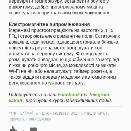
перевіряти температуру, встановити роутер у
відкритому, добре провітрюваному місці та
користуватися оригінальним блоком живлення.
Електромагнітне випромінювання
Мережеві пристрої працюють на частотах 2,4 і 5
ГГц і створюють електромагнітне поле. Остаточних
доказів шкоди немає, однак довготривала близька
присутність роутера може погіршувати сон і
впливати на нервову систему. Фахівці радять
розміщувати обладнання щонайменше за метр від
ліжка чи робочого місця, за можливості вимикати
Wi-Fi на ніч або налаштувати таймер розетки, а
також віддати перевагу моделям з автоматичним
регулюванням потужності сигналу.
Підписуйтесь на наш
Facebook
та
Telegram-
канал
, щоб бути в курсі найважливіших подій.
,
,
,
,
,
,
ТЕГИ:
ВАЙФАЙ
WI-FI
РОУТЕР
НЕБЕЗПЕКА
ПОРАДА
ІНТЕРНЕТ
,
ЗДОРОВ'Я
ПОПЕРЕДЖЕННЯ