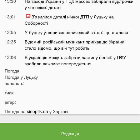
13:30
На заході України у ТЦК масово забирали відстрочки
у чоловіків: деталі
13:01
Зʼявилися деталі нічної ДТП у Луцьку на
Соборності
12:55
У Луцьку утворився величезний затор: що сталося
12:35
Відомий російський музикант приїхав до України:
стало відомо, що він тут робить
12:06
В українців можуть забрати частину пенсії: у ПФУ
зробили важливе попередження
Погода
11:34
На Волині чоловік погрожував поліцейським
Погода у
Луцьку
гранатою
вологість:
11:05
В Україні масово почали зникати продукти з
тиск:
полиць магазинів
вітер:
10:33
В українців вимагають гроші за захист осель від
дронів РФ: що відбувається
Погода на
sinoptik.ua
у Харкові
10:04
ТЦК отримають нові дані про українців: під контроль
потраплять навіть ті, хто за кордоном
Редакція
09:32
На війні загинув волинянин, якого 16 місяців