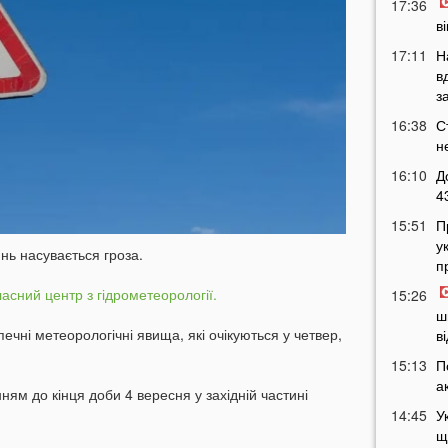
17:36
в
17:11
Н
в
з
16:38
С
н
16:10
Д
4
15:51
П
у
ь насувається гроза.
п
асний центр з гідрометеорології.
15:26
ш
ні метеорологічні явища, які очікуються у четвер,
в
15:13
П
а
ням до кінця доби 4 вересня у західній частині
14:45
У
щ