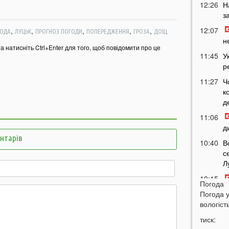
12:26
Н
з
12:07
,
,
,
,
,
ОДА
ЛУЦЬК
ПРОГНОЗ ПОГОДИ
ПОПЕРЕДЖЕННЯ
ГРОЗА
ДОЩ
н
та натисніть Ctrl+Enter для того, щоб повідомити про це
11:45
У
р
11:27
Ч
к
д
11:06
д
ентарів
10:40
В
с
Л
10:15
Погода
л
Погода 
09:47
вологість
У
а
тиск: