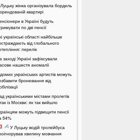
 Луцьку жінка організувала бордель
 орендованій квартирі
енсіонери в Україні будуть
тримувати по дві пенсії
кі українські області найбільше
остраждають від глобального
отепління: перелік
а заході Україні зафіксували
асове нашестя аномалії
ідомих українських артистів можуть
озбавити бронювання від
обілізації
ад українськими містами пролетів
ітак із Москви: як так вийшло
країнцям можуть підвищити пенсії
а 54%
У Луцьку водій тролейбуса
роігнорував хвилину мовчання