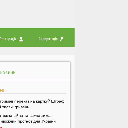
Реєстрація
Авторизація
 НОВИНИ
НІ
тримав переказ на картку? Штраф
4 тисячі гривень
атяжна війна та важка зима:
ривожний прогноз для України