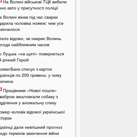
На Волині військові ТЦК вибили
ікно авто у присутності поліції
а Волині жінка під час сварки
дарила чоловіка ножем: чим усе
акінчилося
тало відомо, чи накриє Волинь
егода найближчим часом
о Луцька «на щиті» повернеться
3-річний Герой
риватБанк списує з карток
країнців по 200 гривень: у чому
ричина
Працівники «Нової пошти»
ваброю виштовхали собаку з
ідділення у аномальну спеку
омер чоловік відомої української
кторки
країнці дали невтішний прогноз
одо термінів закінчення війни