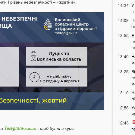
ли І рівень небезпечності – «жовтий».
14:24
У
в
14:09
П
о
13:55
Я
п
п
13:40
Н
м
13:25
В
п
м
13:10
Н
л
12:56
У
н
12:43
а
Telegram-канал
, щоб бути в курсі
п