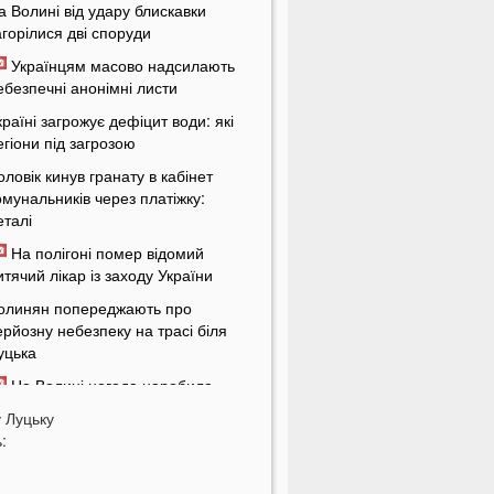
а Волині від удару блискавки
агорілися дві споруди
Українцям масово надсилають
ебезпечні анонімні листи
країні загрожує дефіцит води: які
егіони під загрозою
оловік кинув гранату в кабінет
омунальників через платіжку:
еталі
На полігоні помер відомий
итячий лікар із заходу України
олинян попереджають про
ерйозну небезпеку на трасі біля
уцька
На Волині негода наробила
иха: показали наслідки
у
Луцьку
:
 Луцьку зафіксували нову
номалію