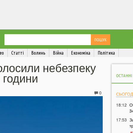
ео
Статті
Волинь
Війна
Економіка
Політика
олосили небезпеку
 години
ОСТАННІ
0
СЬОГОД
18:12
О
3
17:53
З
т