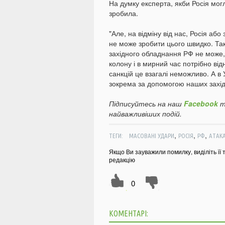
На думку експерта, якби Росія мог
зробила.
"Але, на відміну від нас, Росія або
не може зробити цього швидко. Так
західного обладнання РФ не може, 
колону і в мирний час потрібно від
санкцій це взагалі неможливо. А в
зокрема за допомогою наших західн
Підписуйтесь на наш
Facebook
т
найважливіших подій.
,
,
,
ТЕГИ:
МАСОВАНІ УДАРИ
РОСІЯ
РФ
АТАК
Якщо Ви зауважили помилку, виділіть її 
редакцію
0
КОМЕНТАРІ: