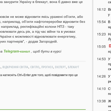
ла занурити Україну в блекаут, вона б давно вже це
с
16:12
В
у
 зовсім не може відновити якісь уражені об'єкти, або
, наприклад, об'єкти нафтопереробки відновити без
15:54
В
наприклад, ректифікаційні колони НПЗ - таку
щ
новлювати десь рік, а під час війни та в умовах
15:23
Н
 України є можливості відновлювати енергетику,
Л
их партнерів", - додав Загородній.
15:05
а
Telegram-канал
, щоб бути в курсі
п
14:53
У
п
,
,
,
,
,
А
ВІДКЛЧЕННЯ СВІТЛА
СВІТЛО
ПРОГНОЗ
ЕКСПЕРТ
БЛЕКАУТ
с
та натисніть Ctrl+Enter для того, щоб повідомити про це
14:26
У
р
14:10
С
п
13:38
Ж
н
с