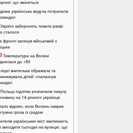
ерпня: що зміниться
ідома українська ведуча потрапила
 скандал
 Україні заборонять ловити раків:
о сталося
а фронті загинув військовий з
уцька
Температура на Волині
іднялася до +50
 ліцеї вчителька ображала та
ринижувала дітей: спалахнув
кандал
 Польщі підлітки розпилили пекучу
ечовину на 14-річного українця
тало відомо, коли Волинь накриє
отужна гроза із градом
ителів українських міст закликають
е виходити сьогодні на вулицю: що
талося