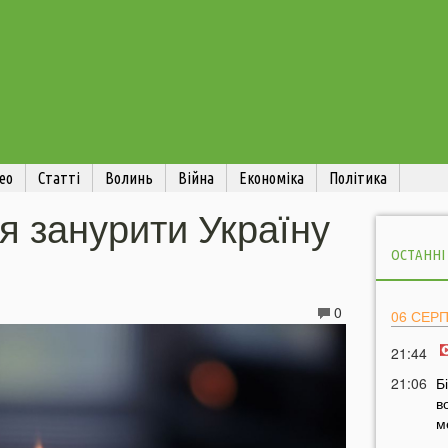
ео
Статті
Волинь
Війна
Економіка
Політика
я занурити Україну
ОСТАННІ
0
06 СЕР
21:44
21:06
Б
в
м