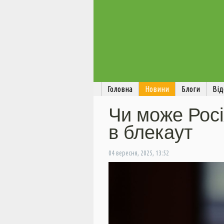
Головна
Новини
Блоги
Від
Чи може Росі
в блекаут
04 вересня, 2025, 13:52