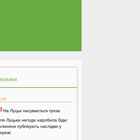
 НОВИНИ
ПНЯ
На Луцьк насувається гроза
іля Луцька негода наробила біди:
олиняни публікують наслідки у
ережі