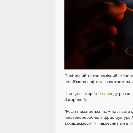
Політичний та економічний експер
по об’єктах нафтогазового компле
Про це в інтерв'ю
Главреду
розпові
Загородній.
"Росія намагається нам нав'язати і
нафтопереробній інфраструктурі. А
захищаємося", - підкреслив він в і