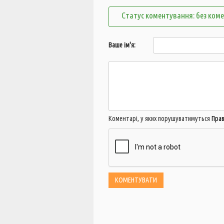
Статус коментування: без ком
Ваше ім'я:
Коментарі, у яких порушуватимуться
Пра