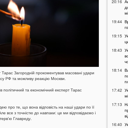
20:16
А
д
м
19:44
В
г
19:15
У
ц
18:43
У
в
ч
18:14
В
т Тарас Загородній прокоментував масовані удари
п
ксу РФ та можливу реакцію Москви.
п
в політичний та економічний експерт Тарас
17:42
У
м
17:13
Н
дею про те, що вона відповість на наші удари по її
п
ле все з точністю до навпаки: це ми відповідаємо і
в
нтерв'ю Главреду.
16:40
У