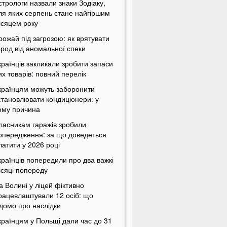
стрологи назвали знаки Зодіаку,
ля яких серпень стане найгіршим
ісяцем року
рожай під загрозою: як врятувати
ород від аномальної спеки
країнців закликали зробити запаси
их товарів: повний перелік
країнцям можуть заборонити
становлювати кондиціонери: у
ому причина
ласникам гаражів зробили
опередження: за що доведеться
латити у 2026 році
країнців попередили про два важкі
ісяці попереду
а Волині у ліцей фіктивно
рацевлаштували 12 осіб: що
ідомо про наслідки
країнцям у Польщі дали час до 31