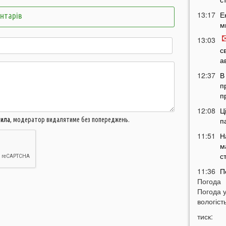
13:17
Е
ентарів
м
13:03
с
а
12:37
В
п
п
12:08
Ц
вила
, модератор видалятиме без попереджень.
п
11:51
Н
м
с
11:36
П
Погода
м
Погода 
т
вологість
11:07
У
тиск:
б