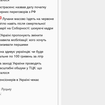
кстрасенс назвав дату початку
ирних переговорів з РФ
Лучани масово їздять на червоне
вітло навіть після смертельної
варії на Соборності: шокуючі кадри
 Україні пропонують змінити
равила мобілізації: кого хочуть
ризивати першими
іна здивує українців: чи буде
альне по 100 гривень за літр
а заході України проводять
асштабні обшуки у ТЦК: що
талося
енсіонерів в Україні чекає
асштабна перевірка: кого це
у
оркнеться
Луцьку
:
країну накриє потужна магнітна
уря: названі небезпечні дати