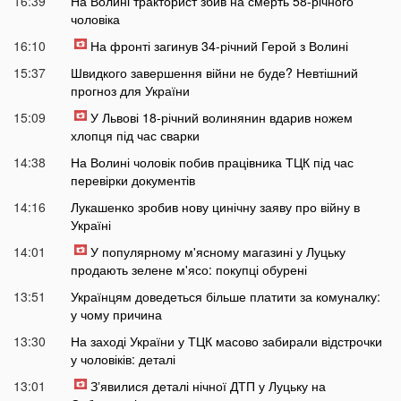
16:39
На Волині тракторист збив на смерть 58-річного
чоловіка
16:10
На фронті загинув 34-річний Герой з Волині
15:37
Швидкого завершення війни не буде? Невтішний
прогноз для України
15:09
У Львові 18-річний волинянин вдарив ножем
хлопця під час сварки
14:38
На Волині чоловік побив працівника ТЦК під час
перевірки документів
14:16
Лукашенко зробив нову цинічну заяву про війну в
Україні
14:01
У популярному м'ясному магазині у Луцьку
продають зелене м'ясо: покупці обурені
13:51
Українцям доведеться більше платити за комуналку:
у чому причина
13:30
На заході України у ТЦК масово забирали відстрочки
у чоловіків: деталі
13:01
Зʼявилися деталі нічної ДТП у Луцьку на