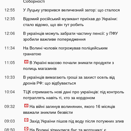
Соборності
12:55
У Луцьку утворився величезний затор: що сталося
12:35
Відомий російський музикант приїхав до України:
стало відомо, що він тут робить
12:06
В українців можуть забрати частину пенсії: у ПФУ
зробили важливе попередження
11:34
На Волині чоловік погрожував поліцейським
гранатою
11:05
В Україні масово почали зникати продукти з
полиць магазинів
10:33
В українців вимагають гроші за захист осель від
дронів РФ: що відбувається
10:04
ТЦК отримають нові дані про українців: під контроль
потраплять навіть ті, хто за кордоном
09:32
На війні загинув волинянин, якого 16 місяців
вважали зниклим безвісти
09:03
Захід України пішов під воду після потужних злив
08:50
На Волині зіткнулися бус та мотоцикл: є