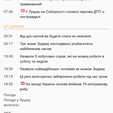
травмований
07:46
У Луцьку на Соборності сталася чергова ДТП: є
постраждалі
07 СЕРПНЯ
20:31
Від цих напоїв ви будете спати як немовля
20:17
Три знаки Зодіаку несподівано розбагатіють
найближчим часом
19:49
Назвали 5 побутових справ, які не можна робити в
суботу та неділю
19:30
Назвали найжадібніших чоловіків за знаком Зодіаку
19:15
Ці речі категорично заборонено робити під час грози
18:52
На заході України чоловік впіймав 10-кілограмову
рибу
Погода
18:28
Українці можуть вивести гроші з мобільного рахунку
Погода у
Луцьку
на картку, але є важлива умова
вологість:
18:12
Отримав переказ на картку? Штраф 34 тисячі
тиск: