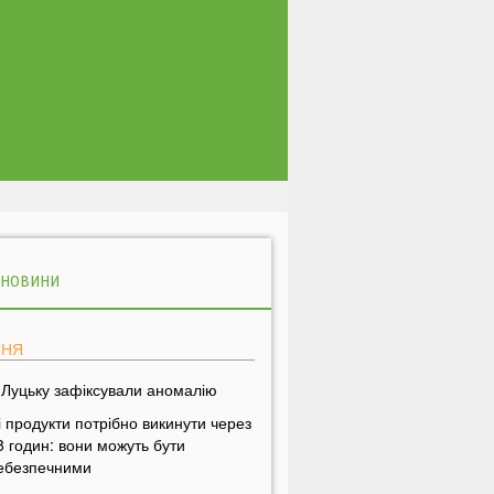
 НОВИНИ
ПНЯ
 Луцьку зафіксували аномалію
і продукти потрібно викинути через
8 годин: вони можуть бути
ебезпечними