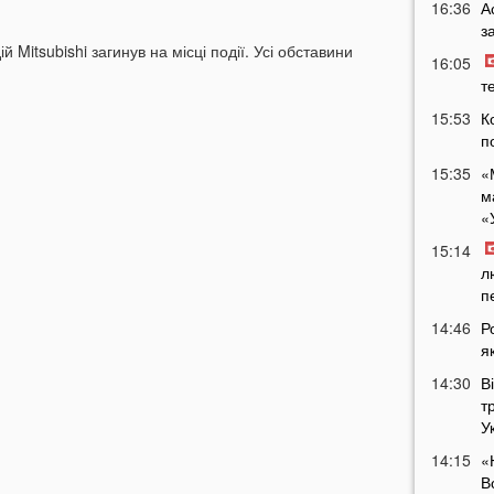
16:36
А
з
 Mitsubishi загинув на місці події. Усі обставини
16:05
т
15:53
К
п
15:35
«
м
«
15:14
л
п
14:46
Р
я
14:30
В
т
У
14:15
«
В