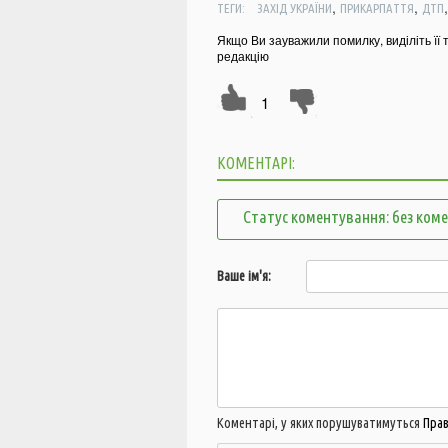
,
,
ТЕГИ:
ЗАХІД УКРАЇНИ
ПРИКАРПАТТЯ
ДТП
Якщо Ви зауважили помилку, виділіть її 
редакцію
1
КОМЕНТАРІ:
Статус коментування: без ком
Ваше ім'я:
Коментарі, у яких порушуватимуться
Пра