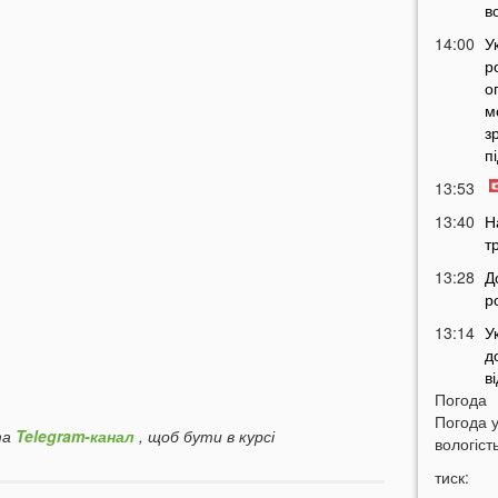
в
14:00
У
р
о
м
з
п
13:53
13:40
Н
т
13:28
Д
р
13:14
У
д
в
Погода
12:45
У
Погода 
п
а
Telegram-канал
, щоб бути в курсі
вологість
с
тиск:
12:26
С