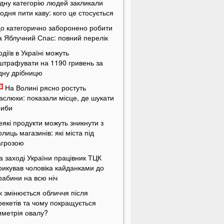
дну категорію людей закликали
одня пити каву: кого це стосується
о категорично заборонено робити
а Яблучний Спас: повний перелік
одіїв в Україні можуть
штрафувати на 1190 гривень за
дну дрібницю
На Волині рясно ростуть
аслюки: показали місце, де шукати
риби
еякі продукти можуть зникнути з
олиць магазинів: які міста під
агрозою
а заході України працівник ТЦК
рикував чоловіка кайданками до
рабини на всю ніч
к змінюється обличчя після
рекетів та чому покращується
иметрія овалу?