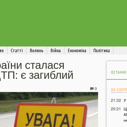
ео
Статті
Волинь
Війна
Економіка
Політика
раїни сталася
ТП: є загиблий
ОСТАННІ
0
05 СЕР
21:32
У
20:21
Ц
4
н