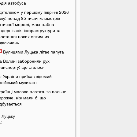
одія автобуса
кртелеком у першому півріччі 2026
оку: понад 95 тисяч кілометрів
птичної мережі, масштабна
одернізація інфраструктури та
ростання нових оптичних
ідключень
Вулицями Луцька літає папуга
а Волині заборонили рух
ранспорту: що сталося
о України приїхав відомий
осійський музикант
країнці масово платять за пальне
орожче, ніж мали б: що
ідбувається
країнців попередили про
у
Луцьку
овернення графіків відключень
:
вітла
кільки українці будуть платити за