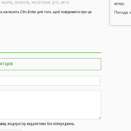
,
,
,
,
АВАРІЯ
ЗАГИБЕЛЬ
МАСШТАБНА ДТП
АВТО
вітер:
к
та натисніть Ctrl+Enter для того, щоб повідомити про це
12:13
Погода 
П
7
11:44
У
д
д
11:27
В
п
з
ентарів
11:12
У
п
10:56
У
р
10:43
У
в
10:25
п
вила
, модератор видалятиме без попереджень.
10:11
Н