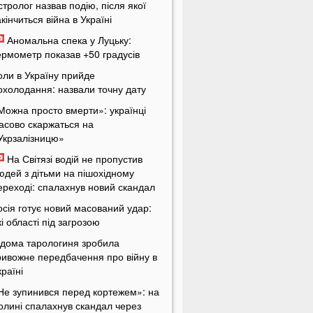
стролог назвав подію, після якої
акінчиться війна в Україні
Аномальна спека у Луцьку:
ермометр показав +50 градусів
оли в Україну прийде
охолодання: назвали точну дату
Можна просто вмерти»: українці
асово скаржаться на
Укрзалізницю»
На Світязі водій не пропустив
юдей з дітьми на пішохідному
ереході: спалахнув новий скандал
осія готує новий масований удар:
кі області під загрозою
ідома тарологиня зробила
ривожне передбачення про війну в
країні
Не зупинився перед кортежем»: на
олині спалахнув скандал через