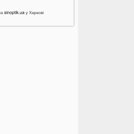
іловат світла у серпні
на
опулярний продукт подорожчав на
sinoptik.ua
у Харкові
0%: ціни можуть зрости ще більше
 Луцьку чоловік вдарив сусіда
верима: за конфлікт доведеться
орого заплатити
ідомий український хореограф
оскаржився на проблеми зі
доров'ям
 селах на Волині відключать газ:
ерелік населених пунктів
 басейні біля будинку втопилася 1-
ічна дитина
країнці можуть втратити відстрочку
ід мобілізації у серпні
На Волині авто злетіло з дороги:
остраждали п’ятеро підлітків
а Волині два дні вируватиме