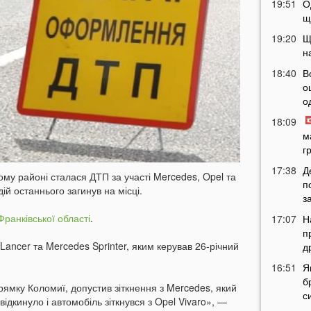
19:51
О
щ
19:20
Щ
н
18:40
В
о
о
18:09
м
г
17:38
Д
ому районі сталася ДТП за участі Mercedes, Opel та
п
дій останнього загинув на місці.
з
-Франківської області
.
17:07
Н
п
i Lancer та Mercedes Sprinter, яким керував 26-річний
д
16:51
Я
б
прямку Коломиї, допустив зіткнення з Mercedes, який
с
 відкинуло і автомобіль зіткнувся з Opel Vivaro», —