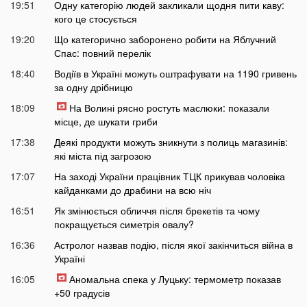
19:51
Одну категорію людей закликали щодня пити каву:
кого це стосується
19:20
Що категорично заборонено робити на Яблучний
Спас: повний перелік
18:40
Водіїв в Україні можуть оштрафувати на 1190 гривень
за одну дрібницю
18:09
На Волині рясно ростуть маслюки: показали
місце, де шукати гриби
17:38
Деякі продукти можуть зникнути з полиць магазинів:
які міста під загрозою
17:07
На заході України працівник ТЦК прикував чоловіка
кайданками до драбини на всю ніч
16:51
Як змінюється обличчя після брекетів та чому
покращується симетрія овалу?
16:36
Астролог назвав подію, після якої закінчиться війна в
Україні
16:05
Аномальна спека у Луцьку: термометр показав
+50 градусів