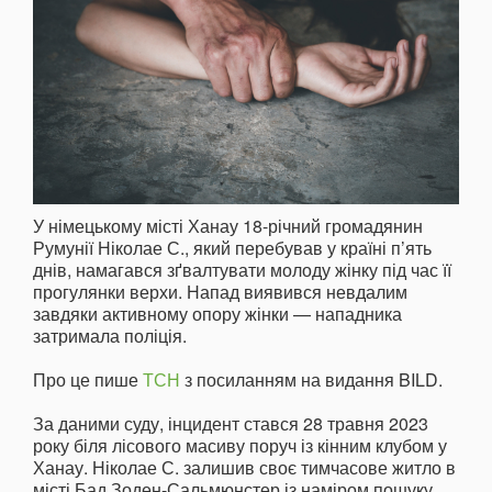
У німецькому місті Ханау 18-річний громадянин
Румунії Ніколае С., який перебував у країні п’ять
днів, намагався зґвалтувати молоду жінку під час її
прогулянки верхи. Напад виявився невдалим
завдяки активному опору жінки — нападника
затримала поліція.
Про це пише
ТСН
з посиланням на видання BILD.
За даними суду, інцидент стався 28 травня 2023
року біля лісового масиву поруч із кінним клубом у
Ханау. Ніколае С. залишив своє тимчасове житло в
місті Бад Зоден-Сальмюнстер із наміром пошуку