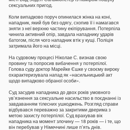
сексуальних пригод.
Коли випадково поруч опинилася жінка на коні,
нападник, який був без одягу, схопив її і намагався
зняти з неї верхню частину екіпірування. Потерпіла
чинила активний опір, завдала нападнику ударів
батогом, після чого нападник втік у кущі. Поліція
затримала його на місці.
На судовому процесі Ніколае С. визнав свою
провину та попросив вибачення у потерпілої.
Голова суду доктор Марейке Єшке у своєму вироку
охарактеризувала напад як «насильницький акт
щодо випадково обраної особи».
Суд засудив нападника до двох років умовного
ув’язнення за сексуальне насильство в поєднанні із
завдаванням тілесних ушкоджень. Розгляд справи
відбувався переважно за закритими дверима з
метою захисту потерпілої. Суд врахував вік
нападника на момент злочину — 18 років — і те, що
він перебував у Німеччині лише п’ять днів.