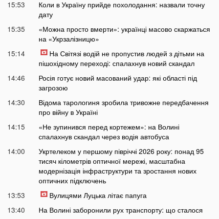
15:53
Коли в Україну прийде похолодання: назвали точну
дату
15:35
«Можна просто вмерти»: українці масово скаржаться
на «Укрзалізницю»
15:14
На Світязі водій не пропустив людей з дітьми на
пішохідному переході: спалахнув новий скандал
14:46
Росія готує новий масований удар: які області під
загрозою
14:30
Відома тарологиня зробила тривожне передбачення
про війну в Україні
14:15
«Не зупинився перед кортежем»: на Волині
спалахнув скандал через водія автобуса
14:00
Укртелеком у першому півріччі 2026 року: понад 95
тисяч кілометрів оптичної мережі, масштабна
модернізація інфраструктури та зростання нових
оптичних підключень
13:53
Вулицями Луцька літає папуга
13:40
На Волині заборонили рух транспорту: що сталося