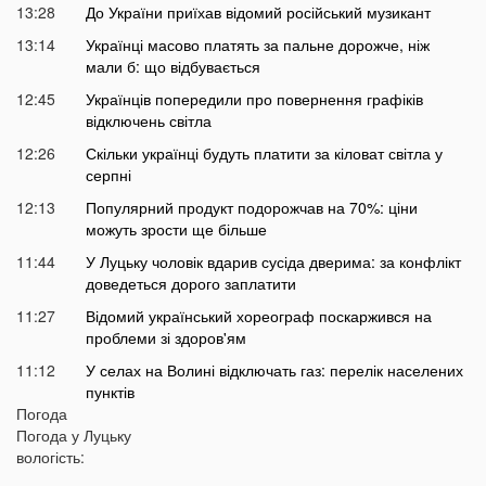
13:28
До України приїхав відомий російський музикант
13:14
Українці масово платять за пальне дорожче, ніж
мали б: що відбувається
12:45
Українців попередили про повернення графіків
відключень світла
12:26
Скільки українці будуть платити за кіловат світла у
серпні
12:13
Популярний продукт подорожчав на 70%: ціни
можуть зрости ще більше
11:44
У Луцьку чоловік вдарив сусіда дверима: за конфлікт
доведеться дорого заплатити
11:27
Відомий український хореограф поскаржився на
проблеми зі здоров'ям
11:12
У селах на Волині відключать газ: перелік населених
пунктів
Погода
10:56
У басейні біля будинку втопилася 1-річна дитина
Погода у
Луцьку
10:43
вологість:
Українці можуть втратити відстрочку від мобілізації у
серпні