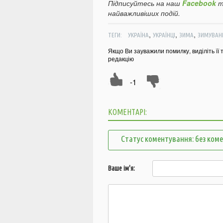
Підписуйтесь на наш
Facebook
т
найважливіших подій.
,
,
,
ТЕГИ:
УКРАЇНА
УКРАЇНЦІ
ЗИМА
ЗИМУВАН
Якщо Ви зауважили помилку, виділіть її 
редакцію
-1
КОМЕНТАРІ:
Статус коментування: без ком
Ваше ім'я: