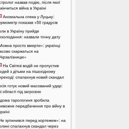
стролог назвав подію, після якої
акінчиться війна в Україні
Аномальна спека у Луцьку:
ермометр показав +50 градусів
оли в Україну прийде
охолодання: назвали точну дату
Можна просто вмерти»: українці
асово скаржаться на
Укрзалізницю»
На Світязі водій не пропустив
юдей з дітьми на пішохідному
ереході: спалахнув новий скандал
осія готує новий масований удар:
кі області під загрозою
ідома тарологиня зробила
ривожне передбачення про війну в
країні
Не зупинився перед кортежем»: на
олині спалахнув скандал через