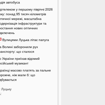
одія автобуса
кртелеком у першому півріччі 2026
оку: понад 95 тисяч кілометрів
птичної мережі, масштабна
одернізація інфраструктури та
ростання нових оптичних
ідключень
Вулицями Луцька літає папуга
а Волині заборонили рух
ранспорту: що сталося
о України приїхав відомий
осійський музикант
країнці масово платять за пальне
орожче, ніж мали б: що
ідбувається
країнців попередили про
у
Луцьку
овернення графіків відключень
:
вітла
кільки українці будуть платити за