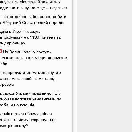
дну категорію людей закликали
одня пити каву: кого це стосується
о категорично заборонено робити
а Яблучний Спас: повний перелік
одіїв в Україні можуть
штрафувати на 1190 гривень за
дну дрібницю
На Волині рясно ростуть
аслюки: показали місце, де шукати
риби
еякі продукти можуть зникнути з
олиць магазинів: які міста під
агрозою
а заході України працівник ТЦК
рикував чоловіка кайданками до
рабини на всю ніч
к змінюється обличчя після
рекетів та чому покращується
иметрія овалу?