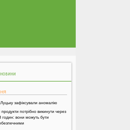
 НОВИНИ
ПНЯ
 Луцьку зафіксували аномалію
і продукти потрібно викинути через
8 годин: вони можуть бути
ебезпечними