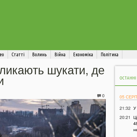
ео
Статті
Волинь
Війна
Економіка
Політика
кликають шукати, де
и
ОСТАННІ
0
05 СЕР
21:32
У
20:21
Ц
4
н