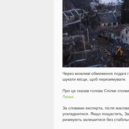
Через можливі обмеження подачі га
шукати місце, щоб перезимувати.
Про це сказав голова Спілки спож
Луцьк
.
За словами експерта, після масов
ускладнитися. Якщо пощастить, Захі
ризикують залишитися без стабіль