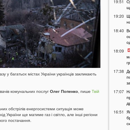
19:51
О
щ
19:20
Щ
н
18:40
В
о
о
18:09
м
г
17:38
Д
зу у багатьох містах України українців закликають
п
з
ивачів комунальних послуг
Олег Попенко
, пише
Твій
17:07
Н
п
д
аних обстрілів енергосистеми ситуація може
16:51
Я
д України ще матиме газ і світло, але інші регіони
б
ного постачання.
с