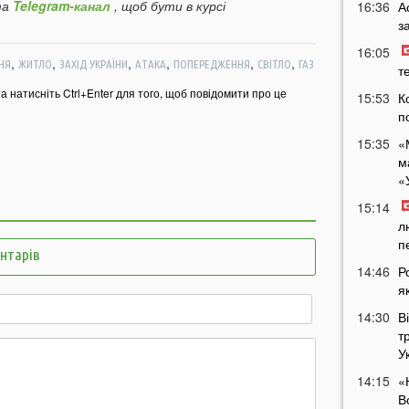
а
Telegram-канал
, щоб бути в курсі
16:36
А
з
16:05
,
,
,
,
,
,
НЯ
ЖИТЛО
ЗАХІД УКРАЇНИ
АТАКА
ПОПЕРЕДЖЕННЯ
СВІТЛО
ГАЗ
т
та натисніть Ctrl+Enter для того, щоб повідомити про це
15:53
К
п
15:35
«
м
«
15:14
л
п
ентарів
14:46
Р
я
14:30
В
т
У
14:15
«
В