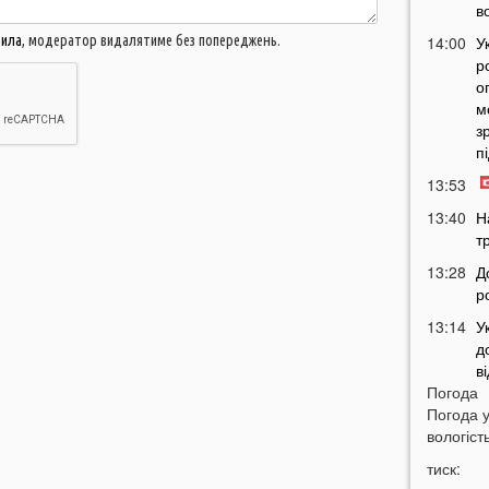
в
вила
, модератор видалятиме без попереджень.
14:00
У
р
о
м
з
п
13:53
13:40
Н
т
13:28
Д
р
13:14
У
д
в
Погода
12:45
У
Погода 
п
вологість
с
тиск:
12:26
С