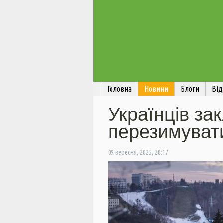
Головна
Новини
Блоги
Від
Українців за
перезимуват
09 вересня, 2025, 20:17