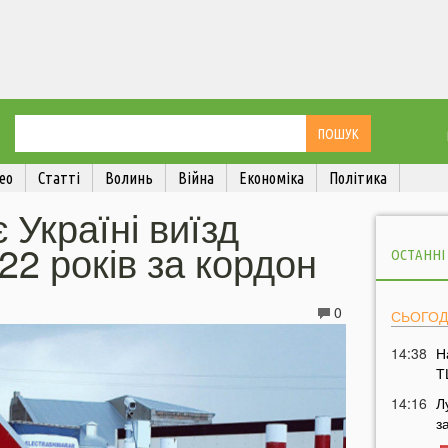
ео
Статті
Волинь
Війна
Економіка
Політика
 Україні виїзд
22 років за кордон
ОСТАННІ
0
СЬОГОД
14:38
Н
Т
14:16
Л
з