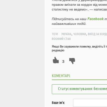
правом виїхати за кордон від моме
статистику не ведемо», — написав
Підписуйтесь на наш
Facebook
т
найважливіших подій.
,
,
ТЕГИ:
УКРАЇНА
ЧОЛОВІКИ
ВИЇЗД ЗА КОРД
ВОЄННИЙ СТАН
Якщо Ви зауважили помилку, виділіть її 
редакцію
3
КОМЕНТАРІ:
Статус коментування: без ком
Ваше ім'я: