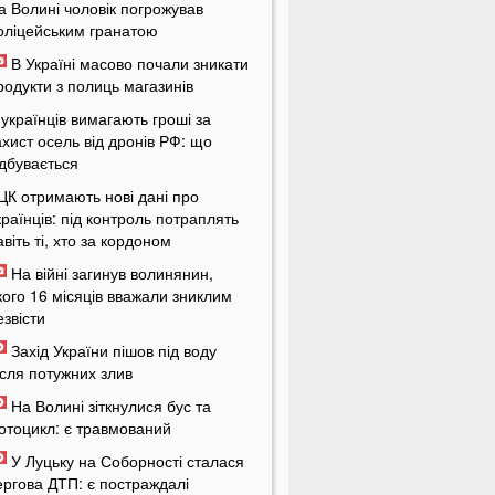
а Волині чоловік погрожував
оліцейським гранатою
В Україні масово почали зникати
родукти з полиць магазинів
 українців вимагають гроші за
ахист осель від дронів РФ: що
ідбувається
ЦК отримають нові дані про
країнців: під контроль потраплять
авіть ті, хто за кордоном
На війні загинув волинянин,
кого 16 місяців вважали зниклим
езвісти
Захід України пішов під воду
ісля потужних злив
На Волині зіткнулися бус та
отоцикл: є травмований
У Луцьку на Соборності сталася
ергова ДТП: є постраждалі