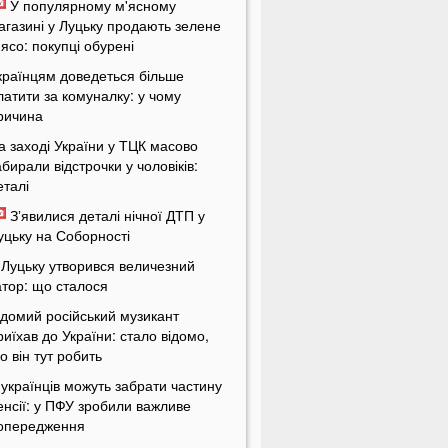
У популярному м'ясному
агазині у Луцьку продають зелене
'ясо: покупці обурені
країнцям доведеться більше
латити за комуналку: у чому
ричина
а заході України у ТЦК масово
абирали відстрочки у чоловіків:
еталі
Зʼявилися деталі нічної ДТП у
уцьку на Соборності
 Луцьку утворився величезний
атор: що сталося
ідомий російський музикант
риїхав до України: стало відомо,
о він тут робить
 українців можуть забрати частину
енсії: у ПФУ зробили важливе
опередження