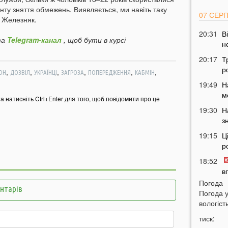
нту зняття обмежень. Виявляється, ми навіть таку
07 СЕР
 Железняк.
20:31
В
а
Telegram-канал
, щоб бути в курсі
н
20:17
Т
р
,
,
,
,
,
,
ОН
ДОЗВІЛ
УКРАЇНЦІ
ЗАГРОЗА
ПОПЕРЕДЖЕННЯ
КАБМІН
19:49
Н
м
та натисніть Ctrl+Enter для того, щоб повідомити про це
19:30
Н
з
19:15
Ц
р
18:52
в
Погода
18:28
У
ентарів
Погода 
м
вологість
в
тиск:
18:12
О