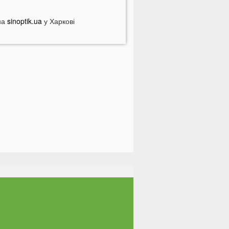
4 тисячі гривень
атяжна війна та важка зима:
на
sinoptik.ua
у Харкові
ривожний прогноз для України
На Волині військові ТЦК вибили
ікно авто у присутності поліції
а Волині жінка під час сварки
дарила чоловіка ножем: чим усе
акінчилося
тало відомо, чи накриє Волинь
егода найближчим часом
о Луцька «на щиті» повернеться
3-річний Герой
риватБанк списує з карток
країнців по 200 гривень: у чому
ричина
Працівники «Нової пошти»
ваброю виштовхали собаку з
ідділення у аномальну спеку