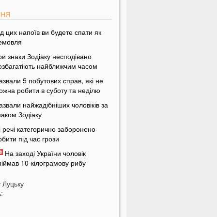
ПНЯ
ід цих напоїв ви будете спати як
емовля
ри знаки Зодіаку несподівано
озбагатіють найближчим часом
азвали 5 побутових справ, які не
ожна робити в суботу та неділю
азвали найжадібніших чоловіків за
наком Зодіаку
і речі категорично заборонено
обити під час грози
На заході України чоловік
піймав 10-кілограмову рибу
країнці можуть вивести гроші з
у
Луцьку
обільного рахунку на картку, але є
:
ажлива умова
тримав переказ на картку? Штраф