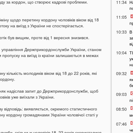
зду за кордон, що створює кадрові проблеми.
11:34
Н
п
11:05
міну щодо перетину кордону чоловіків віком від 18
п
оку на виїзд з України не спостерігається.
10:33
В
отік був вищим, проте від 1 вересня знизився.
з
в
е управління Держприкордонслужби України, станом
10:04
Т
 пропуску на виїзд із країни залишаються в межах
у
н
 кількість молодиків віком від 18 до 22 років, які
09:32
кордону.
я
б
як надіслав запит до Держприкордонслужби, щоб
09:03
овіків уже виїхали з України.
п
ву відповідь: виявляється, окремого статистичного
08:50
ину кордону громадянами України чоловічої статі у
м
07:46
ч
лужби, скільки ж чоловіків 18–22 років скористалися