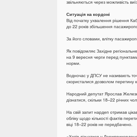
звільняються через можливість виї
Ситуація на кордоні
Від початку ухвалення рішення Каб
до 22 років збільшення пасажиропот
За його словами, влітку пасажироп
Як повідомляє Західне регіональн
на 9 вересня черги перед пунктами
норми.
Водночас у ДПСУ не називають точну
скористалися дозволом перетину 
Народний депутат Ярослав Железн
дізнатися, скільки 18–22 річних чол
На свій запит нардеп отримав ціка
обліку щодо кількості фактів перет
віці 18–22 років не передбачено.
«Хотів дізнатися у Держприкордонс