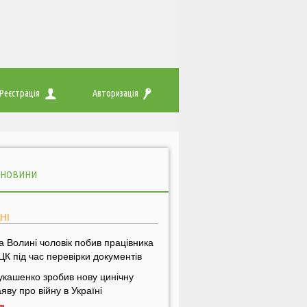
Реєстрація
Авторизація
 НОВИНИ
НІ
а Волині чоловік побив працівника
ЦК під час перевірки документів
укашенко зробив нову цинічну
аяву про війну в Україні