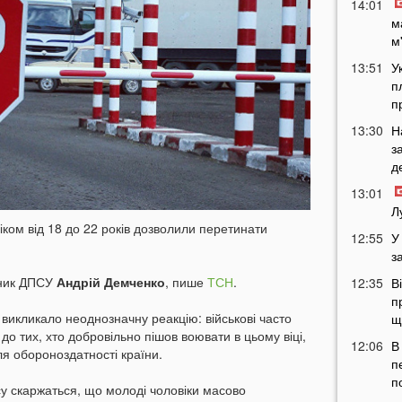
14:01
м
м
13:51
У
п
п
13:30
Н
з
д
13:01
Л
віком від 18 до 22 років дозволили перетинати
12:55
У
з
чник ДПСУ
Андрій Демченко
, пише
ТСН
.
12:35
В
п
 викликало неоднозначну реакцію: військові часто
щ
до тих, хто добровільно пішов воювати в цьому віці,
12:06
В
я обороноздатності країни.
п
п
у скаржаться, що молоді чоловіки масово