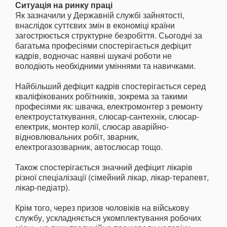
Ситуація на ринку праці
Як зазначили у Державній службі зайнятості,
внаслідок суттєвих змін в економіці країни
загострюється структурне безробіття. Сьогодні за
багатьма професіями спостерігається дефіцит
кадрів, водночас наявні шукачі роботи не
володіють необхідними уміннями та навичками.
Найбільший дефіцит кадрів спостерігається серед
кваліфікованих робітників, зокрема за такими
професіями як: швачка, електромонтер з ремонту
електроустаткування, слюсар-сантехнік, слюсар-
електрик, монтер колії, слюсар аварійно-
відновлювальних робіт, зварник,
електрогазозварник, автослюсар тощо.
Також спостерігається значний дефіцит лікарів
різної спеціалізації (сімейний лікар, лікар-терапевт,
лікар-педіатр).
Крім того, через призов чоловіків на військову
службу, ускладняється укомплектування робочих