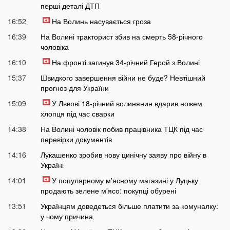
перші деталі ДТП
16:52
На Волинь насувається гроза
16:39
На Волині тракторист збив на смерть 58-річного
чоловіка
16:10
На фронті загинув 34-річний Герой з Волині
15:37
Швидкого завершення війни не буде? Невтішний
прогноз для України
15:09
У Львові 18-річний волинянин вдарив ножем
хлопця під час сварки
14:38
На Волині чоловік побив працівника ТЦК під час
перевірки документів
14:16
Лукашенко зробив нову цинічну заяву про війну в
Україні
14:01
У популярному м'ясному магазині у Луцьку
продають зелене м'ясо: покупці обурені
13:51
Українцям доведеться більше платити за комуналку:
у чому причина