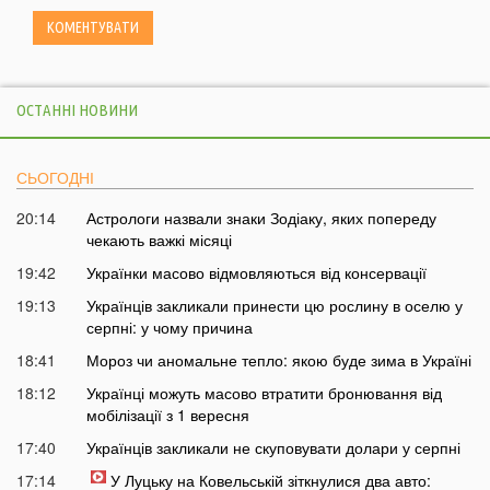
ОСТАННІ НОВИНИ
СЬОГОДНІ
20:14
Астрологи назвали знаки Зодіаку, яких попереду
чекають важкі місяці
19:42
Українки масово відмовляються від консервації
19:13
Українців закликали принести цю рослину в оселю у
серпні: у чому причина
18:41
Мороз чи аномальне тепло: якою буде зима в Україні
18:12
Українці можуть масово втратити бронювання від
мобілізації з 1 вересня
17:40
Українців закликали не скуповувати долари у серпні
17:14
У Луцьку на Ковельській зіткнулися два авто: