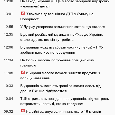
13:30
На заході України у ТЦК масово забирали відстрочки
у чоловіків: деталі
13:01
Зʼявилися деталі нічної ДТП у Луцьку на
Соборності
12:55
У Луцьку утворився величезний затор: що сталося
12:35
Відомий російський музикант приїхав до України:
стало відомо, що він тут робить
12:06
В українців можуть забрати частину пенсії: у ПФУ
зробили важливе попередження
11:34
На Волині чоловік погрожував поліцейським
гранатою
11:05
В Україні масово почали зникати продукти з
полиць магазинів
10:33
В українців вимагають гроші за захист осель від
дронів РФ: що відбувається
10:04
ТЦК отримають нові дані про українців: під контроль
потраплять навіть ті, хто за кордоном
09:32
На війні загинув волинянин, якого 16 місяців