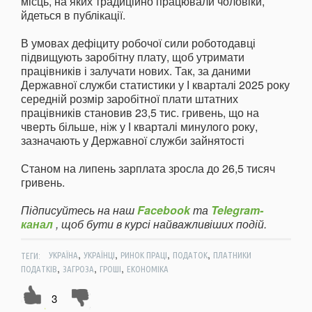
місць, на яких традиційно працювали чоловіки,
йдеться в публікації.
В умовах дефіциту робочої сили роботодавці
підвищують заробітну плату, щоб утримати
працівників і залучати нових. Так, за даними
Державної служби статистики у І кварталі 2025 року
середній розмір заробітної плати штатних
працівників становив 23,5 тис. гривень, що на
чверть більше, ніж у І кварталі минулого року,
зазначають у Державної служби зайнятості
Станом на липень зарплата зросла до 26,5 тисяч
гривень.
Підписуйтесь на наш
Facebook
та
Telegram-
канал
, щоб бути в курсі найважливіших подій.
,
,
,
,
ТЕГИ:
УКРАЇНА
УКРАЇНЦІ
РИНОК ПРАЦІ
ПОДАТОК
ПЛАТНИКИ
,
,
,
ПОДАТКІВ
ЗАГРОЗА
ГРОШІ
ЕКОНОМІКА
3