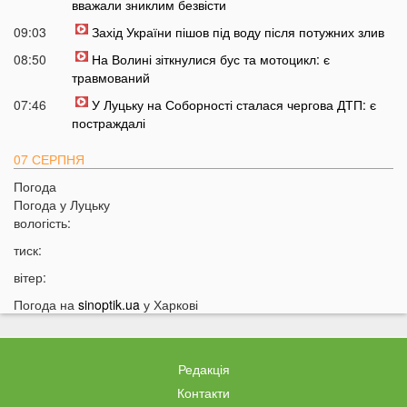
вважали зниклим безвісти
09:03
Захід України пішов під воду після потужних злив
08:50
На Волині зіткнулися бус та мотоцикл: є
травмований
07:46
У Луцьку на Соборності сталася чергова ДТП: є
постраждалі
07 СЕРПНЯ
Погода
20:31
Від цих напоїв ви будете спати як немовля
Погода у
Луцьку
20:17
Три знаки Зодіаку несподівано розбагатіють
вологість:
найближчим часом
тиск:
19:49
Назвали 5 побутових справ, які не можна робити в
вітер:
суботу та неділю
Погода на
sinoptik.ua
у Харкові
19:30
Назвали найжадібніших чоловіків за знаком Зодіаку
19:15
Ці речі категорично заборонено робити під час грози
18:52
На заході України чоловік впіймав 10-кілограмову
Редакція
рибу
Контакти