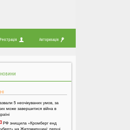
Реєстрація
Авторизація
 НОВИНИ
НІ
азвали 5 неочікуваних умов, за
ких може завершитися війна в
країні
РФ знищила «Кромберг енд
уберт» на Житомирщині: перші