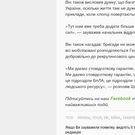
Він також висловив думку, що бага
України, оскільки життя там не дуж
приклади, коли хлопці повертають
«Тут нам вже треба додати більше
сил», — зауважив начальник відді
Він також нагадав: бригади не мож
всі мобілізовані розподіляються Г
добровільно до рекрутингового цен
«Ми даємо стовідсоткову гарантію,
Ми даємо стовідсоткову гарантію, 
це підрозділи БпЛА, це підрозділи
людського ресурсу», — розповів Ш
Підписуйтесь на наш
Facebook
т
найважливіших подій.
,
,
,
,
ТЕГИ:
УКРАЇНА
РОСІЯ
РФ
ВІЙНА
ЗАКІНЧ
Якщо Ви зауважили помилку, виділіть її 
редакцію