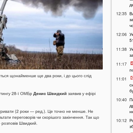
д
12:35
В
з
ч
12:06
У
5
11:38
У
з
11:17
п
ується щонайменше ще два роки, і до цього слід
11:01
с
б
утингу 28-ї ОМБр
Денис Швидкий
заявив у ефірі
10:40
П
д
тривати (2 роки — ред.). Це точно не менше. Не
н
льтати переговорів чи скорішого закінчення. Так що
10:12
Р
 розповів Швидкий.
з