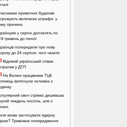
еталі
ласникам приватних будинків
агрожують величезні штрафи: у
ому причина
країнцям у серпні доплатять по
19 гривень до пенсії
країнців попередили про нову
агрозу до 24 серпня: чого чекати
Відомий український співак
отрапив у ДТП
На Волині працівники ТЦК
иломіць витягнули чоловіка з
удинку
опулярний овоч стрімко дешевшає
ругий тиждень поспіль, але є
юанс
осія може застосувати ядерну
брою? Тривожне попередження