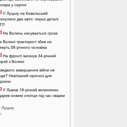
олари у серпні
У Луцьку на Ковельській
іткнулися два авто: перші деталі
ТП
На Волинь насувається гроза
а Волині тракторист збив на
мерть 58-річного чоловіка
На фронті загинув 34-річний
ерой з Волині
видкого завершення війни не
уде? Невтішний прогноз для
країни
У Львові 18-річний волинянин
дарив ножем хлопця під час сварки
а Волині чоловік побив працівника
у
Луцьку
ЦК під час перевірки документів
:
укашенко зробив нову цинічну
аяву про війну в Україні