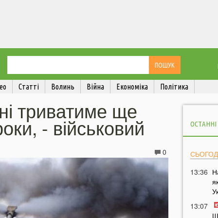
ео
Статті
Волинь
Війна
Економіка
Політика
їні триватиме ще
оки, - військовий
ОСТАННІ
0
СЬОГОД
13:36
Н
я
У
13:07
Ш