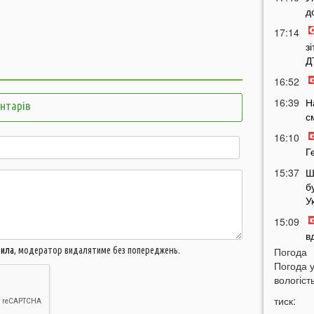
д
17:14
з
Д
16:52
16:39
Н
ентарів
с
16:10
Г
15:37
Ш
б
У
15:09
в
вила
, модератор видалятиме без попереджень.
Погода
14:38
Н
Погода 
Т
вологість
14:16
Л
тиск:
з