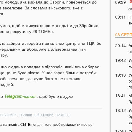
то молоді, яка виїхала до Європи, повернеться до
09:39
е веселкове. За словами військового, вже є
я
ся.
09:11
Н
з
 умов, щоб мотивувати цю молодь іти до Збройних
лення рекрутингу 28-ї ОМБр.
08 СЕР
уть забирати людей з навчальних центрів чи ТЦК, бо
20:14
А
енеральним штабом. Але є альтернатива піти
я
тру.
19:42
У
к
 що людина попадає в підрозділ, який вона обирає.
що це не буде піхота. У нас зараз більше потреби:
19:13
У
 забезпечення, де дуже багато не вистачає
р
видкий.
п
18:41
М
а
Telegram-канал
, щоб бути в курсі
б
18:12
У
,
,
,
ЕННЯ ВІЙНИ
ТЕРМІНИ
ВІЙСЬКОВИЙ
ПРОГНОЗ
б
в
та натисніть Ctrl+Enter для того, щоб повідомити про це
17:40
У