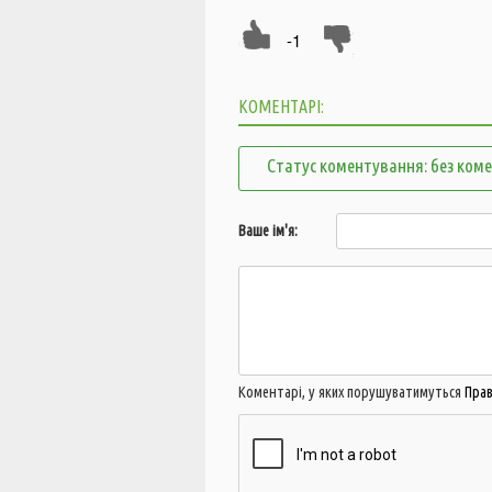
-1
КОМЕНТАРІ:
Статус коментування: без ком
Ваше ім'я:
Коментарі, у яких порушуватимуться
Пра