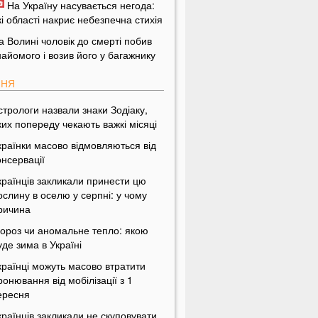
На Україну насувається негода:
кі області накриє небезпечна стихія
а Волині чоловік до смерті побив
найомого і возив його у багажнику
ПНЯ
стрологи назвали знаки Зодіаку,
ких попереду чекають важкі місяці
країнки масово відмовляються від
онсервації
країнців закликали принести цю
ослину в оселю у серпні: у чому
ричина
ороз чи аномальне тепло: якою
уде зима в Україні
країнці можуть масово втратити
ронювання від мобілізації з 1
ересня
країнців закликали не скуповувати