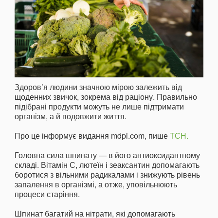
Здоров’я людини значною мірою залежить від
щоденних звичок, зокрема від раціону. Правильно
підібрані продукти можуть не лише підтримати
організм, а й подовжити життя.
Про це інформує видання mdpi.com, пише
ТСН.
Головна сила шпинату — в його антиоксидантному
складі. Вітамін С, лютеїн і зеаксантин допомагають
боротися з вільними радикалами і знижують рівень
запалення в організмі, а отже, уповільнюють
процеси старіння.
Шпинат багатий на нітрати, які допомагають