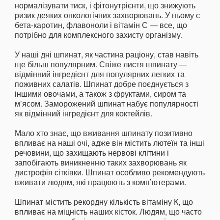
нормалізувати тиск, і фітонутрієнти, що знижують
ризик деяких онкологічних захворювань. У ньому є
бета-каротин, флавоноли і вітамін С — все, що
потрібно для комплексного захисту організму.
У наші дні шпинат, як частина раціону, став навіть
ще більш популярним. Свіже листя шпинату —
відмінний інгредієнт для популярних легких та
поживних салатів. Шпинат добре поєднується з
іншими овочами, а також з фруктами, сиром та
м’ясом. Заморожений шпинат набує популярності
як відмінний інгредієнт для коктейлів.
Мало хто знає, що вживання шпинату позитивно
впливає на наші очі, адже він містить лютеїн та інші
речовини, що захищають нервові клітини і
запобігають виникненню таких захворювань як
дистрофія сітківки. Шпинат особливо рекомендують
вживати людям, які працюють з комп’ютерами.
Шпинат містить рекордну кількість вітаміну К, що
впливає на міцність наших кісток. Людям, що часто