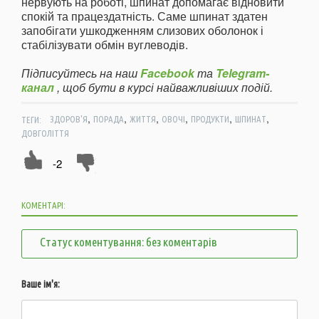
нервують на роботі, шпинат допомагає відновити
спокій та працездатність. Саме шпинат здатен
запобігати ушкодженням слизових оболонок і
стабілізувати обмін вуглеводів.
Підписуйтесь на наш
Facebook
та
Telegram-
канал
, щоб бути в курсі найважливіших подій.
,
,
,
,
,
,
ТЕГИ:
ЗДОРОВ'Я
ПОРАДА
ЖИТТЯ
ОВОЧІ
ПРОДУКТИ
ШПИНАТ
ДОВГОЛІТТЯ
-2
КОМЕНТАРІ:
Статус коментування: без коментарів
Ваше ім'я: