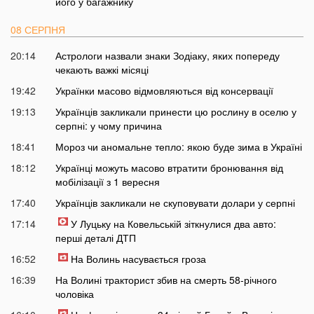
його у багажнику
08 СЕРПНЯ
20:14
Астрологи назвали знаки Зодіаку, яких попереду
чекають важкі місяці
19:42
Українки масово відмовляються від консервації
19:13
Українців закликали принести цю рослину в оселю у
серпні: у чому причина
18:41
Мороз чи аномальне тепло: якою буде зима в Україні
18:12
Українці можуть масово втратити бронювання від
мобілізації з 1 вересня
17:40
Українців закликали не скуповувати долари у серпні
17:14
У Луцьку на Ковельській зіткнулися два авто:
перші деталі ДТП
16:52
На Волинь насувається гроза
16:39
На Волині тракторист збив на смерть 58-річного
чоловіка