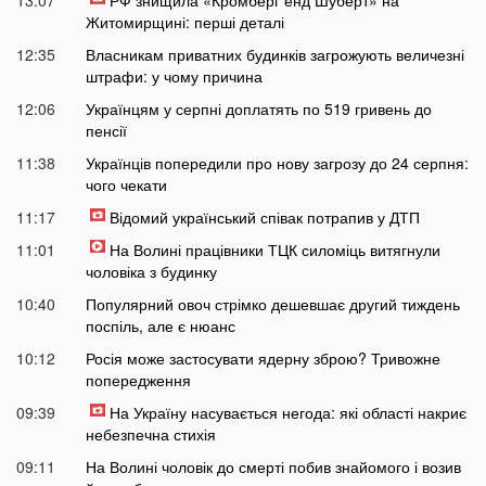
13:07
РФ знищила «Кромберг енд Шуберт» на
Житомирщині: перші деталі
12:35
Власникам приватних будинків загрожують величезні
штрафи: у чому причина
12:06
Українцям у серпні доплатять по 519 гривень до
пенсії
11:38
Українців попередили про нову загрозу до 24 серпня:
чого чекати
11:17
Відомий український співак потрапив у ДТП
11:01
На Волині працівники ТЦК силоміць витягнули
чоловіка з будинку
10:40
Популярний овоч стрімко дешевшає другий тиждень
поспіль, але є нюанс
10:12
Росія може застосувати ядерну зброю? Тривожне
попередження
09:39
На Україну насувається негода: які області накриє
небезпечна стихія
09:11
На Волині чоловік до смерті побив знайомого і возив