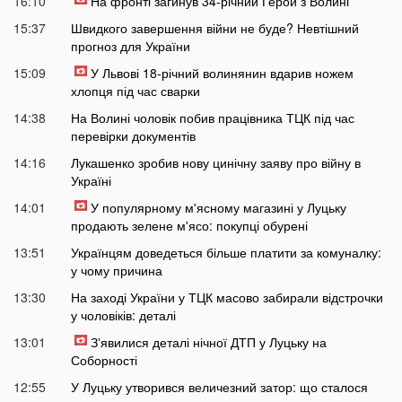
16:10
На фронті загинув 34-річний Герой з Волині
15:37
Швидкого завершення війни не буде? Невтішний
прогноз для України
15:09
У Львові 18-річний волинянин вдарив ножем
хлопця під час сварки
14:38
На Волині чоловік побив працівника ТЦК під час
перевірки документів
14:16
Лукашенко зробив нову цинічну заяву про війну в
Україні
14:01
У популярному м'ясному магазині у Луцьку
продають зелене м'ясо: покупці обурені
13:51
Українцям доведеться більше платити за комуналку:
у чому причина
13:30
На заході України у ТЦК масово забирали відстрочки
у чоловіків: деталі
13:01
Зʼявилися деталі нічної ДТП у Луцьку на
Соборності
12:55
У Луцьку утворився величезний затор: що сталося