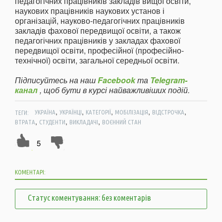
педагогічних працівників закладів вищої освіти,
наукових працівників наукових установ і
організацій, науково-педагогічних працівників
закладів фахової передвищої освіти, а також
педагогічних працівників у закладах фахової
передвищої освіти, професійної (професійно-
технічної) освіти, загальної середньої освіти.
Підписуйтесь на наш
Facebook
та
Telegram-
канал
, щоб бути в курсі найважливіших подій.
,
,
,
,
,
ТЕГИ:
УКРАЇНА
УКРАЇНЦІ
КАТЕГОРІЇ
МОБІЛІЗАЦІЯ
ВІДСТРОЧКА
,
,
,
ВТРАТА
СТУДЕНТИ
ВИКЛАДАЧІ
ВОЄННИЙ СТАН
5
КОМЕНТАРІ:
Статус коментування: без коментарів