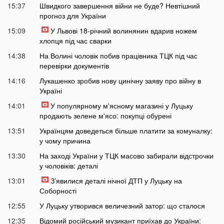
15:37
Швидкого завершення війни не буде? Невтішний
прогноз для України
15:09
У Львові 18-річний волинянин вдарив ножем
хлопця під час сварки
14:38
На Волині чоловік побив працівника ТЦК під час
перевірки документів
14:16
Лукашенко зробив нову цинічну заяву про війну в
Україні
14:01
У популярному м'ясному магазині у Луцьку
продають зелене м'ясо: покупці обурені
13:51
Українцям доведеться більше платити за комуналку:
у чому причина
13:30
На заході України у ТЦК масово забирали відстрочки
у чоловіків: деталі
13:01
Зʼявилися деталі нічної ДТП у Луцьку на
Соборності
12:55
У Луцьку утворився величезний затор: що сталося
12:35
Відомий російський музикант приїхав до України: