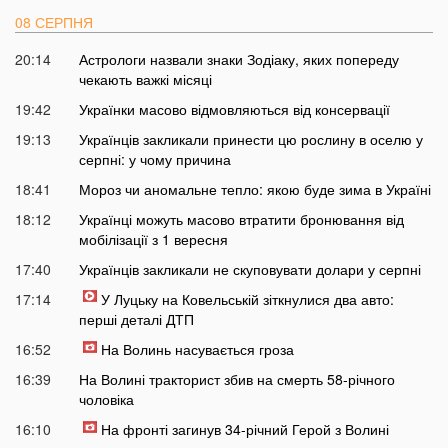
08 СЕРПНЯ
20:14
Астрологи назвали знаки Зодіаку, яких попереду
чекають важкі місяці
19:42
Українки масово відмовляються від консервації
19:13
Українців закликали принести цю рослину в оселю у
серпні: у чому причина
18:41
Мороз чи аномальне тепло: якою буде зима в Україні
18:12
Українці можуть масово втратити бронювання від
мобілізації з 1 вересня
17:40
Українців закликали не скуповувати долари у серпні
17:14
У Луцьку на Ковельській зіткнулися два авто:
перші деталі ДТП
16:52
На Волинь насувається гроза
16:39
На Волині тракторист збив на смерть 58-річного
чоловіка
16:10
На фронті загинув 34-річний Герой з Волині