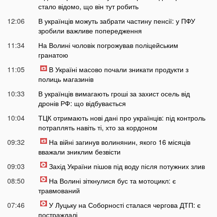
стало відомо, що він тут робить
12:06
В українців можуть забрати частину пенсії: у ПФУ
зробили важливе попередження
11:34
На Волині чоловік погрожував поліцейським
гранатою
11:05
В Україні масово почали зникати продукти з
полиць магазинів
10:33
В українців вимагають гроші за захист осель від
дронів РФ: що відбувається
10:04
ТЦК отримають нові дані про українців: під контроль
потраплять навіть ті, хто за кордоном
09:32
На війні загинув волинянин, якого 16 місяців
вважали зниклим безвісти
09:03
Захід України пішов під воду після потужних злив
08:50
На Волині зіткнулися бус та мотоцикл: є
травмований
07:46
У Луцьку на Соборності сталася чергова ДТП: є
постраждалі