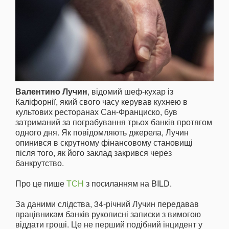
Валентино Лучин
, відомий шеф-кухар із
Каліфорнії, який свого часу керував кухнею в
культових ресторанах Сан-Франциско, був
затриманий за пограбування трьох банків протягом
одного дня. Як повідомляють джерела, Лучин
опинився в скрутному фінансовому становищі
після того, як його заклад закрився через
банкрутство.
Про це пише
ТСН
з посиланням на BILD.
За даними слідства, 34-річний Лучин передавав
працівникам банків рукописні записки з вимогою
віддати гроші. Це не перший подібний інцидент у