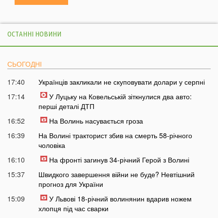
ОСТАННІ НОВИНИ
СЬОГОДНІ
17:40
Українців закликали не скуповувати долари у серпні
17:14
У Луцьку на Ковельській зіткнулися два авто:
перші деталі ДТП
16:52
На Волинь насувається гроза
16:39
На Волині тракторист збив на смерть 58-річного
чоловіка
16:10
На фронті загинув 34-річний Герой з Волині
15:37
Швидкого завершення війни не буде? Невтішний
прогноз для України
15:09
У Львові 18-річний волинянин вдарив ножем
хлопця під час сварки