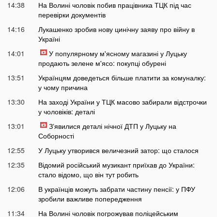
14:38
На Волині чоловік побив працівника ТЦК під час
перевірки документів
14:16
Лукашенко зробив нову цинічну заяву про війну в
Україні
14:01
У популярному м'ясному магазині у Луцьку
продають зелене м'ясо: покупці обурені
13:51
Українцям доведеться більше платити за комуналку:
у чому причина
13:30
На заході України у ТЦК масово забирали відстрочки
у чоловіків: деталі
13:01
Зʼявилися деталі нічної ДТП у Луцьку на
Соборності
12:55
У Луцьку утворився величезний затор: що сталося
12:35
Відомий російський музикант приїхав до України:
стало відомо, що він тут робить
12:06
В українців можуть забрати частину пенсії: у ПФУ
зробили важливе попередження
11:34
На Волині чоловік погрожував поліцейським