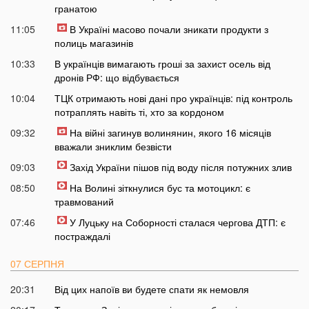
гранатою
11:05
В Україні масово почали зникати продукти з
полиць магазинів
10:33
В українців вимагають гроші за захист осель від
дронів РФ: що відбувається
10:04
ТЦК отримають нові дані про українців: під контроль
потраплять навіть ті, хто за кордоном
09:32
На війні загинув волинянин, якого 16 місяців
вважали зниклим безвісти
09:03
Захід України пішов під воду після потужних злив
08:50
На Волині зіткнулися бус та мотоцикл: є
травмований
07:46
У Луцьку на Соборності сталася чергова ДТП: є
постраждалі
07 СЕРПНЯ
20:31
Від цих напоїв ви будете спати як немовля