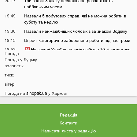
20:17
Три знаки Зодіаку несподівано розбагатіють
найближчим часом
19:49
Назвали 5 побутових справ, які не можна робити в
суботу та неділю
19:30
Назвали найжадібніших чоловіків за знаком Зодіаку
19:15
Ці речі категорично заборонено робити під час грози
18:52
На заході України чоловік впіймав 10-кілограмову
Погода
рибу
Погода у
Луцьку
18:28
Українці можуть вивести гроші з мобільного рахунку
вологість:
на картку, але є важлива умова
тиск:
18:12
Отримав переказ на картку? Штраф 34 тисячі
вітер:
гривень
Погода на
sinoptik.ua
у Харкові
17:53
Затяжна війна та важка зима: тривожний прогноз для
України
17:36
На Волині військові ТЦК вибили вікно авто у
Редакція
присутності поліції
Контакти
17:11
На Волині жінка під час сварки вдарила чоловіка
Написати листа у редакцію
ножем: чим усе закінчилося