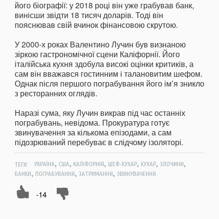
його біографії: у 2018 році він уже грабував банк,
винісши звідти 18 тисяч доларів. Тоді він
пояснював свій вчинок фінансовою скрутою.
У 2000-х роках Валентино Лучин був визнаною
зіркою гастрономічної сцени Каліфорнії. Його
італійська кухня здобула високі оцінки критиків, а
сам він вважався гостинним і талановитим шефом.
Однак після першого пограбування його ім’я зникло
з ресторанних оглядів.
Наразі сума, яку Лучин викрав під час останніх
пограбувань, невідома. Прокуратура готує
звинувачення за кількома епізодами, а сам
підозрюваний перебуває в слідчому ізоляторі.
,
,
,
,
,
,
ТЕГИ:
УКРАЇНА
США
КАЛІФОРНІЯ
ШЕФ-КУХАР
КУХАР
ЗЛОЧИНИ
,
,
,
БАНКИ
ПОГРАБУВАННЯ
ЗАТРИМАННЯ
ЗВИНУВАЧЕННЯ
-14