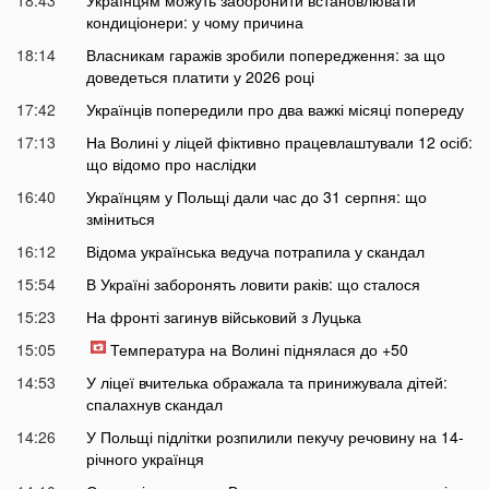
18:43
Українцям можуть заборонити встановлювати
кондиціонери: у чому причина
18:14
Власникам гаражів зробили попередження: за що
доведеться платити у 2026 році
17:42
Українців попередили про два важкі місяці попереду
17:13
На Волині у ліцей фіктивно працевлаштували 12 осіб:
що відомо про наслідки
16:40
Українцям у Польщі дали час до 31 серпня: що
зміниться
16:12
Відома українська ведуча потрапила у скандал
15:54
В Україні заборонять ловити раків: що сталося
15:23
На фронті загинув військовий з Луцька
15:05
Температура на Волині піднялася до +50
14:53
У ліцеї вчителька ображала та принижувала дітей:
спалахнув скандал
14:26
У Польщі підлітки розпилили пекучу речовину на 14-
річного українця