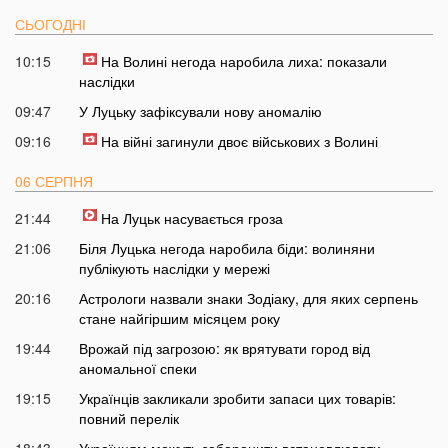
СЬОГОДНІ
10:15
На Волині негода наробила лиха: показали
наслідки
09:47
У Луцьку зафіксували нову аномалію
09:16
На війні загинули двоє військових з Волині
06 СЕРПНЯ
21:44
На Луцьк насувається гроза
21:06
Біля Луцька негода наробила біди: волиняни
публікують наслідки у мережі
20:16
Астрологи назвали знаки Зодіаку, для яких серпень
стане найгіршим місяцем року
19:44
Врожай під загрозою: як врятувати город від
аномальної спеки
19:15
Українців закликали зробити запаси цих товарів:
повний перелік