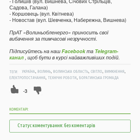
- Голишів (вул. Вишнева, Січових Стрільців,
Садова, Галана)
- Коршовець (вул. Квітнева)
- Новостав (вул. Шевченка, Набережна, Вишнева)
ПрАТ «Волиньобленерго» приносить свої
вибачення за тимчасові незручності.
Підписуйтесь на наш
Facebook
та
Telegram-
канал
, щоб бути в курсі найважливіших подій.
,
,
,
,
,
ТЕГИ:
УКРАЇНА
ВОЛИНЬ
ВОЛИНСЬКА ОБЛАСТЬ
СВІТЛО
ВИМКНЕННЯ
,
,
ЕЛЕКТРОПОСТАЧАННЯ
ТЕХНІЧНІ РОБОТИ
БОРАТИНСЬКА ГРОМАДА
-3
КОМЕНТАРІ:
Статус коментування: без коментарів