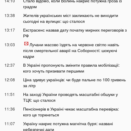
14:10
Стало відомо, коли Волинь накриє потужна гроза із
градом
13:38
Жителів українських міст закликають не виходити
сьогодні на вулицю: що сталося
13:17
Екстрасенс назвав дату початку мирних переговорів з
РФ
13:03
Лучани масово їздять на червоне світло навіть
після смертельної аварії на Соборності: шокуючі
кадри
12:37
В Україні пропонують змінити правила мобілізації:
кого хочуть призивати першими
12:08
Ціна здивує українців: чи буде пальне по 100 гривень
за літр
11:51
На заході України проводять масштабні обшуки у
ТЦК: що сталося
11:36
Пенсіонерів в Україні чекає масштабна перевірка:
кого це торкнеться
11:07
Україну накриє потужна магнітна буря: названі
небезпечні дати