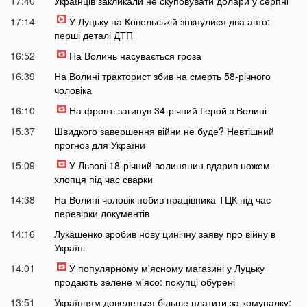
17:40
Українців закликали не скуповувати долари у серпні
17:14
У Луцьку на Ковельській зіткнулися два авто:
перші деталі ДТП
16:52
На Волинь насувається гроза
16:39
На Волині тракторист збив на смерть 58-річного
чоловіка
16:10
На фронті загинув 34-річний Герой з Волині
15:37
Швидкого завершення війни не буде? Невтішний
прогноз для України
15:09
У Львові 18-річний волинянин вдарив ножем
хлопця під час сварки
14:38
На Волині чоловік побив працівника ТЦК під час
перевірки документів
14:16
Лукашенко зробив нову цинічну заяву про війну в
Україні
14:01
У популярному м'ясному магазині у Луцьку
продають зелене м'ясо: покупці обурені
13:51
Українцям доведеться більше платити за комуналку: