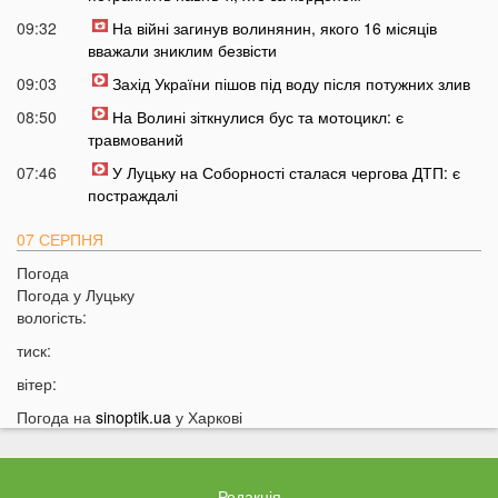
09:32
На війні загинув волинянин, якого 16 місяців
вважали зниклим безвісти
09:03
Захід України пішов під воду після потужних злив
08:50
На Волині зіткнулися бус та мотоцикл: є
травмований
07:46
У Луцьку на Соборності сталася чергова ДТП: є
постраждалі
07 СЕРПНЯ
Погода
20:31
Від цих напоїв ви будете спати як немовля
Погода у
Луцьку
20:17
Три знаки Зодіаку несподівано розбагатіють
вологість:
найближчим часом
тиск:
19:49
Назвали 5 побутових справ, які не можна робити в
вітер:
суботу та неділю
Погода на
sinoptik.ua
у Харкові
19:30
Назвали найжадібніших чоловіків за знаком Зодіаку
19:15
Ці речі категорично заборонено робити під час грози
18:52
На заході України чоловік впіймав 10-кілограмову
Редакція