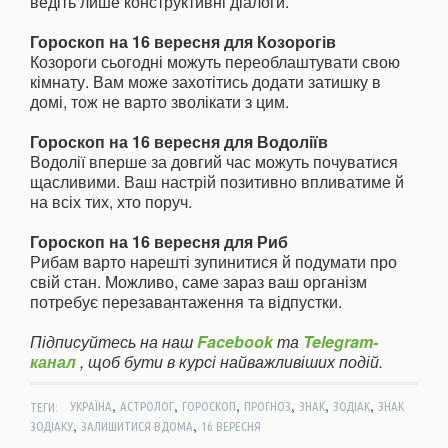
ведіть лише конструктивні діалоги.
Гороскоп на 16 вересня для Козорогів
Козороги сьогодні можуть переоблаштувати свою
кімнату. Вам може захотітись додати затишку в
домі, тож не варто зволікати з цим.
Гороскоп на 16 вересня для Водоліїв
Водолії вперше за довгий час можуть почуватися
щасливими. Ваш настрій позитивно впливатиме й
на всіх тих, хто поруч.
Гороскоп на 16 вересня для Риб
Рибам варто нарешті зупинитися й подумати про
свій стан. Можливо, саме зараз ваш організм
потребує перезавантаження та відпустки.
Підписуйтесь на наш
Facebook
та
Telegram-
канал
, щоб бути в курсі найважливіших подій.
,
,
,
,
,
,
ТЕГИ:
УКРАЇНА
АСТРОЛОГ
ГОРОСКОП
ПРОГНОЗ
ЗНАК
ЗОДІАК
ЗНАК
,
,
ЗОДІАКУ
ЗАЛИШИТИСЯ ВДОМА
16 ВЕРЕСНЯ