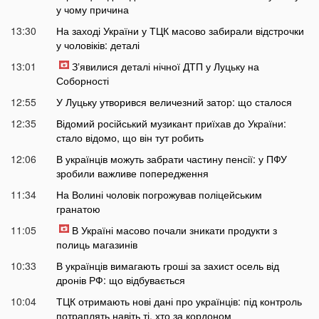
у чому причина
13:30
На заході України у ТЦК масово забирали відстрочки
у чоловіків: деталі
13:01
Зʼявилися деталі нічної ДТП у Луцьку на
Соборності
12:55
У Луцьку утворився величезний затор: що сталося
12:35
Відомий російський музикант приїхав до України:
стало відомо, що він тут робить
12:06
В українців можуть забрати частину пенсії: у ПФУ
зробили важливе попередження
11:34
На Волині чоловік погрожував поліцейським
гранатою
11:05
В Україні масово почали зникати продукти з
полиць магазинів
10:33
В українців вимагають гроші за захист осель від
дронів РФ: що відбувається
10:04
ТЦК отримають нові дані про українців: під контроль
потраплять навіть ті, хто за кордоном