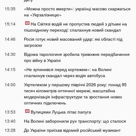
15:35
«Можна просто вмерти»: українці масово скаржаться
на «Укрзалізницю»
15:14
На Світязі водій не пропустив людей з дітьми на
пішохідному переході: спалахнув новий скандал
14:46
Росія готує новий масований удар: які області під
загрозою
14:30
Відома тарологиня зробила тривожне передбачення
про війну в Україні
14:15
«Не зупинився перед кортежем»: на Волині
спалахнув скандал через водія автобуса
14:00
Укртелеком у першому півріччі 2026 року: понад 95
тисяч кілометрів оптичної мережі, масштабна
модернізація інфраструктури та зростання нових
оптичних підключень
13:53
Вулицями Луцька літає папуга
13:40
На Волині заборонили рух транспорту: що сталося
13:28
До України приїхав відомий російський музикант