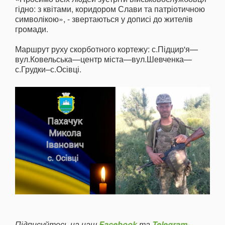
гідно: з квітами, коридором Слави та патріотичною
символікою», - звертаються у дописі до жителів
громади.
Маршрут руху скорботного кортежу: с.Підцир'я—
вул.Ковельська—центр міста—вул.Шевченка—
с.Грудки–с.Осівці.
Підписуйтесь на наш
Facebook
та
Telegram-