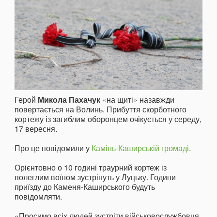
Герой
Микола Пахачук
«на щиті» назавжди
повертається на Волинь. Прибуття скорботного
кортежу із загиблим оборонцем очікується у середу,
17 вересня.
Про це повідомили у
Камінь-Каширській громаді
.
Орієнтовно о 10 годині траурний кортеж із
полеглим воїном зустрінуть у Луцьку. Години
приїзду до Каменя-Каширського будуть
повідомляти.
«Просимо всіх людей зустріти військовослужбовця