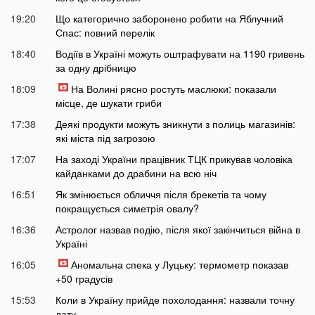
19:20
Що категорично заборонено робити на Яблучний
Спас: повний перелік
18:40
Водіїв в Україні можуть оштрафувати на 1190 гривень
за одну дрібницю
18:09
На Волині рясно ростуть маслюки: показали
місце, де шукати гриби
17:38
Деякі продукти можуть зникнути з полиць магазинів:
які міста під загрозою
17:07
На заході України працівник ТЦК прикував чоловіка
кайданками до драбини на всю ніч
16:51
Як змінюється обличчя після брекетів та чому
покращується симетрія овалу?
16:36
Астролог назвав подію, після якої закінчиться війна в
Україні
16:05
Аномальна спека у Луцьку: термометр показав
+50 градусів
15:53
Коли в Україну прийде похолодання: назвали точну
дату