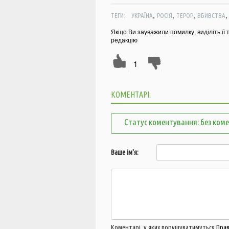
,
,
,
ТЕГИ:
УКРАЇНА
РОСІЯ
ТЕРОР
ВБИВСТВА
Якщо Ви зауважили помилку, виділіть її 
редакцію
1
КОМЕНТАРІ:
Статус коментування: без ком
Ваше ім'я:
Коментарі, у яких порушуватимуться
Пра