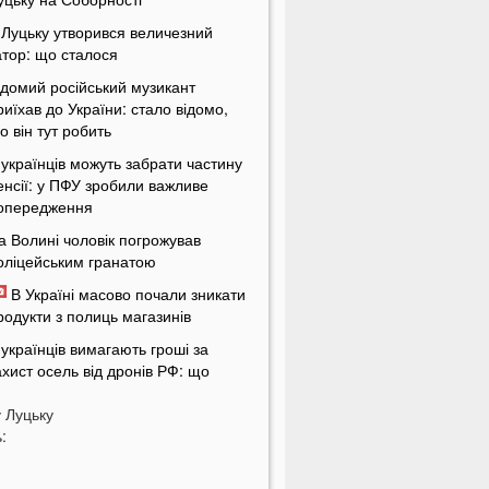
 Луцьку утворився величезний
атор: що сталося
ідомий російський музикант
риїхав до України: стало відомо,
о він тут робить
 українців можуть забрати частину
енсії: у ПФУ зробили важливе
опередження
а Волині чоловік погрожував
оліцейським гранатою
В Україні масово почали зникати
родукти з полиць магазинів
 українців вимагають гроші за
ахист осель від дронів РФ: що
ідбувається
у
Луцьку
ЦК отримають нові дані про
:
країнців: під контроль потраплять
авіть ті, хто за кордоном