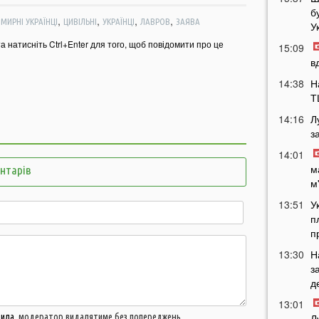
б
,
,
,
,
,
МИРНІ УКРАЇНЦІ
ЦИВІЛЬНІ
УКРАЇНЦІ
ЛАВРОВ
ЗАЯВА
У
та натисніть Ctrl+Enter для того, щоб повідомити про це
15:09
в
14:38
Н
Т
14:16
Л
з
14:01
м
ентарів
м
13:51
У
п
п
13:30
Н
з
д
13:01
вила
, модератор видалятиме без попереджень.
Л