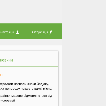
Реєстрація
Авторизація
 НОВИНИ
НІ
стрологи назвали знаки Зодіаку,
ких попереду чекають важкі місяці
країнки масово відмовляються від
онсервації