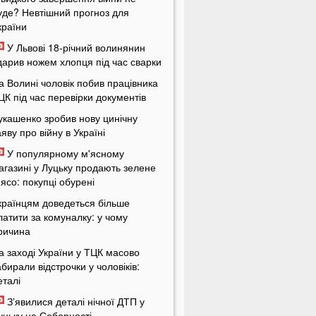
уде? Невтішний прогноз для
країни
У Львові 18-річний волинянин
дарив ножем хлопця під час сварки
а Волині чоловік побив працівника
ЦК під час перевірки документів
укашенко зробив нову цинічну
аяву про війну в Україні
У популярному м'ясному
агазині у Луцьку продають зелене
'ясо: покупці обурені
країнцям доведеться більше
латити за комуналку: у чому
ричина
а заході України у ТЦК масово
абирали відстрочки у чоловіків:
еталі
Зʼявилися деталі нічної ДТП у
уцьку на Соборності