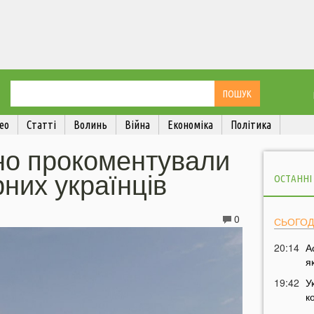
ео
Статті
Волинь
Війна
Економіка
Політика
чно прокоментували
них українців
ОСТАННІ
0
СЬОГОД
20:14
А
я
19:42
У
к