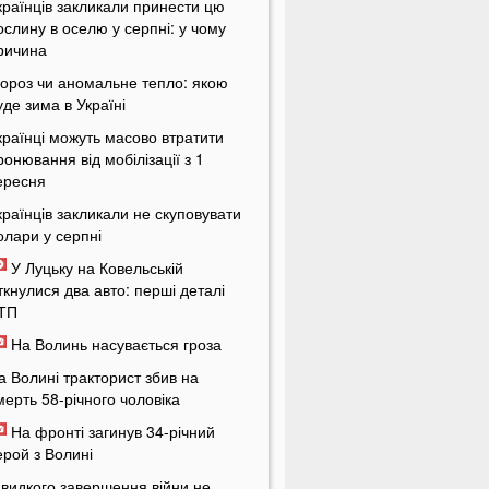
країнців закликали принести цю
ослину в оселю у серпні: у чому
ричина
ороз чи аномальне тепло: якою
уде зима в Україні
країнці можуть масово втратити
ронювання від мобілізації з 1
ересня
країнців закликали не скуповувати
олари у серпні
У Луцьку на Ковельській
іткнулися два авто: перші деталі
ТП
На Волинь насувається гроза
а Волині тракторист збив на
мерть 58-річного чоловіка
На фронті загинув 34-річний
ерой з Волині
видкого завершення війни не