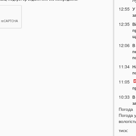
12:55
У
з
12:35
В
п
щ
12:06
В
п
п
11:34
Н
п
11:05
п
10:33
В
з
Погода
в
Погода 
10:04
Т
вологість
у
тиск:
н