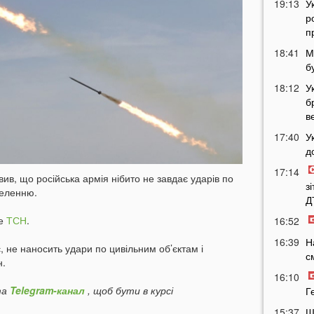
19:13
У
р
п
18:41
М
б
18:12
У
б
в
17:40
У
д
17:14
вив, що російська армія нібито не завдає ударів по
з
селенню.
Д
ше
ТСН
.
16:52
16:39
Н
, не наносить удари по цивільним об’єктам і
с
н.
16:10
а
Telegram-канал
, щоб бути в курсі
Г
15:37
Ш