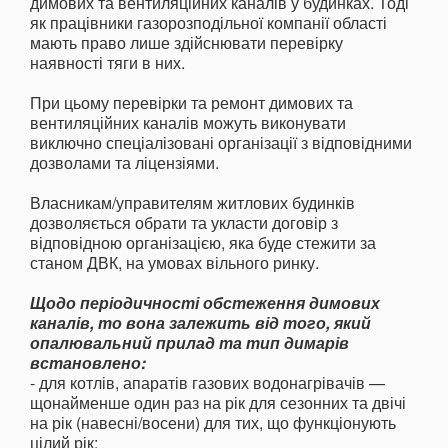
димових та вентиляційних каналів у будинках. Тоді
як працівники газорозподільної компанії області
мають право лише здійснювати перевірку
наявності тяги в них.
При цьому перевірки та ремонт димових та
вентиляційних каналів можуть виконувати
виключно спеціалізовані організації з відповідними
дозволами та ліцензіями.
Власникам/управителям житлових будинків
дозволяється обрати та укласти договір з
відповідною організацією, яка буде стежити за
станом ДВК, на умовах вільного ринку.
Щодо періодичності обстеження димових
каналів, то вона залежить від того, який
опалювальний прилад та тип димарів
встановлено:
- для котлів, апаратів газових водонагрівачів —
щонайменше один раз на рік для сезонних та двічі
на рік (навесні/восени) для тих, що функціонують
цілий рік;