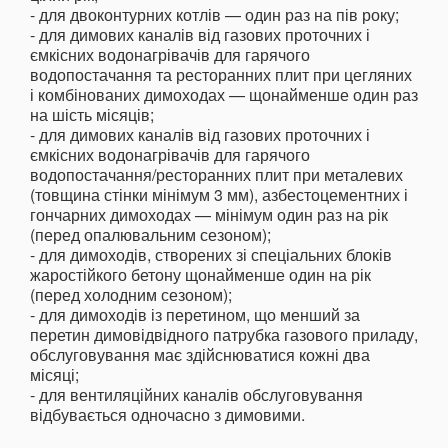
- для двоконтурних котлів — один раз на пів року;
- для димових каналів від газових проточних і
ємкісних водонагрівачів для гарячого
водопостачання та ресторанних плит при цегляних
і комбінованих димоходах — щонайменше один раз
на шість місяців;
- для димових каналів від газових проточних і
ємкісних водонагрівачів для гарячого
водопостачання/ресторанних плит при металевих
(товщина стінки мінімум 3 мм), азбестоцементних і
гончарних димоходах — мінімум один раз на рік
(перед опалювальним сезоном);
- для димоходів, створених зі спеціальних блоків
жаростійкого бетону щонайменше один на рік
(перед холодним сезоном);
- для димоходів із перетином, що менший за
перетин димовідвідного патрубка газового приладу,
обслуговування має здійснюватися кожні два
місяці;
- для вентиляційних каналів обслуговування
відбувається одночасно з димовими.