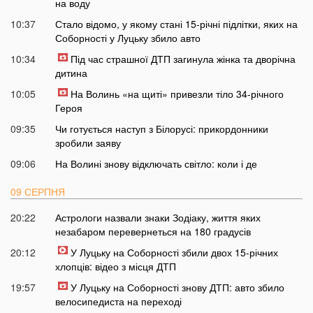
на воду
10:37
Стало відомо, у якому стані 15-річні підлітки, яких на
Соборності у Луцьку збило авто
10:34
Під час страшної ДТП загинула жінка та дворічна
дитина
10:05
На Волинь «на щиті» привезли тіло 34-річного
Героя
09:35
Чи готується наступ з Білорусі: прикордонники
зробили заяву
09:06
На Волині знову відключать світло: коли і де
09 СЕРПНЯ
20:22
Астрологи назвали знаки Зодіаку, життя яких
незабаром перевернеться на 180 градусів
20:12
У Луцьку на Соборності збили двох 15-річних
хлопців: відео з місця ДТП
19:57
У Луцьку на Соборності знову ДТП: авто збило
велосипедиста на переході