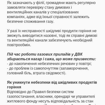
Як зазначають у філії, громадяни мають регулярно
замовляти перевірку стану димових і
вентиляційних каналів у спеціалізованих
компаніях, адже від їхньої справності залежить
безпечне споживання газу.
У разі їх несправності шкідливі продукти горіння не
зможуть виводитися назовні, тоді як справні димові
та вентиляційні канали забезпечують необхідний
повітрообмін.
Під час роботи газових приладів у ДВК
збирається нагар і сажа, що може призвести:
- до накопичення небезпечних речовин у повітрі;
- до проблем із самопочуттям (запаморочення,
головний біль, втрата свідомості).
Як уникнути небезпеки від шкідливих продуктів
горіння
Відповідно до Правил безпеки систем
газопостачання, власники, орендарі чи управителі
житлового фонду несуть відповідальність за стан