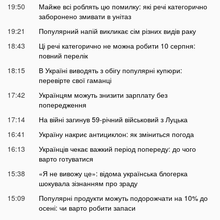
19:50
Майже всі роблять цю помилку: які речі категорично
заборонено змивати в унітаз
19:21
Популярний напій викликає сім різних видів раку
18:43
Ці речі категорично не можна робити 10 серпня:
повний перелік
18:15
В Україні виводять з обігу популярні купюри:
перевірте свої гаманці
17:42
Українцям можуть знизити зарплату без
попередження
17:14
На війні загинув 59-річний військовий з Луцька
16:41
Україну накриє антициклон: як зміниться погода
16:13
Українців чекає важкий період попереду: до чого
варто готуватися
15:38
«Я не вивожу це»: відома українська блогерка
шокувала зізнанням про зраду
15:09
Популярні продукти можуть подорожчати на 10% до
осені: чи варто робити запаси