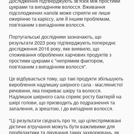
Дослідження підтверджують зв'язок між простими
цукрами та випадінням волосся. Вживання
підсолоджених напоїв може сприяти не лише
ожирінню та карієсу, але й іншим проблемам,
пов'язаним з випадінням волосся.
Португальські дослідники зазначають, що
результати 2023 року підтверджують попереднє
дослідження 2016 року, яке виявило, що
споживання оброблених харчових продуктів з
простими цукрами є "непрямим фактором,
пов'язаним з випадінням волосся".
Це відбувається тому, що такі продукти збільшують
вироблення надлишку шкірного сала - маслянистої
речовини, яка покриває шкіру та волосся.
Надлишок шкірного сала сприяє росту бактерій на
шкірі голови, що призводить до подразнення та
запалення, а зрештою, і до випадіння волосся.
"Ці результати свідчать про те, що цілеспрямовані
дієтичні втручання можуть бути важливими для
профілактики та лікування таких захворювань, як