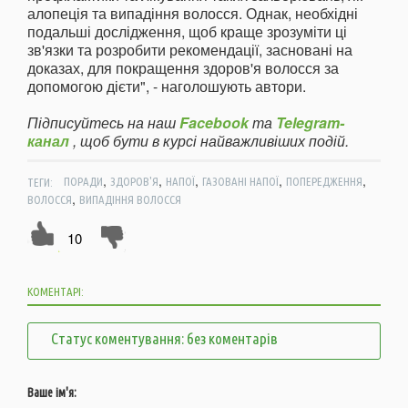
алопеція та випадіння волосся. Однак, необхідні
подальші дослідження, щоб краще зрозуміти ці
зв'язки та розробити рекомендації, засновані на
доказах, для покращення здоров'я волосся за
допомогою дієти", - наголошують автори.
Підписуйтесь на наш
Facebook
та
Telegram-
канал
, щоб бути в курсі найважливіших подій.
,
,
,
,
,
ТЕГИ:
ПОРАДИ
ЗДОРОВ'Я
НАПОЇ
ГАЗОВАНІ НАПОЇ
ПОПЕРЕДЖЕННЯ
,
ВОЛОССЯ
ВИПАДІННЯ ВОЛОССЯ
10
КОМЕНТАРІ:
Статус коментування: без коментарів
Ваше ім'я: