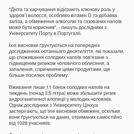
"Дієта та харчування відіграють ключову роль у
здоров’ї волосся, особливо вітамін D та добавки
заліза, а обмеження алкоголю та газованих напоїв
може бути корисним", - пишуть дослідники з
Університету Порту в Португалії.
Їхні висновки ґрунтуються на попередніх
дослідженнях останнього десятиліття, які показали,
що споживання солодких напоїв пов'язане з
підвищеним ризиком чоловічого облисіння, а
запалення, спричинене цими продуктами, ще
більше посилює проблему.
Вживання лише 11 банок солодких напоїв на
тиждень (понад 3,5 літра) може збільшити ризик
андрогенетичної алопеції у молодих чоловіків.
Однак дослідники з Університету Цінхуа
застерігають, що їхні висновки обмежені, оскільки
вони ґрунтуються на даних, отриманих самостійно
від 1028 учасників.