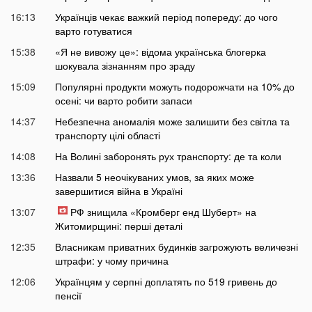
16:13
Українців чекає важкий період попереду: до чого
варто готуватися
15:38
«Я не вивожу це»: відома українська блогерка
шокувала зізнанням про зраду
15:09
Популярні продукти можуть подорожчати на 10% до
осені: чи варто робити запаси
14:37
Небезпечна аномалія може залишити без світла та
транспорту цілі області
14:08
На Волині заборонять рух транспорту: де та коли
13:36
Назвали 5 неочікуваних умов, за яких може
завершитися війна в Україні
13:07
РФ знищила «Кромберг енд Шуберт» на
Житомирщині: перші деталі
12:35
Власникам приватних будинків загрожують величезні
штрафи: у чому причина
12:06
Українцям у серпні доплатять по 519 гривень до
пенсії