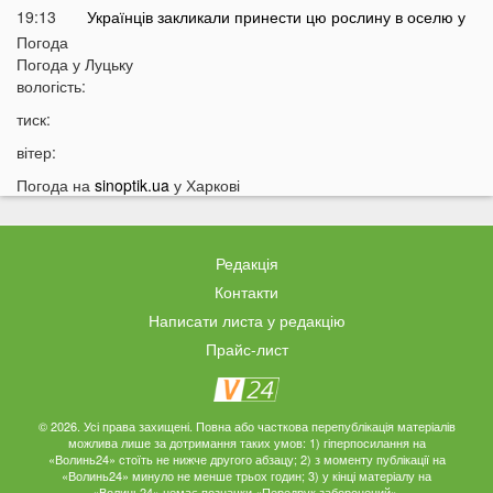
19:13
Українців закликали принести цю рослину в оселю у
серпні: у чому причина
Погода
Погода у
Луцьку
18:41
Мороз чи аномальне тепло: якою буде зима в Україні
вологість:
18:12
Українці можуть масово втратити бронювання від
тиск:
мобілізації з 1 вересня
вітер:
17:40
Українців закликали не скуповувати долари у серпні
Погода на
sinoptik.ua
у Харкові
17:14
У Луцьку на Ковельській зіткнулися два авто:
перші деталі ДТП
16:52
На Волинь насувається гроза
Редакція
16:39
На Волині тракторист збив на смерть 58-річного
Контакти
чоловіка
Написати листа у редакцію
16:10
На фронті загинув 34-річний Герой з Волині
Прайс-лист
15:37
Швидкого завершення війни не буде? Невтішний
прогноз для України
15:09
У Львові 18-річний волинянин вдарив ножем
© 2026. Усі права захищені. Повна або часткова перепублікація матеріалів
можлива лише за дотримання таких умов: 1) гіперпосилання на
хлопця під час сварки
«Волинь24» стоїть не нижче другого абзацу; 2) з моменту публікації на
«Волинь24» минуло не менше трьох годин; 3) у кінці матеріалу на
14:38
На Волині чоловік побив працівника ТЦК під час
«Волинь24» немає позначки «Передрук заборонений».