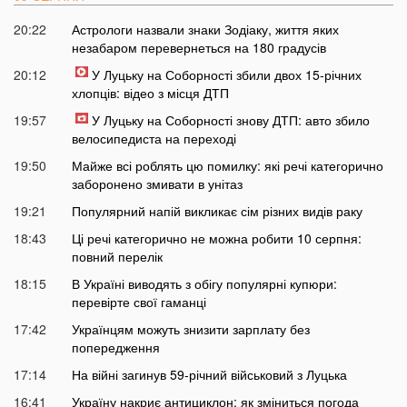
20:22
Астрологи назвали знаки Зодіаку, життя яких
незабаром перевернеться на 180 градусів
20:12
У Луцьку на Соборності збили двох 15-річних
хлопців: відео з місця ДТП
19:57
У Луцьку на Соборності знову ДТП: авто збило
велосипедиста на переході
19:50
Майже всі роблять цю помилку: які речі категорично
заборонено змивати в унітаз
19:21
Популярний напій викликає сім різних видів раку
18:43
Ці речі категорично не можна робити 10 серпня:
повний перелік
18:15
В Україні виводять з обігу популярні купюри:
перевірте свої гаманці
17:42
Українцям можуть знизити зарплату без
попередження
17:14
На війні загинув 59-річний військовий з Луцька
16:41
Україну накриє антициклон: як зміниться погода