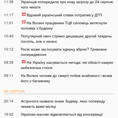
11:38
Українців попередили про нову загрозу до 24 серпня:
чого чекати
11:17
Відомий український співак потрапив у ДТП
11:01
На Волині працівники ТЦК силоміць витягнули
чоловіка з будинку
10:40
Популярний овоч стрімко дешевшає другий тиждень
поспіль, але є нюанс
10:12
Росія може застосувати ядерну зброю? Тривожне
попередження
09:39
На Україну насувається негода: які області накриє
небезпечна стихія
09:11
На Волині чоловік до смерті побив знайомого і возив
його у багажнику
08 СЕРПНЯ
20:14
Астрологи назвали знаки Зодіаку, яких попереду
чекають важкі місяці
19:42
Українки масово відмовляються від консервації